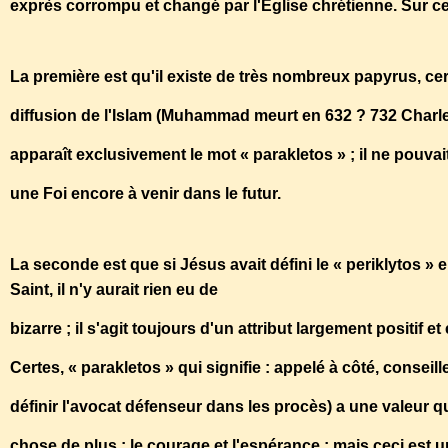
exprès corrompu et changé par l'Eglise chrétienne. Sur ce
La première est qu'il existe de très nombreux papyrus, ce
diffusion de l'Islam (Muhammad meurt en 632 ? 732 Charles
apparaît exclusivement le mot « parakletos » ; il ne pouva
une Foi encore à venir dans le futur.
La seconde est que si Jésus avait défini le « periklytos » en
Saint, il n'y aurait rien eu de
bizarre ; il s'agit toujours d'un attribut largement positif 
Certes, « parakletos » qui signifie : appelé à côté, conseil
définir l'avocat défenseur dans les procès) a une valeur q
chose de plus : le courage et l'espérance ; mais ceci est 