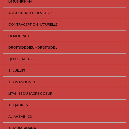
L-MUSHRIKINA
AUGUSTE REINE DES CIEUX
CONTRACEPTION NATURELLE
DEMOCRATIE
DROITS DE DIEU-- DROITS DE L
QUI EST ALLAH ?
14 JUILLET
JESUS ANNONCE
LITANIES DU SACRE COEUR
AL-QADR-97
AL'-AHZAB - 33
AL-MUMTAHANA