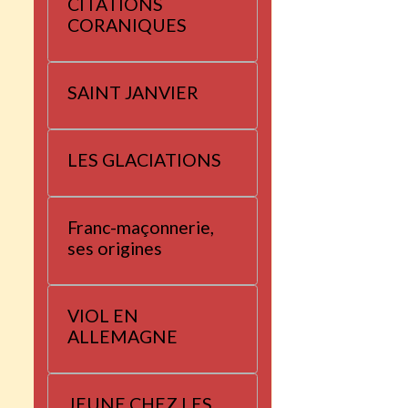
CITATIONS
CORANIQUES
SAINT JANVIER
LES GLACIATIONS
Franc-maçonnerie,
ses origines
VIOL EN
ALLEMAGNE
JEUNE CHEZ LES