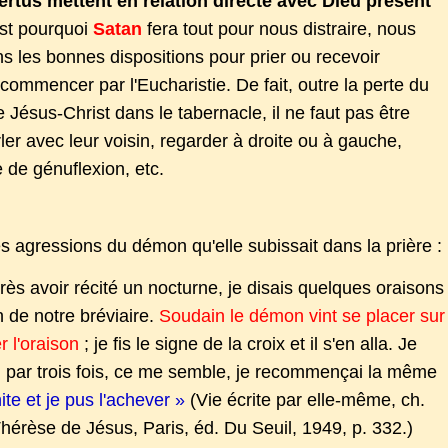
ertus mettent en relation directe avec Dieu présent
est pourquoi
Satan
fera tout pour nous distraire, nous
s les bonnes dispositions pour prier ou recevoir
ommencer par l'Eucharistie. De fait, outre la perte du
 Jésus-Christ dans le tabernacle, il ne faut pas être
ler avec leur voisin, regarder à droite ou à gauche,
 de génuflexion, etc.
 agressions du démon qu'elle subissait dans la prière :
rès avoir récité un nocturne, je disais quelques oraisons
n de notre bréviaire.
Soudain le démon vint se placer sur
r l'oraison
; je fis le signe de la croix et il s'en alla. Je
t ; par trois fois, ce me semble, je recommençai la même
nite et je pus l'achever »
(Vie écrite par elle-même, ch.
érèse de Jésus, Paris, éd. Du Seuil, 1949, p. 332.)