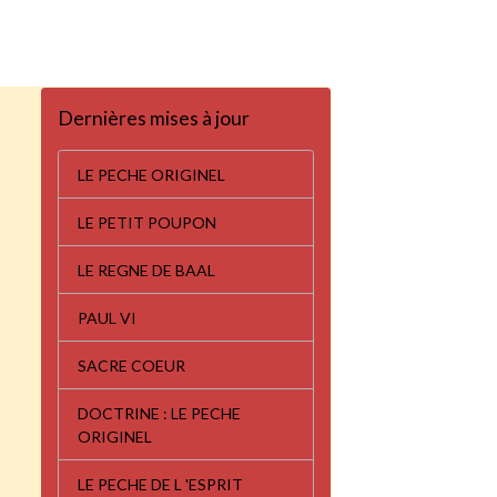
Dernières mises à jour
LE PECHE ORIGINEL
LE PETIT POUPON
LE REGNE DE BAAL
PAUL VI
SACRE COEUR
DOCTRINE : LE PECHE
ORIGINEL
LE PECHE DE L 'ESPRIT