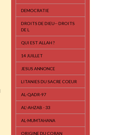
DEMOCRATIE
DROITS DE DIEU-- DROITS
DE L
QUI EST ALLAH ?
14 JUILLET
JESUS ANNONCE
LITANIES DU SACRE COEUR
I
AL-QADR-97
AL'-AHZAB - 33
AL-MUMTAHANA
u
ORIGINE DU CORAN