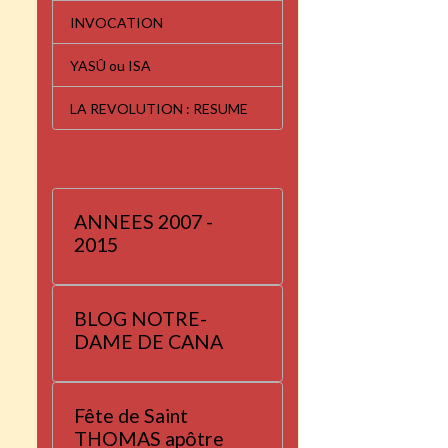
INVOCATION
YASÛ ou ISA
LA REVOLUTION : RESUME
ANNEES 2007 -
2015
BLOG NOTRE-
DAME DE CANA
Fête de Saint
THOMAS apôtre