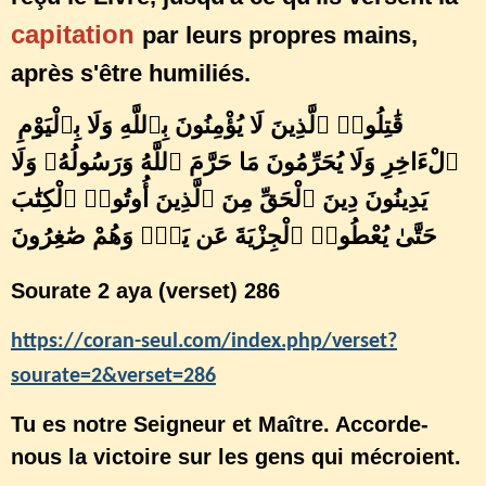
capitation
par leurs propres mains,
après s'être humiliés.
قَٰتِلُوا۟ ٱلَّذِينَ لَا يُؤْمِنُونَ بِٱللَّهِ وَلَا بِٱلْيَوْمِ
ٱلْءَاخِرِ وَلَا يُحَرِّمُونَ مَا حَرَّمَ ٱللَّهُ وَرَسُولُهُۥ وَلَا
يَدِينُونَ دِينَ ٱلْحَقِّ مِنَ ٱلَّذِينَ أُوتُوا۟ ٱلْكِتَٰبَ
حَتَّىٰ يُعْطُوا۟ ٱلْجِزْيَةَ عَن يَدٍۢ وَهُمْ صَٰغِرُونَ
Sourate 2 aya (verset) 286
https://coran-seul.com/index.php/verset?
sourate=2&verset=286
Tu es notre Seigneur et Maître. Accorde-
nous la victoire sur les gens qui mécroient.