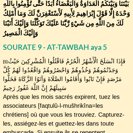
بَيْنَنَا وَبَيْنَكُمُ الْعَدَاوَةُ وَالْبَغْضَاءُ أَبَدًا حَتَّى تُؤْمِنُوا بِاللَّهِ
وَحْدَهُ إِلَّا قَوْلَ إِبْرَاهِيمَ لِأَبِيهِ لَأَسْتَغْفِرَنَّ لَكَ وَمَا أَمْلِكُ
لَكَ مِنَ اللَّهِ مِن شَيْءٍ رَّبَّنَا عَلَيْكَ تَوَكَّلْنَا وَإِلَيْكَ أَنَبْنَا
وَإِلَيْكَ الْمَصِيرُ
SOURATE 9 - AT-TAWBAH aya 5
فَإِذَا انْسَلَخَ الْأَشْهُرُ الْحُرُمُ فَاقْتُلُوا الْمُشْرِكِينَ حَيْثُ
{5}
وَجَدْتُمُوهُمْ وَخُذُوهُمْ وَاحْصُرُوهُمْ وَاقْعُدُوا لَهُمْ كُلَّ
مَرْصَدٍ فَإِنْ تَابُوا وَأَقَامُوا الصَّلَاةَ وَآتَوُا الزَّكَاةَ فَخَلُّوا
سَبِيلَهُمْ إِنَّ اللَّهَ غَفُورٌ رَحِيمٌ
Après que les mois sacrés expirent, tuez les
associateurs [faqtulû-l-mušhrikîna=les
chrétiens] où que vous les trouviez. Capturez-
les, assiégez-les et guettez-les dans toute
embuscade. Si ensuite ils se repentent,