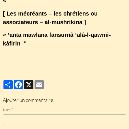
»
[ Les mécréants – les chrétiens ou
associateurs – al-mushrikina ]
« ‘anta mawlana fansurnâ ‘alâ-l-qawmi-
kâfirin "
Partager
Facebook
X
Email
Ajouter un commentaire
Nom