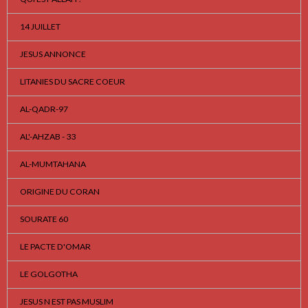
14 JUILLET
JESUS ANNONCE
LITANIES DU SACRE COEUR
AL-QADR-97
AL'-AHZAB - 33
AL-MUMTAHANA
ORIGINE DU CORAN
SOURATE 60
LE PACTE D'OMAR
LE GOLGOTHA
JESUS N EST PAS MUSLIM