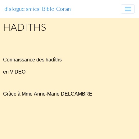
dialogue amical Bible-Coran
HADITHS
HADITHS
Connaissance des hadîths
en VIDEO
Grâce à Mme Anne-Marie DELCAMBRE
https://www.youtube.com/watch?
v=wVMx93zi45o&feature=player_embedded