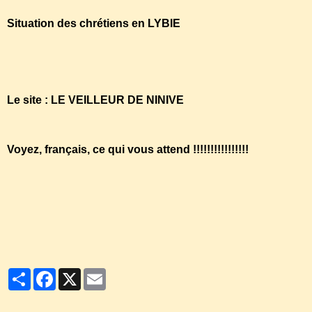
Situation des chrétiens en LYBIE
http://www.assistnews.net/Stories/2013/s13020129.htm
Le site : LE VEILLEUR DE NINIVE
Voyez, français, ce qui vous attend !!!!!!!!!!!!!!!!
https://www.youtube.com/watch?
v=XzVR5HTcR1I&playnext=1&list=PL913991D87BF0E22E&
Partager
Facebook
X
Email