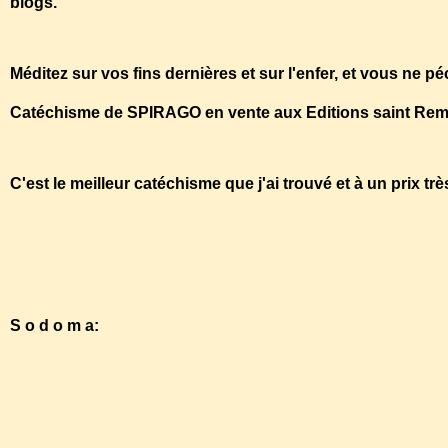
blogs.
Méditez sur vos fins dernières et sur l'enfer, et vous ne p
Catéchisme de SPIRAGO en vente aux Editions saint Rem
C'est le meilleur catéchisme que j'ai trouvé et à un prix tr
http://www.saint-remi.fr/
S o d o m a:
https://www.youtube.com/watch?v=lgQHQ992Wnw
https://www.youtube.com/watch?v=1dkoSJt6xfY