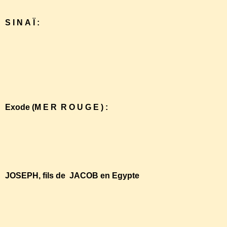
S I N A Ï :
https://www.youtube.com/watch?v=K-
eSRcr9CWw&list=PL913991D87BF0E22E
Exode (M E R R O U G E ) :
https://www.youtube.com/watch?v=E-
SDNGMYB80&list=PL913991D87BF0E22E
JOSEPH, fils de JACOB en Egypte
https://www.youtube.com/watch?
v=tIFajJF2WhA&list=PL913991D87BF0E22E