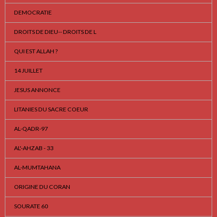
DEMOCRATIE
DROITS DE DIEU-- DROITS DE L
QUI EST ALLAH ?
14 JUILLET
JESUS ANNONCE
LITANIES DU SACRE COEUR
AL-QADR-97
AL'-AHZAB - 33
AL-MUMTAHANA
ORIGINE DU CORAN
SOURATE 60