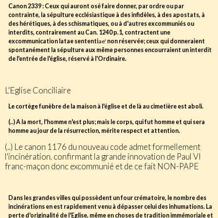
Canon 2339 : Ceux qui auront osé faire donner, par ordre ou par
contrainte, la sépulture ecclésiastique à des infidèles, à des apostats, à
des hérétiques, à des schismatiques, ou à d'autres excommuniés ou
interdits, contrairement au Can. 1240 p.1, contractent une
excommunication latae sententi
ae'
non réservée; ceux qui donneraient
spontanément la sépulture aux même personnes encourraient un interdit
de l'entrée de l'église, réservé à l'Ordinaire.
L'Eglise Conciliaire
Le cortège funèbre de la maison à l'église et de là au cimetière est aboli.
(..) A la mort, l'homme n'est plus; mais le corps, qui fut homme et qui sera
homme au jour de la résurrection, mérite respect et attention.
(..) Le canon 1176 du nouveau code admet formellement
l'incinération, confirmant la grande innovation de Paul VI
franc-maçon donc excommunié et de ce fait NON-PAPE
Dans les grandes villes qui possèdent un four crématoire, le nombre des
incinérations en est rapidement venu à dépasser celui des inhumations. La
perte d'originalité de l'Eglise, même en choses de tradition immémoriale et