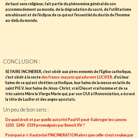
de haut sens religieux, fait partie du phénomène général de son
accommodement au monde, de la dégradation du sacré, de l'utilitarisme
envahissant et de l'éclipse de ce qui est l'essentiel du destin de l'homme
au-delà du monde.
http://renefouquet.e-monsite.com/pages/secte-vatican-2-infiltration-de-l-
eglise/signes-de-la-grande-apostasie-vatican-2
http://aveclimmaculee.blogspot.fr/2012/10/paul-vi-bienheureux.html
CONCLUSION :
SE FAIRE INCINERER, c'est obéir aux pires ennemis de l'Eglise catholique,
c'est obéir à la secte
des francs-maçons qui adorent LUCIFER,
d'où leur
haine de ce qui est chrétien catholique, leur haine de la messe en latin de
saint PIE V, leur haine de Jésus-Christ, vrai Dieu et vrai homme et de sa
très sainte Mère la Vierge Marie qui, par son OUI à l'Annonciation, a écrasé
la tête de Lucifer et des anges apostats.
Un peu de bon sens :
De quel droit et par quelle autorité Paul VI peut-il abroger les canons
1203 1240 2339 promulgués par Benoit XV ?
Pourquoi a-t-il autorisé l'INCINERATION alors que celle-ci est voulue par