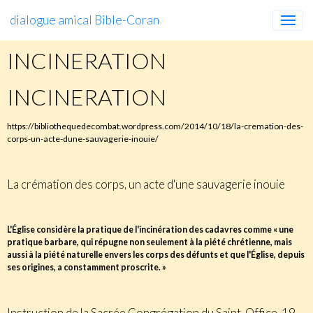
dialogue amical Bible-Coran
INCINERATION
INCINERATION
https://bibliothequedecombat.wordpress.com/2014/10/18/la-cremation-des-
corps-un-acte-dune-sauvagerie-inouie/
La crémation des corps, un acte d'une sauvagerie inouie
L'Église considère la pratique de l'incinération des cadavres comme « une
pratique barbare, qui répugne non seulement à la piété chrétienne, mais
aussi à la piété naturelle envers les corps des défunts et que l'Église, depuis
ses origines, a constamment proscrite. »
Instruction de la Sacrée Congrégation du Saint-Office, 19