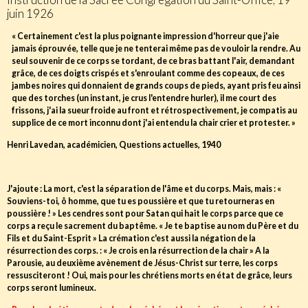
juin 1926
« Certainement c'est la plus poignante impression d'horreur que j'aie
jamais éprouvée, telle que je ne tenterai même pas de vouloir la rendre. Au
seul souvenir de ce corps se tordant, de ce bras battant l'air, demandant
grâce, de ces doigts crispés et s'enroulant comme des copeaux, de ces
jambes noires qui donnaient de grands coups de pieds, ayant pris feu ainsi
que des torches (un instant, je crus l'entendre hurler), il me court des
frissons, j'ai la sueur froide au front et rétrospectivement, je compatis au
supplice de ce mort inconnu dont j'ai entendu la chair crier et protester. »
Henri Lavedan, académicien, Questions actuelles, 1940
J'ajoute : La mort, c'est la séparation de l'âme et du corps. Mais, mais : «
Souviens-toi, ô homme, que tu es poussière et que tu retourneras en
poussière ! » Les cendres sont pour Satan qui hait le corps parce que ce
corps a reçu le sacrement du baptême. « Je te baptise au nom du Père et du
Fils et du Saint-Esprit » La crémation c'est aussi la négation de la
résurrection des corps. : « Je crois en la résurrection de la chair » A la
Parousie, au deuxième avènement de Jésus-Christ sur terre, les corps
ressusciteront ! Oui, mais pour les chrétiens morts en état de grâce, leurs
corps seront lumineux.