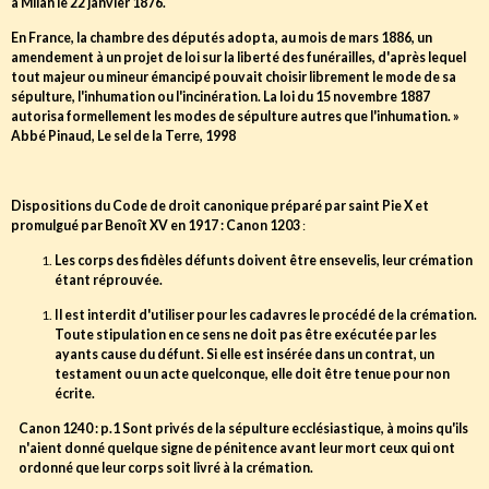
à Milan le 22 janvier 1876.
En France, la chambre des députés adopta, au mois de mars 1886, un
amendement à un projet de loi sur la liberté des funérailles, d'après lequel
tout majeur ou mineur émancipé pouvait choisir librement le mode de sa
sépulture, l'inhumation ou l'incinération. La loi du 15 novembre 1887
autorisa formellement les modes de sépulture autres que l'inhumation. »
Abbé Pinaud, Le sel de la Terre, 1998
Dispositions du Code de droit canonique préparé par saint Pie X et
promulgué par Benoît XV en 1917 : Canon 1203
:
Les corps des fidèles défunts doivent être ensevelis, leur crémation
étant réprouvée.
Il est interdit d'utiliser pour les cadavres le procédé de la crémation.
Toute stipulation en ce sens ne doit pas être exécutée par les
ayants cause du défunt. Si elle est insérée dans un contrat, un
testament ou un acte quelconque, elle doit être tenue pour non
écrite.
Canon 1240 : p.1 Sont privés de la sépulture ecclésiastique, à moins qu'ils
n'aient donné quelque signe de pénitence avant leur mort ceux qui ont
ordonné que leur corps soit livré à la crémation.