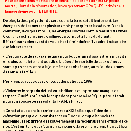
Pour les chrétiens morts dans le péché, - et la crémation est un péché
mortel, - lors de la résurrection, les corps seront OPAQUES , privés de la
lumière divine pour l'ETERNITE.
De plus, la désagrégation du corps dans la terre se fait lentement. Les
énergies subtiles mettent plusieurs mois pour quitter le cadavre. Dans la
crémation, le corps est brûlé, les énergies subtiles sont livrées aux flammes.
C'est une souffrance inouïe infligée au corps et à l'âme du défunt.
Réfléchissons bien avant de vouloir se faire incinérer, il vaudrait mieux dire :
« se faire cramer »
« C'est un acte de sauvagerie qui a pour but de faire disparaître le plus vite
et le plus complètement possible la dépouille mortelle de ceux qui nous
sont le plus chers, et cela le jour même des obsèques, au milieu des larmes
de toute la famille. »
Mgr Freppel, revue des sciences ecclésiastiques, 1886
« Violenter le corps du défunt en le brûlant est un profond manque de
respect. Quel fils brûlerait le corps de sa propre mère ? Quel père le ferait
pour son épouse ou ses enfants ? » Abbé Pinaud
« Ce ne fut que dans le dernier quart du XIXè siècle que l'idée de la
crémation prit quelque consistance en Europe, lorsque les sociétés
maçonniques obtinrent des gouvernements la reconnaissance officiel de ce
rite. C'est en Italie que s'ouvrit la campagne : la première crémation eut lieu