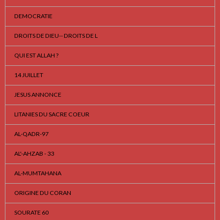
DEMOCRATIE
DROITS DE DIEU-- DROITS DE L
QUI EST ALLAH ?
14 JUILLET
JESUS ANNONCE
LITANIES DU SACRE COEUR
AL-QADR-97
AL'-AHZAB - 33
AL-MUMTAHANA
ORIGINE DU CORAN
SOURATE 60