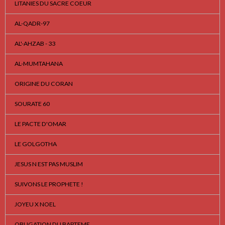
LITANIES DU SACRE COEUR
AL-QADR-97
AL'-AHZAB - 33
AL-MUMTAHANA
ORIGINE DU CORAN
SOURATE 60
LE PACTE D'OMAR
LE GOLGOTHA
JESUS N EST PAS MUSLIM
SUIVONS LE PROPHETE !
JOYEU X NOEL
OBLIGATION DU BAPTEME