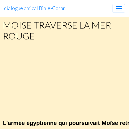
dialogue amical Bible-Coran
MOISE TRAVERSE LA MER
ROUGE
MOÏSE
TRAVERSE
LA
MER
ROUGE
http://www.apres-la-pluie-le-beau-
temps.com/histoire-et-archeologie/armee-
egyptienne-moise/
L'armée égyptienne qui poursuivait Moïse re