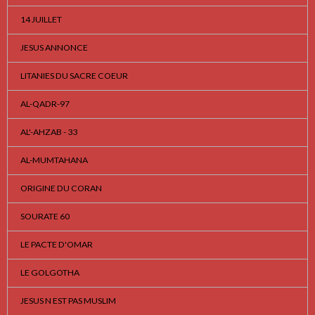
14 JUILLET
JESUS ANNONCE
LITANIES DU SACRE COEUR
AL-QADR-97
AL'-AHZAB - 33
AL-MUMTAHANA
ORIGINE DU CORAN
SOURATE 60
LE PACTE D'OMAR
LE GOLGOTHA
JESUS N EST PAS MUSLIM