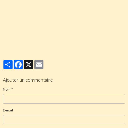
http://prophetie-biblique.com/forum-religion/persecutions-
religieuses-f24/iran-pression-intensifie-envers-les-chretiens-
t1795.html#p27048
http://prophetie-biblique.com/forum-religion/israel-proche-
orient/musulman-palestinien-allah-est-gangster-t2021.html
Partager
Facebook
X
Email
Ajouter un commentaire
Nom
E-mail