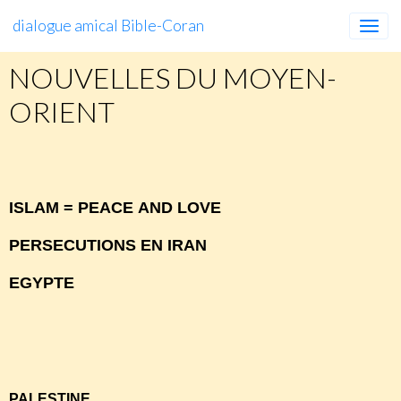
dialogue amical Bible-Coran
NOUVELLES DU MOYEN-
ORIENT
NOUVELLES
DU
MOYEN
ORIENT
ISLAM = PEACE AND LOVE
PERSECUTIONS EN IRAN
EGYPTE
http://www.islamisation.fr/archives/category/23-egypte.html
PALESTINE