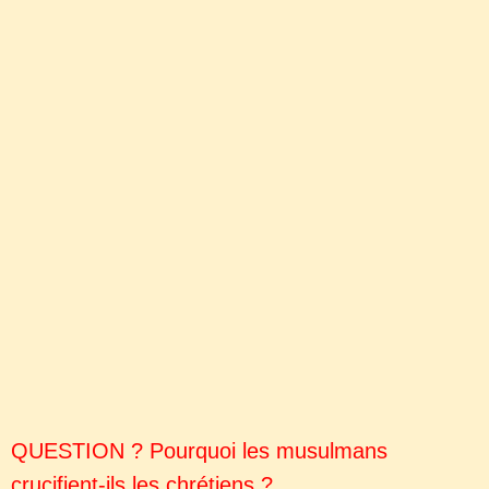
http://ripostelaique.com/carcassonne-les-paras-face-a-des-
agresseurs-de-type-maghrebin.html
http://ripostelaique.com/exclusif-drian-intermittent-de-
defense-face-a-daech.html
http://ripostelaique.com/conditions-de-travail-prehistorique-
a-grotte-chauvet.html
http://ripostelaique.com/france-quil-manque-plus-a-nos-
politiques.html
http://ripostelaique.com/valence-quatre-spahis-protegeaient-
mosquee-attaques-voiture-folle.html
http://ripostelaique.com/tantonville-les-migrants-arrivent-
dans-le-chateau-cazeneuve-a-gagne.html
QUESTION ? Pourquoi les musulmans
crucifient-ils les chrétiens ?