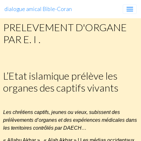
dialogue amical Bible-Coran
PRELEVEMENT D'ORGANE
PAR E. I .
http://www.blog.sami-aldeeb.com/2016/01/17/letat-
islamique-preleve-les-organes-des-captifs-vivants/
L’Etat islamique prélève les
organes des captifs vivants
Les chrétiens captifs, jeunes ou vieux, subissent des
prélèvements d’organes et des expériences médicales dans
les territoires contrôlés par DAECH…
« Allahu Akbar » , « Alah Akbar » ! Les médias occidentaux