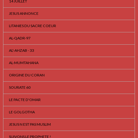
14 JUILLET
JESUS ANNONCE
LITANIES DU SACRE COEUR
AL-QADR-97
AL'-AHZAB - 33
AL-MUMTAHANA
ORIGINE DU CORAN
SOURATE 60
LE PACTE D'OMAR
LE GOLGOTHA
JESUS N EST PAS MUSLIM
SUIVONS LE PROPHETE !