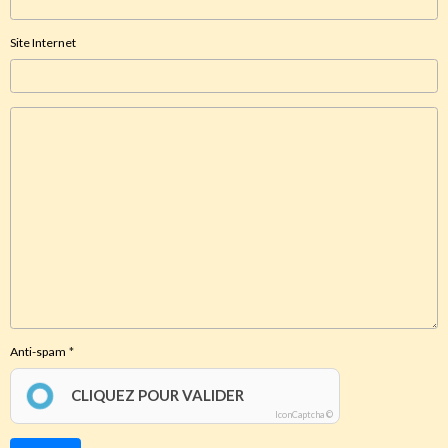
Site Internet
Anti-spam
CLIQUEZ POUR VALIDER
IconCaptcha ©