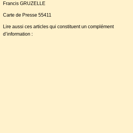
Francis GRUZELLE
Carte de Presse 55411
Lire aussi ces articles qui constituent un complément
d’information :
http://ripostelaique.com/ardeche-le-maire-dannonay-interdit-
lislamiste-integriste-omar-erkat.html
http://ripostelaique.com/migrants-lardeche-francis-gruzelle-
denonce-mensonges-de-letat.html
http://ripostelaique.com/exclusif-orphelinats-galere-de-noel-
enfants-places.html
http://ripostelaique.com/la-derniere-course-du-mauvais-
cheval-christiane-taubira.html
http://ripostelaique.com/taubira-etat-durgence-524-
procedures-2-terrorisme.html