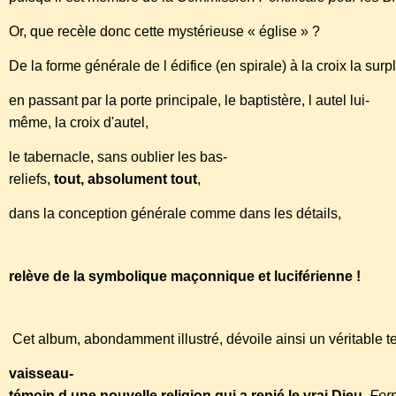
Or, que recèle donc cette mystérieuse « église » ?
De la forme générale de l édifice (en spirale) à la croix la sur
en passant par la porte principale, le baptistère, l autel lui-
même, la croix d'autel,
le tabernacle, sans oublier les bas-
reliefs,
tout, absolument tout
,
dans la conception générale comme dans les détails,
relève de la symbolique maçonnique et luciférienne !
Cet album, abondamment illustré, dévoile ainsi un véritable t
vaisseau-
témoin d une nouvelle religion qui a renié le vrai Dieu
.
Form