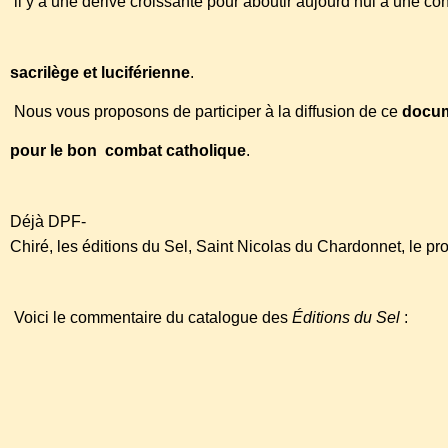
il y a une dérive croissante pour aboutir aujourd’hui à une c
sacrilège et luciférienne
.
Nous vous proposons de participer à la diffusion de ce
docume
pour le bon combat catholique
.
Déjà DPF-
Chiré, les éditions du Sel, Saint Nicolas du Chardonnet, le p
Voici le commentaire du catalogue des
Éditions du Sel
:
editionsdusel@wanadoo.fr
–
www.seldelaterre.fr