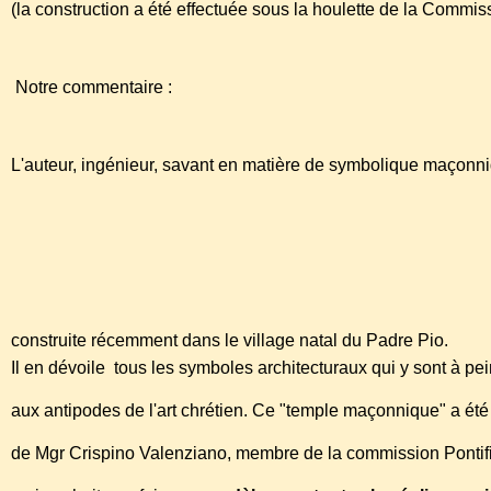
(la construction a été effectuée sous la houlette de la Commiss
Notre commentaire :
L'auteur, ingénieur, savant en matière de symbolique maçonni
http://torah-injil-jesus.blog.co.uk/2009/01/03/grande-
croisade-anti-maccedil-onniquenbsp-une-eacute-glise-
lucifeacute-rienne-pour-5317244/
construite récemment dans le village natal du Padre Pio.
Il en dévoile tous les symboles architecturaux qui y sont à p
aux antipodes de l'art chrétien. Ce "temple maçonnique" a été 
de Mgr Crispino Valenziano, membre de la commission Pontific