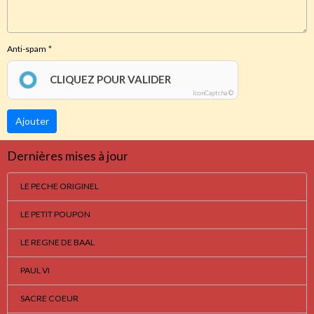
Anti-spam
CLIQUEZ POUR VALIDER
IconCaptcha ©
Ajouter
Dernières mises à jour
LE PECHE ORIGINEL
LE PETIT POUPON
LE REGNE DE BAAL
PAUL VI
SACRE COEUR