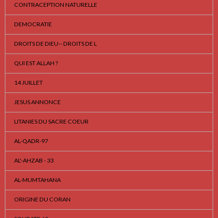
CONTRACEPTION NATURELLE
DEMOCRATIE
DROITS DE DIEU-- DROITS DE L
QUI EST ALLAH ?
14 JUILLET
JESUS ANNONCE
LITANIES DU SACRE COEUR
AL-QADR-97
AL'-AHZAB - 33
AL-MUMTAHANA
ORIGINE DU CORAN