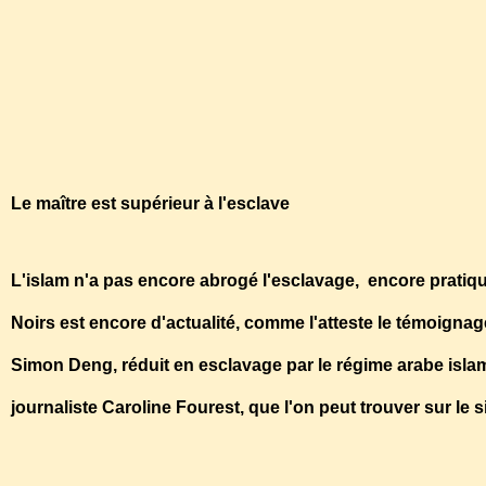
http://www.blog.sami-aldeeb.com/2014/03/02/islam-
culture-de-la-violence-sexuelle-et-de-la-pedophilie/
http://www.al-islam.com/frn/
Le maître est supérieur à l'esclave
L'islam n'a pas encore abrogé l'esclavage, encore pratiqu
Noirs est encore d'actualité, comme l'atteste le témoign
Simon Deng, réduit en esclavage par le régime arabe isla
journaliste Caroline Fourest, que l'on peut trouver sur le si
http://www.occidentalis.com/article.php?sid=2738