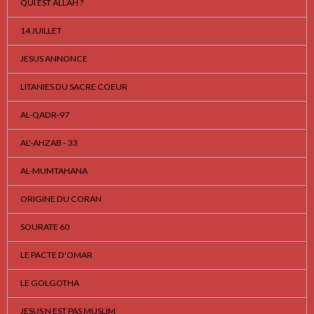
QUI EST ALLAH ?
14 JUILLET
JESUS ANNONCE
LITANIES DU SACRE COEUR
AL-QADR-97
AL'-AHZAB - 33
AL-MUMTAHANA
ORIGINE DU CORAN
SOURATE 60
LE PACTE D'OMAR
LE GOLGOTHA
JESUS N EST PAS MUSLIM