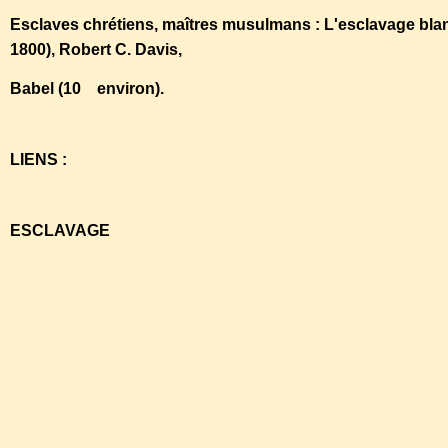
Esclaves chrétiens, maîtres musulmans : L'esclavage bla
1800), Robert C. Davis,
Babel (10 environ).
LIENS :
ESCLAVAGE
http://pointdebasculecanada.ca/archives/527.html
http://www.dailymotion.com/video/x5pojo_islam-et-
esclavage_news?start=6om