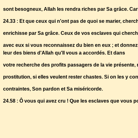
sont besogneux, Allah les rendra riches par Sa grâce. Car 
24.33 : Et que ceux qui n'ont pas de quoi se marier, cherc
enrichisse par Sa grâce. Ceux de vos esclaves qui cherch
avec eux si vous reconnaissez du bien en eux ; et donnez
leur des biens d'Allah qu'Il vous a accordés. Et dans
votre recherche des profits passagers de la vie présente
prostitution, si elles veulent rester chastes. Si on les y co
contraintes, Son pardon et Sa miséricorde.
24.58 : Ô vous qui avez cru ! Que les esclaves que vous
http://www.islamisation.fr/archive/2014/03/02/le-viol-des-
captives-de-guerre-fut-encourage-par-mahomet-les-