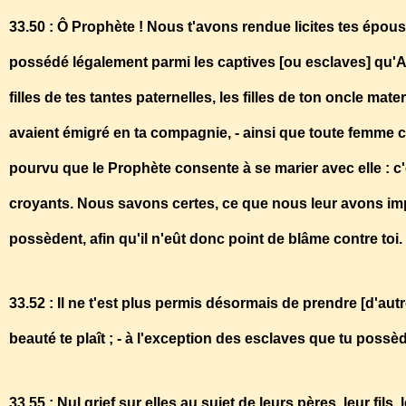
33.50 : Ô Prophète ! Nous t'avons rendue licites tes épous
possédé légalement parmi les captives [ou esclaves] qu'Alla
filles de tes tantes paternelles, les filles de ton oncle mater
avaient émigré en ta compagnie, - ainsi que toute femme c
pourvu que le Prophète consente à se marier avec elle : c'e
croyants. Nous savons certes, ce que nous leur avons imp
possèdent, afin qu'il n'eût donc point de blâme contre toi
33.52 : Il ne t'est plus permis désormais de prendre [d'a
beauté te plaît ; - à l'exception des esclaves que tu poss
33.55 : Nul grief sur elles au sujet de leurs pères, leur fils, l