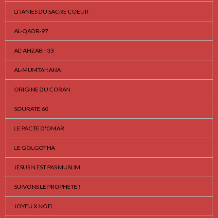
LITANIES DU SACRE COEUR
AL-QADR-97
AL'-AHZAB - 33
AL-MUMTAHANA
ORIGINE DU CORAN
SOURATE 60
LE PACTE D'OMAR
LE GOLGOTHA
JESUS N EST PAS MUSLIM
SUIVONS LE PROPHETE !
JOYEU X NOEL