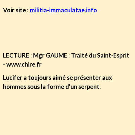
Voir site :
militia-immaculatae.info
https://www.torah-injil-jesus.com/pages/allah-
du-coran-qui-es-tu.html
LECTURE : Mgr GAUME : Traité du Saint-Esprit
- www.chire.fr
Lucifer a toujours aimé se présenter aux
hommes sous la forme d'un serpent.