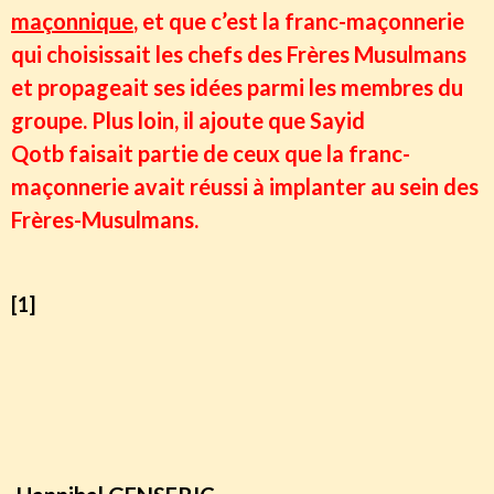
maçonnique
, et que c’est la franc-maçonnerie
qui choisissait les chefs des Frères Musulmans
et propageait ses idées parmi les membres du
groupe. Plus loin, il ajoute que Sayid
Qotb faisait partie de ceux que la franc-
maçonnerie avait réussi à implanter au sein des
Frères-Musulmans.
Selon une revue américaine, Ghannouchi est
[1]
un agent du MI6 britannique
Selon une revue américaine, tous les islamistes sont
des marionnettes aux mains de l'Impérialisme