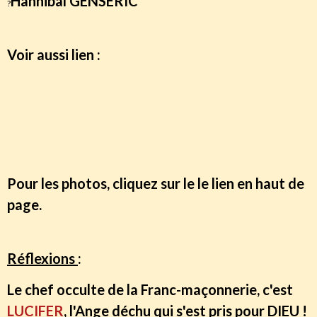
Hannibal GENSERIC
?
Voir aussi lien :
http://medias-catholique.info/freres-
musulmans-et-francs-macons/14509
Pour les photos, cliquez sur le le lien en haut de
page.
Réflexions
:
Le chef occulte de la Franc-maçonnerie, c'est
LUCIFER
, l'Ange déchu qui s'est pris pour DIEU !