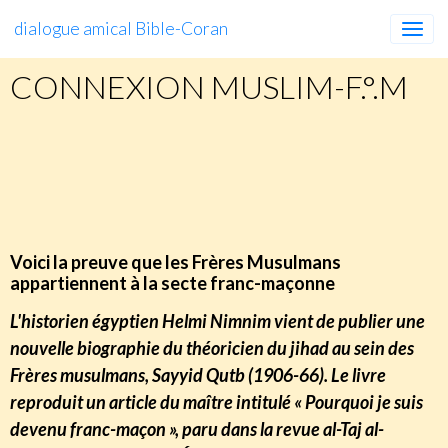
dialogue amical Bible-Coran
CONNEXION MUSLIM-F.°.M
https://numidia-liberum.blogspot.com/2018/05/la-
preuve-que-les-freres-musulmans.html#more
Voici la preuve que les Frères Musulmans
appartiennent à la secte franc-maçonne
L'historien égyptien Helmi Nimnim vient de publier une
nouvelle biographie du théoricien du jihad au sein des
Frères musulmans, Sayyid Qutb
(1906-66). Le livre
reproduit un article du maître intitulé « Pourquoi je suis
devenu franc-maçon », paru dans la revue al-Taj al-