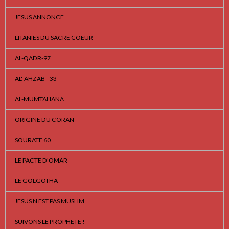
JESUS ANNONCE
LITANIES DU SACRE COEUR
AL-QADR-97
AL'-AHZAB - 33
AL-MUMTAHANA
ORIGINE DU CORAN
SOURATE 60
LE PACTE D'OMAR
LE GOLGOTHA
JESUS N EST PAS MUSLIM
SUIVONS LE PROPHETE !