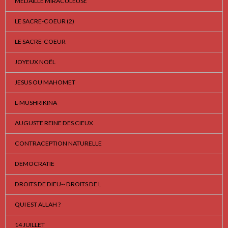
MEDAILLE MIRACULEUSE
LE SACRE-COEUR (2)
LE SACRE-COEUR
JOYEUX NOËL
JESUS OU MAHOMET
L-MUSHRIKINA
AUGUSTE REINE DES CIEUX
CONTRACEPTION NATURELLE
DEMOCRATIE
DROITS DE DIEU-- DROITS DE L
QUI EST ALLAH ?
14 JUILLET