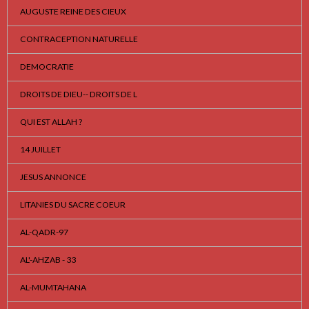
AUGUSTE REINE DES CIEUX
CONTRACEPTION NATURELLE
DEMOCRATIE
DROITS DE DIEU-- DROITS DE L
QUI EST ALLAH ?
14 JUILLET
JESUS ANNONCE
LITANIES DU SACRE COEUR
AL-QADR-97
AL'-AHZAB - 33
AL-MUMTAHANA