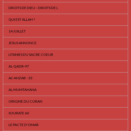
DROITS DE DIEU-- DROITS DE L
QUI EST ALLAH ?
14 JUILLET
JESUS ANNONCE
LITANIES DU SACRE COEUR
AL-QADR-97
AL'-AHZAB - 33
AL-MUMTAHANA
ORIGINE DU CORAN
SOURATE 60
LE PACTE D'OMAR