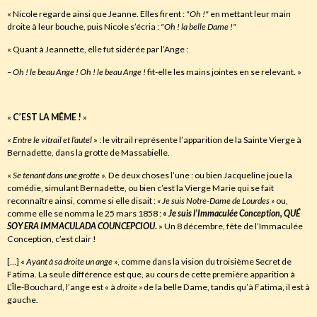
« Nicole regarde ainsi que Jeanne. Elles firent :
"Oh !"
en mettant leur main
droite à leur bouche, puis Nicole s’écria :
"Oh !
la belle Dame !"
« Quant à Jeannette, elle fut sidérée par l’Ange :
– Oh !
le beau Ange !
Oh !
le beau Ange !
fit-elle les mains jointes en se relevant. »
«
C’EST LA MÊME !
»
«
Entre le vitrail et l’autel
» : le vitrail représente l’apparition de la Sainte Vierge à
Bernadette, dans la grotte de Massabielle.
«
Se tenant dans une grotte
». De deux choses l’une : ou bien Jacqueline joue la
comédie, simulant Bernadette, ou bien c’est la Vierge Marie qui se fait
reconnaître ainsi, comme si elle disait :
«
Je suis Notre-Dame de Lourdes »
ou,
comme elle se nomma le 25 mars 1858 :
« Je suis l’Immaculée Conception
,
QUÉ
SOY ERA IMMACULADA COUNCEPCIOU
.
» Un 8 décembre, fête de l’Immaculée
Conception, c’est clair !
[…] «
Ayant
à
sa droite un ange
», comme dans la vision du troisième Secret de
Fatima. La seule différence est que, au cours de cette première apparition à
L’Île-Bouchard, l’ange est « à
droite »
de la belle Dame, tandis qu’à Fatima, il est à
gauche.