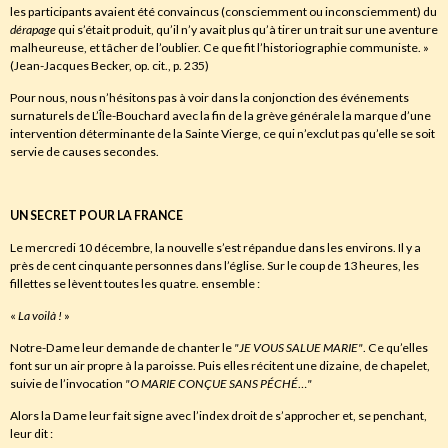
les participants avaient été convaincus (consciemment ou inconsciemment) du
dérapage
qui s’était produit, qu’il n’y avait plus qu’à tirer un trait sur une aventure
malheureuse, et tâcher de l’oublier. Ce que fit l’historiographie communiste. »
(Jean-Jacques Becker, op. cit., p. 235)
Pour nous, nous n’hésitons pas à voir dans la conjonction des événements
surnaturels de L’Île-Bouchard avec la fin de la grève générale la marque d’une
intervention déterminante de la Sainte Vierge, ce qui n’exclut pas qu’elle se soit
servie de causes secondes.
UN SECRET POUR LA FRANCE
Le mercredi 10 décembre, la nouvelle s’est répandue dans les environs. Il y a
près de cent cinquante personnes dans l’église. Sur le coup de 13 heures, les
fillettes se lèvent toutes les quatre. ensemble :
«
La voilà !
»
Notre-Dame leur demande de chanter le
"JE
VOUS
SALUE MARIE"
. Ce qu’elles
font sur un air propre à la paroisse. Puis elles récitent une dizaine, de chapelet,
suivie de l’invocation
"
O
MARIE CONÇUE SANS PÉCHÉ
…
"
Alors la Dame leur fait signe avec l’index droit de s’approcher et, se penchant,
leur dit :