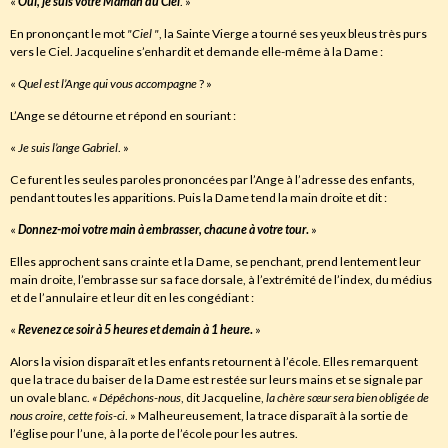
«
Oui
,
je suis votre Maman du Ciel
. »
En prononçant le mot
"Ciel "
, la Sainte Vierge a tourné ses yeux bleus très purs
vers le Ciel. Jacqueline s’enhardit et demande elle-même à la Dame :
«
Quel est l’Ange qui vous accompagne
? »
L’Ange se détourne et répond en souriant :
«
Je suis l’ange Gabriel
. »
Ce furent les seules paroles prononcées par l’Ange à l’adresse des enfants,
pendant toutes les apparitions. Puis la Dame tend la main droite et dit :
«
Donnez-moi votre main à embrasser
,
chacune à votre tour
.
»
Elles approchent sans crainte et la Dame, se penchant, prend lentement leur
main droite, l’embrasse sur sa face dorsale, à l’extrémité de l’index, du médius
et de l’annulaire et leur dit en les congédiant :
«
Revenez ce soir à 5 heures et demain à 1
heure
.
»
Alors la vision disparaît et les enfants retournent à l’école. Elles remarquent
que la trace du baiser de la Dame est restée sur leurs mains et se signale par
un ovale blanc.
« Dépêchons-nous
, dit Jacqueline,
la chère sœur sera bien obligée de
nous croire
,
cette fois-ci
. » Malheureusement, la trace disparaît à la sortie de
l’église pour l’une, à la porte de l’école pour les autres.