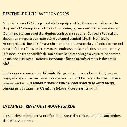
DESCENDUE DU CIEL AVEC SON CORPS
Nous étions en 1947. Le pape Pie XII se préparait à définir solennellement le
dogme de l’Assomption de la Très Sainte Vierge, montée au Ciel
avec son corps
.
Comme c’était un sujet d’ardentes controverses dans l’Église, le Pape allait
devoir faire appel à son magistère solennel et infaillible. Eh bien, à L’Île-
Bouchard, la Reine du Ciel a voulu manifester d’avance la vérité du dogme, qui
er
sera défini le 1
novembre 1950. En embrassant la main des enfants, et en y
laissant une trace
sensible
de son baiser, la Sainte Vierge a voulu faire comme
Jésus, son Fils, avec Thomas l’incrédule :
Donne ta main et mets-la dans mon
côté
…
[…] Pour nous convaincre, la Sainte Vierge est redescendue du Ciel,
avec son
corps
, elle a pris la main des enfants,
avec sa main
à Elle ! et y a déposé un baiser
avec sa bouche
… «
Je sentais la chaleur
,
la tiédeur des lèvres de la Sainte Vierge
,
témoignera Jacqueline.
C’était une totale et vraie présence
.
» […]
LA DAME EST REVENUE ET NOUS REGARDE
Lorsque les enfants arrivent à l’école, la sœur directrice demande aux petites
d’où elles viennent :