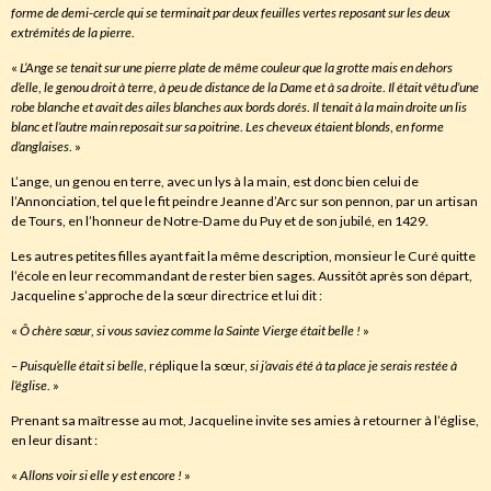
forme de demi-cercle qui se terminait par deux feuilles vertes reposant sur les deux
extrémités de la pierre
.
«
L’Ange se tenait sur une pierre plate de même couleur que la grotte mais en dehors
d’elle
,
le genou droit à terre
,
à peu de distance de la Dame et à sa droite
.
Il était vêtu d’une
robe blanche et avait des ailes blanches aux bords dorés
.
Il tenait à la main droite un lis
blanc et l’autre main reposait sur sa poitrine
.
Les cheveux étaient blonds
,
en forme
d’anglaises
. »
L’ange, un genou en terre, avec un lys à la main, est donc bien celui de
l’Annonciation, tel que le fit peindre Jeanne d’Arc sur son pennon, par un artisan
de Tours, en l’honneur de Notre-Dame du Puy et de son jubilé, en 1429.
Les autres petites filles ayant fait la même description, monsieur le Curé quitte
l’école en leur recommandant de rester bien sages. Aussitôt après son départ,
Jacqueline s’approche de la sœur directrice et lui dit :
«
Ô
chère sœur
,
si vous saviez comme la Sainte Vierge était belle !
»
– Puisqu’elle était si belle
, réplique la sœur,
si
j’avais été à ta place je serais restée à
l’église
. »
Prenant sa maîtresse au mot, Jacqueline invite ses amies à retourner à l’église,
en leur disant :
«
Allons voir si elle y est encore !
»