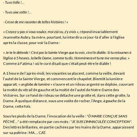
- Tu es folle !
…
- Tu es une sotte !
…
- Cesse de me raconter de telles histoires !
»
«
Croyez-y pas si vous voulez
,
moi z’ai vu
,
z’y crois
», répond invariablement
Jeannette Aubry. Sa mère, pourtant, lui interdira ce jour-là d’aller à l’église
après la classe, pour voir la Dame :
«
Je te le défends ! C’est pas la Sainte Vierge que tu vois
,
c’est le diable
.
Si tu retournes à
l’église à 5 heures
,
la belle Dame
,
comme tu dis
,
t’emmènera et tu ne me verras plus
. »
Comme à Fatima ! où le curé disait que c’était peut-être le diable !
A 1 heure de l’après-midi, les voyantes se placent, comme la veille, devant
l’autel de la Sainte Vierge, et commencent le chapelet. Bientôt la lumière
apparaît, «
un globe de lumière
» s’ouvre et un rideau argenté se déploie, couvrant
la moitié du vitrail de gauche et la moitié de l’autel de Notre-Dame des
Victoires. Sur ce fond de rideau se détache une grotte et, dans cette grotte, la
Dame. À quelque distance, sous une voûte de rocher, l’Ange,
à gauche
de la
Dame, cette fois.
Sous les pieds de la Dame, l’invocation de la veille :
"Ô
MARIE CONÇUE SANS
PÉCHÉ
…
"
a été remplacée par ces mots :
"JE SUIS L’IMMACULÉE CONCEPTION"
.
Des lettres brillantes, en partie cachées par les mains de la Dame, apparaissent
sur sa poitrine : MA … CAT.