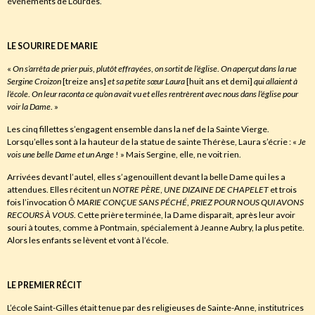
événements de Lourdes.
LE SOURIRE DE MARIE
«
On s’arrêta de prier puis
,
plutôt effrayées
,
on sortit de l’église
.
On aperçut dans la rue
Sergine Croizon
[treize ans]
et sa petite sœur Laura
[huit ans et demi]
qui allaient
à
l’école
.
On leur raconta ce qu’on avait vu et elles rentrèrent avec nous dans l’église pour
voir la Dame
. »
Les cinq fillettes s’engagent ensemble dans la nef de la Sainte Vierge.
Lorsqu’elles sont à la hauteur de la statue de sainte Thérèse, Laura s’écrie : «
Je
vois une belle Dame et un Ange
! » Mais Sergine, elle, ne voit rien.
Arrivées devant l’autel, elles s’agenouillent devant la belle Dame qui les a
attendues. Elles récitent un
NOTRE PÈRE
,
UNE DIZAINE DE CHAPELET
et trois
fois l’invocation Ô
MARIE CONÇUE SANS PÉCHÉ
,
PRIEZ POUR NOUS QUI AVONS
RECOURS À VOUS
. Cette prière terminée, la Dame disparaît, après leur avoir
souri à toutes, comme à Pontmain, spécialement à Jeanne Aubry, la plus petite.
Alors les enfants se lèvent et vont à l’école.
LE PREMIER RÉCIT
L’école Saint-Gilles était tenue par des religieuses de Sainte-Anne, institutrices