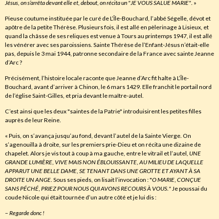
Jésus, on s’arrêta devant elle et
,
debout
,
on récita un "JE VOUS SALUE MARIE"
. »
Pieuse coutume instituée par le curé de L’Île-Bouchard, l’abbé Ségelle, dévot et
apôtre de la petite Thérèse. Plusieurs fois, il est allé en pèlerinage à Lisieux, et
quand la châsse de ses reliques est venue à Tours au printemps 1947, il est allé
les vénérer avec ses paroissiens. Sainte Thérèse de l’Enfant-Jésus n’était-elle
pas, depuis le 3 mai 1944, patronne secondaire de la France avec sainte Jeanne
d’Arc ?
Précisément, l’histoire locale raconte que Jeanne d’Arc fit halte à L’Île-
Bouchard, avant d’arriver à Chinon, le 6 mars 1429. Elle franchit le portail nord
de l’église Saint-Gilles, et pria devant le maître-autel.
C’est ainsi que les deux "saintes de la Patrie" introduisirent les petites filles
auprès de leur Reine.
« Puis, on s’avança jusqu’au fond, devant l’autel de la Sainte Vierge. On
s’agenouilla à droite, sur les premiers prie-Dieu et on récita une dizaine de
chapelet. Alors je vis tout à coup à ma gauche, entre le vitrail et l’autel,
UNE
GRANDE LUMIÈRE
,
VIVE MAIS NON ÉBLOUISSANTE
,
AU MILIEU DE LAQUELLE
APPARUT UNE BELLE DAME
,
SE TENANT DANS UNE GROTTE ET AYANT À SA
DROITE UN ANGE
. Sous ses pieds, on lisait l’invocation : "
O
MARIE
,
CONÇUE
SANS PÉCHÉ
,
PRIEZ POUR NOUS
QUI
AVONS RECOURS À VOUS
.
"
Je poussai du
coude Nicole qui était tournée d’un autre côté et je lui dis :
–
Regarde donc !