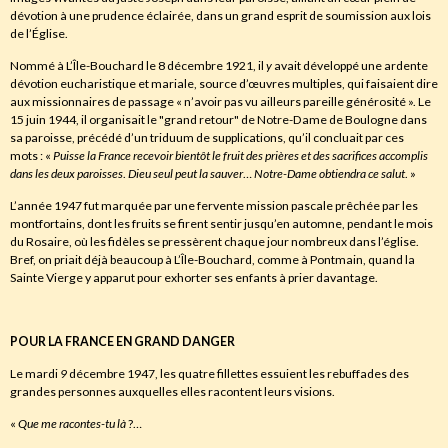
dévotion à une prudence éclairée, dans un grand esprit de soumission aux lois
de l’Église.
Nommé à L’Île-Bouchard le 8 décembre 1921, il
y
avait développé une ardente
dévotion eucharistique et mariale, source d’œuvres multiples, qui faisaient dire
aux missionnaires de passage « n’avoir pas vu ailleurs pareille générosité ». Le
15 juin 1944, il organisait le "grand retour" de Notre-Dame de Boulogne dans
sa paroisse, précédé d’un triduum de supplications, qu’il concluait par ces
mots : «
Puisse la France recevoir bientôt le fruit des prières et des sacrifices accomplis
dans les deux paroisses
.
Dieu seul peut la sauver
…
Notre-Dame obtiendra ce salut
. »
L’année 1947 fut marquée par une fervente mission pascale prêchée par les
montfortains, dont les fruits se firent sentir jusqu’en automne, pendant le mois
du Rosaire, où les fidèles se pressèrent chaque jour nombreux dans l’église.
Bref, on priait déjà beaucoup à L’Île-Bouchard, comme à Pontmain, quand la
Sainte Vierge y apparut pour exhorter ses enfants à prier davantage.
POUR LA FRANCE EN GRAND DANGER
Le mardi
9
décembre 1947, les quatre fillettes essuient les rebuffades des
grandes personnes auxquelles elles racontent leurs visions.
«
Que me racontes-tu là
?…