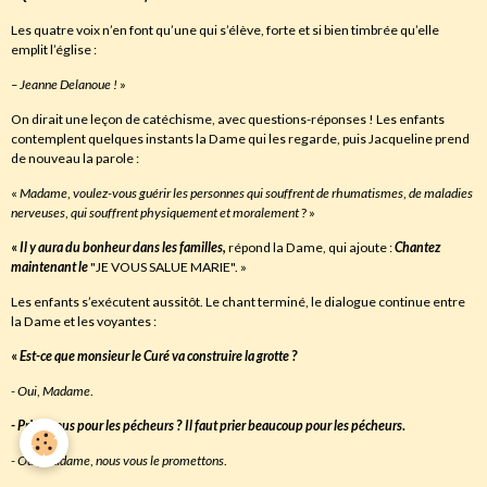
Les quatre voix n’en font qu’une qui s’élève, forte et si bien timbrée qu’elle
emplit l’église :
– Jeanne Delanoue !
»
On dirait une leçon de catéchisme, avec questions-réponses ! Les enfants
contemplent quelques instants la Dame qui les regarde, puis Jacqueline prend
de nouveau la parole :
«
Madame
,
voulez-vous guérir les personnes qui souffrent de rhumatismes
,
de maladies
nerveuses
,
qui souffrent physiquement et moralement
? »
«
Il y aura du bonheur dans les familles
,
répond la Dame, qui ajoute :
Chantez
maintenant le
"JE VOUS SALUE MARIE". »
Les enfants s’exécutent aussitôt. Le chant terminé, le dialogue continue entre
la Dame et les voyantes :
«
Est-ce que monsieur le Curé va construire la grotte
?
- Oui
,
Madame
.
- Priez-vous pour les pécheurs
?
Il faut prier beaucoup pour les pécheurs
.
- Oui
,
Madame
,
nous vous le promettons
.