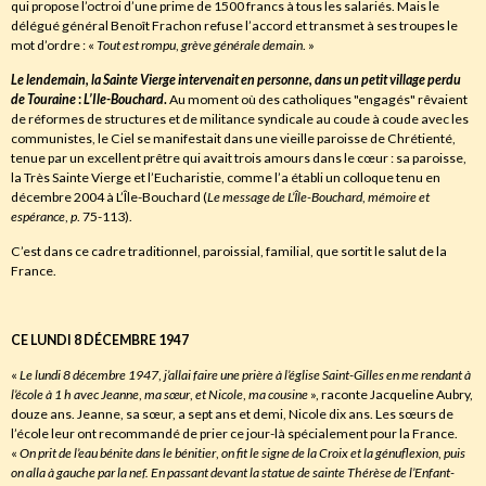
qui propose l’octroi d’une prime de 1500 francs à tous les salariés. Mais le
délégué général Benoît Frachon refuse l’accord et transmet à ses troupes le
mot d’ordre : «
Tout est rompu
,
grève générale demain
. »
Le lendemain
,
la Sainte Vierge intervenait en personne
,
dans un petit village perdu
de Touraine
:
L’Ile-Bouchard
.
Au moment où des catholiques "engagés" rêvaient
de réformes de structures et de militance syndicale au coude à coude avec les
communistes, le Ciel se manifestait dans une vieille paroisse de Chrétienté,
tenue par un excellent prêtre qui avait trois amours dans le cœur : sa paroisse,
la Très Sainte Vierge et l’Eucharistie, comme l’a établi un colloque tenu en
décembre 2004 à L’Île-Bouchard (
Le message de L’Île-Bouchard
,
mémoire et
espérance
,
p
. 75-113).
C’est dans ce cadre traditionnel, paroissial, familial, que sortit le salut de la
France.
CE LUNDI 8 DÉCEMBRE 1947
«
Le lundi 8 décembre 1947
,
j’allai faire une prière à l’église Saint-Gilles en me rendant à
l’école à 1 h avec Jeanne
,
ma sœur
,
et Nicole
,
ma cousine
», raconte Jacqueline Aubry,
douze ans. Jeanne, sa sœur, a sept ans et demi, Nicole dix ans. Les sœurs de
l’école leur ont recommandé de prier ce jour-là spécialement pour la France.
«
On prit de l’eau bénite dans le bénitier
,
on fit le signe de la Croix et la génuflexion
,
puis
on alla
à
gauche par la nef. En passant devant la statue de sainte Thérèse de l’Enfant-