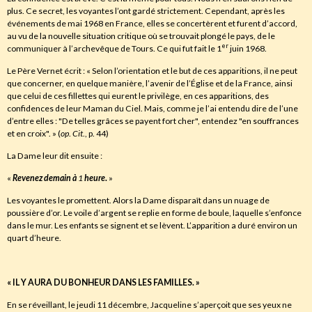
plus. Ce secret, les voyantes l’ont gardé strictement. Cependant, après les
événements de mai 1968 en France, elles se concertèrent et furent d’accord,
au vu de la nouvelle situation critique où se trouvait plongé le pays, de le
er
communiquer à l’archevêque de Tours. Ce qui fut fait le 1
juin 1968.
Le Père Vernet écrit : « Selon l’orientation et le but de ces apparitions, il ne peut
que concerner, en quelque manière, l’avenir de l’Église et de la France, ainsi
que celui de ces fillettes qui eurent le privilège, en ces apparitions, des
confidences de leur Maman du Ciel. Mais, comme je l’ai entendu dire de l’une
d’entre elles : "De telles grâces se payent fort cher", entendez "en souffrances
et en croix". » (
op
.
Cit
., p. 44)
La Dame leur dit ensuite :
«
Revenez demain à
1
heure
.
»
Les voyantes le promettent. Alors la Dame disparaît dans un nuage de
poussière d’or. Le voile d’argent se replie en forme de boule, laquelle s’enfonce
dans le mur. Les enfants se signent et se lèvent. L’apparition a duré environ un
quart d’heure.
« IL Y AURA DU BONHEUR DANS LES FAMILLES. »
En se réveillant, le jeudi 11 décembre, Jacqueline s’aperçoit que ses yeux ne