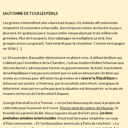
L’AUTOMNE DE TOUS LES PÉRILS
Les grèves s’intensifient alors dans tout le pays. De violents affrontements
éclatent le 12 novembre à Marseille, dans le bassin minier du Nord trois jours
plus tard. En quelques jours, le pays entier est paralysé par trois millions de
grévistes. Plus de transports. Des sabotages se multiplient çà et là. Des
groupes armés surgissent. Tout est prêt pour la révolution. Comme en Espagne
en 1936. […]
Le 19 novembre, Ramadier démissionne en pleine crise. À défaut de Blum qui
n’obtient pas l’investiture de la Chambre, c’est au modéré Robert Schuman que
Vincent Auriol s’adresse pour former un gouvernement. Au fond, le président
de la République n’est pas mécontent que ce soit un démocrate chrétien qui
monte au créneau pour affronter les grévistes et
« sauver la République ».
Schuman est assisté, à l’Intérieur, par le socialiste Jules Moch, énergique et
déterminé, mais qui ne cache pas que la situation est désespérée, vu le peu de
moyens en forces de l’ordre dont il dispose.
George Marshall écrit à Truman : « Je me fais beaucoup de souci à propos de
cette lutte pour le pouvoir en France.
Thorez vient de rentrer de Moscou
; le
Kremlin lui a promis du blé. Nous risquons de perdre la France.
Les deux
prochaines semaines seront cruciales
.
Il faut tout faire pour empêcher un coup
d’État communiste. » Et l’ambassadeur américain à Paris de renchérir : « La