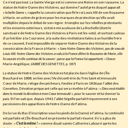
Ce n’est pas tout. La Sainte Vierge est ici comme une Reine en son royaume. La
statue de Notre-Dame des Victoires, qui domine l’autel près duquel apparaît
«
la belle Dame
», rappelle la consécration que fit le roi Louis XIII de son Royaume
à Marie, en action de grâces pour les marques de protection qu’elle avait
multipliée depuis le début de son règne : triomphe sur les rebelles protestants
et les ennemis extérieurs, victoire miraculeuse de La Rochelle (dont le
sanctuaire de Notre-Dame des Victoires à Paris est
l’ex-voto
), et surtout cadeau
d’un héritier à la Couronne, à la suite des révélations faites à un humble frère
de ce couvent. Il est impossible de séparer Notre-Dame des Victoires de la
consécration de la France à Marie : «
Sans Notre-Dame des Victoires
,
pas de vœu de
Louis
XIII
.
Notre-Dame des Victoires a valu
à
la France d’être le Royaume de Marie
,
elle
l’a sauvée et elle continue de la sauver
;
parce que la France lui appartient
.
»
(Sœur
Marie-Angélique,
L’ABBÉ DES GENETTES
, p. 187)
La statue de Notre-Dame des Victoires fut placée dans l’église de L’Île-
Bouchard en 1888, en lien avec l’Archiconfrérie du Très Saint et Immaculé
Cœur de Marie, refuge des pécheurs, fondée à Paris en 1836 par l’abbé des
Genettes. Dévotion préparant celle qui sera révélée à Fatima : «
Dieu veut établir
dans le monde la dévotion
à
mon Cœur Immaculé
», pour le sauver et lui donner la
paix. Et l’on sait que, depuis 1943, l’abbé Ségelle parlait fréquemment à ses
paroissiens des apparitions de Notre-Dame de Fatima.
De la rue du Bac (l’inscription sous les pieds de la Dame) à Fatima, la continuité
est parfaite et L’Île-Bouchard en présente le parfait résumé. Il n’y a plus de
doute : «
C’est la même !
» comme disait sainte Catherine Labouré après les