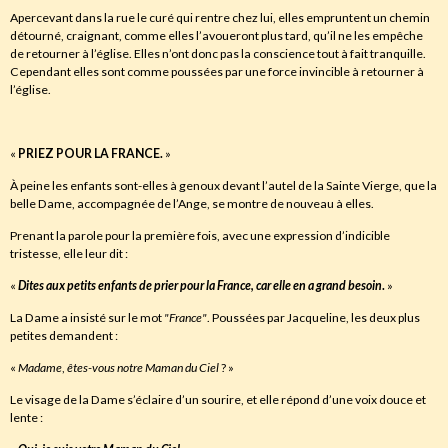
Apercevant dans la rue le curé qui rentre chez lui, elles empruntent un chemin
détourné, craignant, comme elles l’avoueront plus tard, qu’il ne les empêche
de retourner à l’église. Elles n’ont donc pas la conscience tout à fait tranquille.
Cependant elles sont comme poussées par une force invincible à retourner à
l’église.
«
PRIEZ POUR LA FRANCE.
»
À peine les enfants sont-elles à genoux devant l’autel de la Sainte Vierge, que la
belle Dame, accompagnée de l’Ange, se montre de nouveau à elles.
Prenant la parole pour la première fois, avec une expression d’indicible
tristesse, elle leur dit :
«
Dites aux petits enfants de prier pour la France
,
car elle en a grand besoin
.
»
La Dame a insisté sur le mot
"France"
. Poussées par Jacqueline, les deux plus
petites demandent :
«
Madame
,
êtes-vous notre Maman du Ciel
? »
Le visage de la Dame s’éclaire d’un sourire, et elle répond d’une voix douce et
lente :