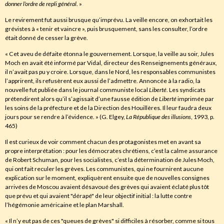
donner l’ordre de repli général
. »
Le revirement fut aussi brusque qu’imprévu. La veille encore, on exhortait les
grévistes à « tenir et vaincre », puis brusquement, sans les consulter, l’ordre
était donné de cesser la grève.
« Cet aveu de défaite étonna le gouvernement. Lorsque, la veille au soir, Jules
Moch en avait été informé par Vidal, directeur des Renseignements généraux,
il n’avait pas pu y croire. Lorsque, dans le Nord, les responsables communistes
l’apprirent, ils refusèrent eux aussi de l’admettre. Annoncée à la radio, la
nouvelle fut publiée dans le journal communiste local
Liberté
. Les syndicats
prétendirent alors qu’il s’agissait d’une fausse édition de
Liberté
imprimée par
les soins de la préfecture et de la Direction des Houillères. Il leur faudra deux
jours pour se rendre à l’évidence. » (G. Elgey,
La République des illusions
, 1993, p.
465)
Il est curieux de voir comment chacun des protagonistes met en avant sa
propre interprétation : pour les démocrates chrétiens, c’est la calme assurance
de Robert Schuman, pour les socialistes, c’est la détermination de Jules Moch,
qui ont fait reculer les grèves. Les communistes, qui ne fournirent aucune
explication sur le moment, expliquèrent ensuite que de nouvelles consignes
arrivées de Moscou avaient désavoué des grèves qui avaient éclaté plus tôt
que prévu et qui avaient "dérapé" de leur objectif initial : la lutte contre
l’hégémonie américaine et le plan Marshall.
« Il n’y eut pas de ces "queues de grèves" si difficiles à résorber, comme si tous