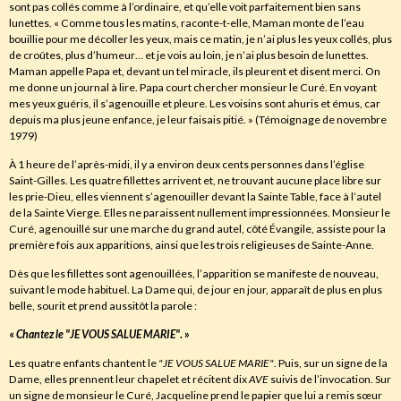
sont pas collés comme à l’ordinaire, et qu’elle voit parfaitement bien sans
lunettes. « Comme tous les matins, raconte-t-elle, Maman monte de l’eau
bouillie pour me décoller les yeux, mais ce matin, je n’ai plus les yeux collés, plus
de croûtes, plus d’humeur… et je vois au loin, je n’ai plus besoin de lunettes.
Maman appelle Papa et, devant un tel miracle, ils pleurent et disent merci. On
me donne un journal à lire. Papa court chercher monsieur le Curé. En voyant
mes yeux guéris, il s’agenouille et pleure. Les voisins sont ahuris et émus, car
depuis ma plus jeune enfance, je leur faisais pitié. » (Témoignage de novembre
1979)
À 1 heure de l’après-midi, il y a environ deux cents personnes dans l’église
Saint-Gilles. Les quatre fillettes arrivent et, ne trouvant aucune place libre sur
les prie-Dieu, elles viennent s’agenouiller devant la Sainte Table, face à l’autel
de la Sainte Vierge. Elles ne paraissent nullement impressionnées. Monsieur le
Curé, agenouillé sur une marche du grand autel, côté Évangile, assiste pour la
première fois aux apparitions, ainsi que les trois religieuses de Sainte-Anne.
Dès que les fillettes sont agenouillées, l’apparition se manifeste de nouveau,
suivant le mode habituel. La Dame qui, de jour en jour, apparaît de plus en plus
belle, sourit et prend aussitôt la parole :
«
Chantez le "
JE VOUS SALUE MARIE
"
. »
Les quatre enfants chantent le
"JE
VOUS
SALUE MARIE"
. Puis, sur un signe de la
Dame, elles prennent leur chapelet et récitent dix
AVE
suivis de l’invocation. Sur
un signe de monsieur le Curé, Jacqueline prend le papier que lui a remis sœur