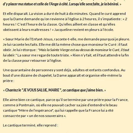
d’y placer ma statue et celle de l’Ange à côté
.
Lorsqu’elle sera faite
,
je la bénirai
.
»
Et elle disparaît. La vision a duré de huit à dix minutes. Quand le curé apprend
que la Dame demande qu’on revienne à l’église à
2
heures, il s’impatiente : «
2
heures ! C’est l’heure de la classe. Qu’elles aillent en classe et qu’elles
obéissent à leurs maîtresses ! » Jacqueline revient en pleurs à l’école.
« Sœur Marie de l’Enfant-Jésus, raconte-t-elle, me demande pourquoi je pleure.
Je lui raconte les faits. Elle me dit la même chose que monsieur le Curé : il faut
obéir. Je lui rétorque :
"Mais la Sainte Vierge est au-dessus de monsieur le Curé
,
il faut
lui obéir
.
"
La sœur me regarde toute triste. » Rien n’y fait, et il faut attendre la fin
de la classe pour retourner à l’église.
Une quarantaine de personnes y sont déjà, adultes et enfants confondus. Au
bout d’une dizaine de chapelet, la Dame apparaît et organise elle-même la
prière :
«
Chantez le
"JE VOUS SALUE
,
MARIE "
,
ce cantique que j’aime bien
.
»
Elle aime bien ce cantique, parce qu’il se termine par une prière pour la France,
comme à Pontmain, où elle ne pouvait cacher sa joie d’entendre le beau
cantique "Mère de l’espérance", qui lui rappelle que la France lui a été
consacrée par « un de nos souverains ».
Le cantique terminé, elle reprend :