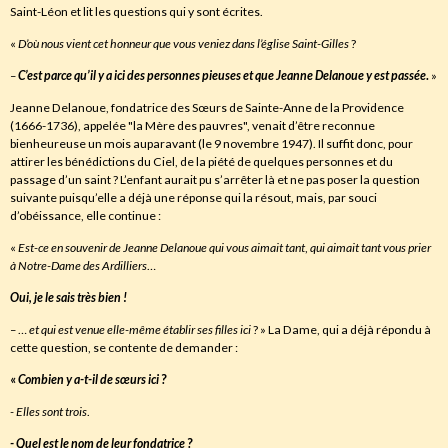
Saint-Léon et lit les questions qui y sont écrites.
«
D’où nous vient cet honneur que vous veniez dans l’église Saint-Gilles
?
–
C’est parce qu’il y a ici des personnes pieuses et que Jeanne Delanoue y est passée
.
»
Jeanne Delanoue, fondatrice des Sœurs de Sainte-Anne de la Providence
(1666-1736), appelée "la Mère des pauvres", venait d’être reconnue
bienheureuse un mois auparavant (le 9 novembre 1947). Il suffit donc, pour
attirer les bénédictions du Ciel, de la piété de quelques personnes et du
passage d’un saint ? L’enfant aurait pu s’arrêter là et ne pas poser la question
suivante puisqu’elle a déjà une réponse qui la résout, mais, par souci
d’obéissance, elle continue :
«
Est-ce en souvenir de Jeanne Delanoue qui vous aimait tant
,
qui aimait tant vous prier
à Notre-Dame des Ardilliers
…
Oui
,
je le sais très bien !
–
…
et qui est venue elle-même établir ses filles ici
? » La Dame, qui a déjà répondu à
cette question, se contente de demander :
«
Combien y a-t-il de sœurs ici
?
- Elles sont trois
.
- Quel est le nom de leur fondatrice
?