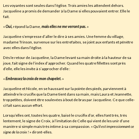
Les voyantes sont seules dans l’église. Trois amies les attendent dehors.
Jacqueline a promis de demander à la Dame si elles pouvaient entrer. Elle le
fait.
«
Oui
,
répond la Dame,
mais elles ne me verront pas
.
»
Jacqueline s’empresse d’aller le dire à ses amies. Une femme du village,
madame Trinson, survenue sur les entrefaites, se joint aux enfants et pénètre
avec elles dans l’église.
Dès le retour de Jacqueline, la Dame levant sa main droite à la hauteur de sa
joue, fait signe de l’index d’approcher. Quand les quatre fillettes sont près
d’elle, elle les invite à s’approcher d’elle :
«
Embrassez la croix de mon chapelet
.
»
Jacqueline et Nicole, en se haussant sur la pointe des pieds, parviennent à
atteindre le crucifix que la Dame tient dans sa main, mais Laura et Jeannette,
trop petites, doivent être soulevées à bout de bras par Jacqueline. Ce que celle-
ci fait sans aucun effort.
Lorsqu’elles ont, toutes les quatre, baisé le crucifix d’or, elles font très, très
lentement, le signe de Croix, à l’imitation de Celle qui vient de les unir d’une
manière si simple mais très intime à sa compassion. «
Qu’il est impressionnant ce
signe de la croix !
» diront-elles.