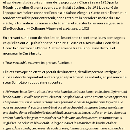
et gardes-malades très aimées de la population. Chassées en 1910 par la
République, elles étaient revenues, en habit séculier, dès 1911. Le curé de
l’époque avait alors consacré l’école à la Sainte Vierge. « Cette école libre fut un
fondement solide pour entretenir, pendant toute la première moitié du XXe
siècle, la formation humaine et chrétienne, et susciter la ferveur religieuse à
L’Île-Bouchard. » (Colloque
Mémoire et espérance
, p. 102)
En arrivant sur la cour de récréation, les enfants racontent à leurs compagnes
ce qu’elles ont vu, puis viennent le redire au curé et à sœur Saint-Léon de la
Croix, la directrice de l’école. Cette dernière traite Jacqueline de folle et
monsieur le Curé lui dit :
«
Tu
as vu trouble à travers tes grandes lunettes
. »
Elle était myope en effet, et portait des lunettes, détail important. Intrigué, le
curé se décide cependant à interroger séparément les enfants, en présence de
sœur Saint-Léon. Jacqueline raconte :
«
J’ai vu une belle Dame vêtue d’une robe blanche
,
ceinture bleue
,
voile blanc légèrement
brodé autour
.
Le voile reposait sur le front
.
Les pieds de la Dame étaient nus et apparents
et reposaient sur une pierre rectangulaire formant le bas de la grotte dans laquelle elle
nous est apparue
.
À son bras droit était passé un chapelet aux grains blancs montés sur
une chaîne d’or et à l’extrémité duquel était suspendu un beau crucifix en or
.
Les cheveux
étaient blonds et longs et retombaient sur le devant
,
de chaque côté
,
en formant deux
anglaises
.
La ceinture bleue était un large ruban et les manches de la robe étaient
vagues
.
À ses pieds
,
cinq roses
,
de couleur rose
,
lumineuses
,
formaient une guirlande en