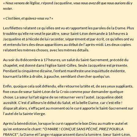
«
Nous venons de l’église
, répond Jacqueline,
vous nous avez dit que nous aurions dû y
rester
.
«
C’est bien
,
et qu’avez-vous vu
? »
Les fillettes relatent ce qu’elles ont vu et rapportent les paroles de la Dame. Plus
troublée qu’elle ne veut le paraître, sœur Saint-Léon demande à 16 heures à
Jacqueline et à Nicole de lui raconter, séparément et par écrit, ce qu’elles ont vu
et entendu lors des deux apparitions au début de l’après-midi. Les deux copies
relatent les mêmes choses, avec les mêmes détails.
Au soir du 8 décembre à 17 heures, un salut du Saint-Sacrement, précédé du
chapelet, est donné dans l’église Saint-Gilles. Seule Jacqueline est présente.
Pendant la cinquième dizaine, l’enfant manifeste une inquiétude évidente,
tournant la tête à droite, à gauche, semblant chercher quelqu’un.
Enfin, quoique cela soit défendu, elle retourne la tête et, de ses yeux suppliants,
fixe ceux de sœur Saint-Léon de la Croix comme pour demander quelque
chose. La sœur lui fait signe de se retourner vers l’autel. Jacqueline obéit
aussitôt. C’est d’ailleurs le début du Salut, et la belle Dame, car c’est elle !
disparaît alors, s’effaçant au moment où le curé apporte le Saint-Sacrement sur
l’autel de la Sainte Vierge.
Après la bénédiction, lorsque le curé rapporte le bon Dieu au maître-autel et
qu’on entonne le chant : "
O
MARIE ! CONÇUE SANS PÉCHÉ
,
PRIEZ POUR LA
FRANCE
"
, la Dame et l’ange réapparaissent dans la lumière. Sœur Saint-Léon,