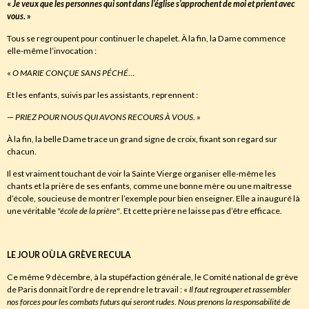
«
Je veux que les personnes qui sont dans l’église s’approchent de moi et prient avec
vous
.
»
Tous se regroupent pour continuer le chapelet. À la fin, la Dame commence
elle-même l’invocation :
«
O
MARIE CONÇUE SANS PÉCHÉ
…
Et les enfants, suivis par les assistants, reprennent :
—
PRIEZ POUR NOUS QUI AVONS RECOURS À VOUS
. »
À la fin, la belle Dame trace un grand signe de croix, fixant son regard sur
chacun.
Il est vraiment touchant de voir la Sainte Vierge organiser elle-même les
chants et la prière de ses enfants, comme une bonne mère ou une maîtresse
d’école, soucieuse de montrer l’exemple pour bien enseigner. Elle a inauguré là
une véritable
"école de la prière"
. Et cette prière ne laisse pas d’être efficace.
LE JOUR OÙ LA GRÈVE RECULA
Ce même 9 décembre, à la stupéfaction générale, le Comité national de grève
de Paris donnait l’ordre de reprendre le travail : «
Il
faut regrouper et rassembler
nos forces pour les combats futurs qui seront rudes
.
Nous prenons la responsabilité de