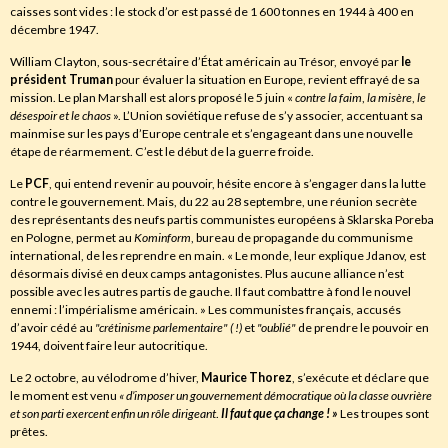
caisses sont vides : le stock d’or est passé de 1 600 tonnes en 1944 à 400 en
décembre 1947.
William Clayton, sous-secrétaire d’État américain au Trésor, envoyé par
le
président Truman
pour évaluer la situation en Europe, revient effrayé de sa
mission. Le plan Marshall est alors proposé le 5 juin «
contre la faim
,
la misère
,
le
désespoir et le chaos
». L’Union soviétique refuse de s’y associer, accentuant sa
mainmise sur les pays d’Europe centrale et s’engageant dans une nouvelle
étape de réarmement. C’est le début de la guerre froide.
Le
PCF
, qui entend revenir au pouvoir, hésite encore à s’engager dans la lutte
contre le gouvernement. Mais, du 22 au 28 septembre, une réunion secrète
des représentants des neufs partis communistes européens à Sklarska Poreba
en Pologne, permet au
Kominform
, bureau de propagande du communisme
international, de les reprendre en main. « Le monde, leur explique Jdanov, est
désormais divisé en deux camps antagonistes. Plus aucune alliance n’est
possible avec les autres partis de gauche. Il faut combattre à fond le nouvel
ennemi : l’impérialisme américain. » Les communistes français, accusés
d’avoir cédé au
"crétinisme parlementaire" ( !)
et
"oublié"
de prendre le pouvoir en
1944, doivent faire leur autocritique.
Le 2 octobre, au vélodrome d’hiver,
Maurice Thorez
, s’exécute et déclare que
le moment est venu
« d’imposer un gouvernement démocratique où la classe ouvrière
et son parti exercent enfin un rôle dirigeant
.
Il
faut que ça change ! »
Les troupes sont
prêtes.