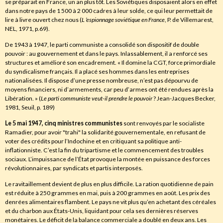
se préparait en France, un an plus tôt. Les Soviétiques disposaient alors en effet
dans notre pays de 1 500 à 2 000 cadres à leur solde, ce qui leur permettait de
lire à livre ouvert chez nous (
L ‘espionnage soviétique en France
, P. de Villemarest,
NEL, 1971, p.69).
De 1943 à 1947, le parti communiste a consolidé son dispositif de double
pouvoir : au gouvernement et dans le pays. Inlassablement, il a renforcé ses
structures et amélioré son encadrement. « Il domine la CGT, force primordiale
du syndicalisme français. Il a placé ses hommes dans les entreprises
nationalisées. Il dispose d’une presse nombreuse, n’est pas dépourvu de
moyens financiers, ni d’armements, car peu d’armes ont été rendues après la
Libération. » (
Le parti communiste veut-il prendre le pouvoir
? Jean-Jacques Becker,
1981, Seuil, p. 189)
Le 5 mai 1947, cinq ministres communistes
sont renvoyés par le socialiste
Ramadier, pour avoir "trahi" la solidarité gouvernementale, en refusant de
voter des crédits pour l’Indochine et en critiquant sa politique anti-
inflationniste. C’est la fin du tripartisme et le commencement des troubles
sociaux. L’impuissance de l’État provoque la montée en puissance des forces
révolutionnaires, par syndicats et partis interposés.
Le ravitaillement devient de plus en plus difficile. La ration quotidienne de pain
est réduite à 250 grammes en mai, puis à 200 grammes en août. Les prix des
denrées alimentaires flambent. Le pays ne vit plus qu’en achetant des céréales
et du charbon aux États-Unis, liquidant pour cela ses dernières réserves
monétaires. Le déficit de la balance commerciale a doublé en deux ans. Les