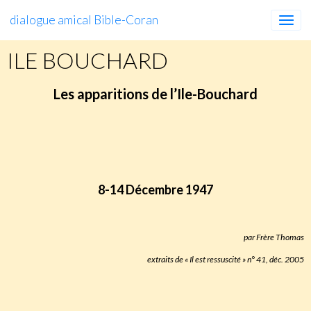
dialogue amical Bible-Coran
ILE BOUCHARD
Les apparitions de l’Ile-
Bouchard
http://www.salve-regina.com/Spiritualite/N-D_Ile-Bouchard.htm
8-14 Décembre 1947
par Frère Thomas
extraits de « Il est ressuscité » n° 41, déc. 2005