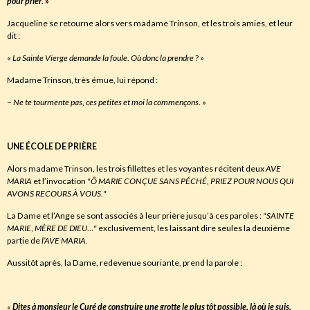
pour prier
.
»
Jacqueline se retourne alors vers madame Trinson, et les trois amies, et leur
dit :
«
La Sainte Vierge demande la foule
.
Où donc la prendre
? »
Madame Trinson, très émue, lui répond :
–
Ne te tourmente pas
,
ces petites et moi la commençons
. »
UNE ÉCOLE DE PRIÈRE
Alors madame Trinson, les trois fillettes et les voyantes récitent deux
AVE
MARIA
et l’invocation
"Ô
MARIE CONÇUE SANS PÉCHÉ
,
PRIEZ POUR NOUS QUI
AVONS RECOURS À VOUS
.
"
La Dame et l’Ange se sont associés à leur prière jusqu’à ces paroles :
"
SAINTE
MARIE
,
MÈRE DE DIEU
…
"
exclusivement, les laissant dire seules la deuxième
partie de
l’AVE
MARIA
.
Aussitôt après, la Dame, redevenue souriante, prend la parole :
«
Dites à monsieur le Curé de construire une grotte le plus tôt possible
,
là où je suis
,