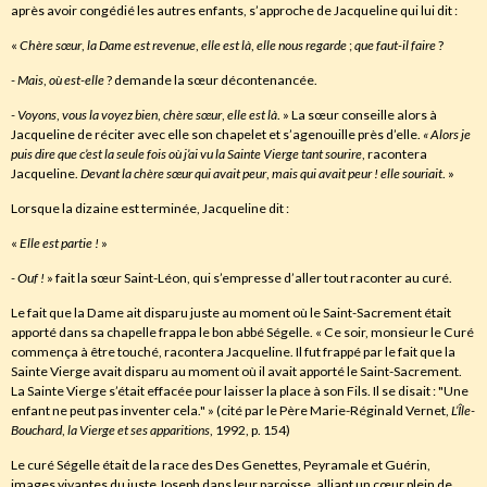
après avoir congédié les autres enfants, s’approche de Jacqueline qui lui dit :
«
Chère sœur
,
la Dame est revenue
,
elle est là
,
elle nous regarde
;
que faut-il faire
?
- Mais
,
où est-elle
? demande la sœur décontenancée.
- Voyons
,
vous la voyez bien
,
chère sœur
,
elle est là
. » La sœur conseille alors à
Jacqueline de réciter avec elle son chapelet et s’agenouille près d’elle.
« Alors je
puis dire que c’est la seule fois où j’ai vu la Sainte Vierge tant sourire
, racontera
Jacqueline.
Devant la chère sœur qui avait peur
,
mais qui avait peur ! elle souriait
. »
Lorsque la dizaine est terminée, Jacqueline dit :
«
Elle est partie !
»
- Ouf !
» fait la sœur Saint-Léon, qui s’empresse d’aller tout raconter au curé.
Le fait que la Dame ait disparu juste au moment où le Saint-Sacrement était
apporté dans sa chapelle frappa le bon abbé Ségelle. « Ce soir, monsieur le Curé
commença à être touché, racontera Jacqueline. Il fut frappé par le fait que la
Sainte Vierge avait disparu au moment où il avait apporté le Saint-Sacrement.
La Sainte Vierge s’était effacée pour laisser la place à son Fils. Il se disait : "Une
enfant ne peut pas inventer cela." » (cité par le Père Marie-Réginald Vernet,
L’Île-
Bouchard
,
la Vierge et ses apparitions
, 1992, p. 154)
Le curé Ségelle était de la race des Des Genettes, Peyramale et Guérin,
images vivantes du juste Joseph dans leur paroisse, alliant un cœur plein de