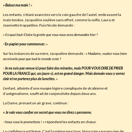
«
Baisez ma main !
»
Les enfants, s’étant avancées vers le coin gauche de l’autel, embrassent la
main tendue. Jacqueline soulève sans effort, comme la veille, Laura et
Jeannette trop petites. Puis Nicole demande :
«
En quoi faut-il faire la grotte que vous nous avez demandée hier
?
- En papier pour commencer
.
»
Sur les instances de sa mère, Jacqueline demande : «
Madame
,
voulez-vous faire
un miracle pour que tout le monde croie
?
- Je ne suis pas venue ici pour faire des miracles
,
mais
POUR VOUS DIRE DE PRIER
POUR LA FRANCE
qui
,
ces jours-ci
,
est en grand danger
.
Mais demain vous y verrez
clair et ne porterez plus de lunettes
.
»
L’enfant, atteinte d’une myopie légère compliquée de strabisme et
d’astigmatisme, souffrait de conjonctivite depuis deux ans.
La Dame, prenant un air grave, continue :
«
Je vais vous confier un secret que vous ne direz
à
personne
.
- Nous vous le promettons !
» répondent les enfants en chœur.
La confidence est brève. C’est la même pour tous. Nous n’en saurons rien de