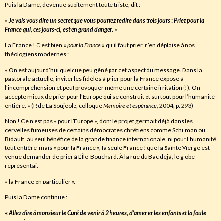
Puis la Dame, devenue subitement toute triste, dit :
«
Je vais vous dire un secret que vous pourrez redire dans trois jours
:
Priez pour la
France qui
,
ces jours-ci
,
est en grand danger
.
»
La France ! C’est bien «
pour la France
» qu’il faut prier, n’en déplaise à nos
théologiens modernes :
« On est aujourd’hui quelque peu gêné par cet aspect du message. Dans la
pastorale actuelle, inviter les fidèles à prier pour la France expose à
l’incompréhension et peut provoquer même une certaine irritation (!). On
accepte mieux de prier pour l’Europe qui se construit et surtout pour l’humanité
entière. » (P. de La Soujeole, colloque
Mémoire et espérance
, 2004, p. 293)
Non ! Ce n’est pas « pour l’Europe », dont le projet germait déjà dans les
cervelles fumeuses de certains démocrates chrétiens comme Schuman ou
Bidault, au seul bénéfice de la grande finance internationale, ni pour l’humanité
tout entière, mais « pour la France », la seule France ! que la Sainte Vierge est
venue demander de prier à L’Île-Bouchard. À la rue du Bac déjà, le globe
représentait
« la France en particulier ».
Puis la Dame continue :
«
Allez dire à monsieur le Curé de venir à 2 heures
,
d’amener les enfants et la foule