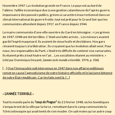
Novembre 1947. La révolution gronde en France. Le pays est au bord de
l’abîme : faillite économique due à une gestion calamiteuse de l’après-guerre,
impuissance des pouvoirs publics, grèves à caractère insurrectionnel dans un
climat international de guerre froide, tout est prêt pour le Grand Soir que les
communistes attendent depuis 1917, en France depuis 1944.
Le maire communiste d’une ville ouvrière du Gard en témoigne : « Les grèves
de 1947-1948 ont été terribles. C’était une lutte armée… Les mineurs avaient
gardé l’esprit maquisard. Ils avaient de vieux fusils et des bâtons. Nos gars
rêvaient toujours à la libération ; ils croyaient que la révolution allait venir. Pour
nous, les responsables du Parti, c’était très difficile de contenir nos camarades.
Ils étaient prêts à tout foutre en l’air… Les socialistes étaient au ministère. »
(cité par Dominique Desanti,
L’année où le monde a tremblé
, 1976, p. 336)
[…]
Que l’Immaculée soit intervenue en 1947 dans nos affaires politiques
remet en cause l’agnosticisme de notre histoire officielle et le laïcisme bétonné
de notre État républicain. Car les faits sont là. […]
«
L’ANNÉE TERRIBLE
»
Tout le monde parle du
"
coup
de Prague"
du 21 février 1948, où les Soviétiques
s’emparèrent de la ville par la force, remettant dans le camp communiste la
Tchécoslovaquie qui avait tenté de s’en évader. On sait moins qu’un autre coup