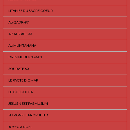
LITANIES DU SACRE COEUR
AL-QADR-97
AL'-AHZAB - 33
AL-MUMTAHANA
ORIGINE DU CORAN
SOURATE 60
LE PACTE D'OMAR
LE GOLGOTHA
JESUS N EST PAS MUSLIM
SUIVONS LE PROPHETE !
JOYEU X NOEL