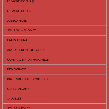
LE SACRE-COEUR (2)
LE SACRE-COEUR
JOYEUX NOËL
JESUS OU MAHOMET
L-MUSHRIKINA
AUGUSTE REINE DES CIEUX
CONTRACEPTION NATURELLE
DEMOCRATIE
DROITS DE DIEU-- DROITS DE L
QUI EST ALLAH ?
14 JUILLET
JESUS ANNONCE