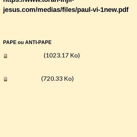
jesus.com/medias/files/paul-vi-1new.pdf
PAPE ou ANTI-PAPE
Paul vi 1new
(1023.17 Ko)
Paulvi suite
(720.33 Ko)
http://www.dominicainsavrille.fr/wp-
content/uploads/2014/10/51-Paul-VI-bienheureux-.pdf
http://www.chiesaviva.com/paoloVI%20beatofr.pdf