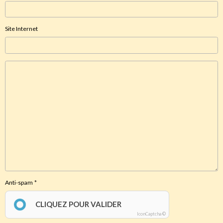
Site Internet
Anti-spam
CLIQUEZ POUR VALIDER
IconCaptcha ©