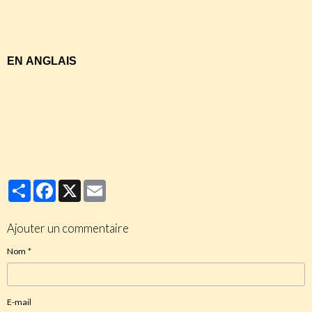
http://www.chiesaviva.com/donluigivilla%20fra.pdf
EN ANGLAIS
http://www.chiesaviva.com/paoloVI%20beatoin.pdf
http://www.chiesaviva.com/donluigivilla%20ing.pdf
Partager
Facebook
X
Email
Ajouter un commentaire
Nom
E-mail