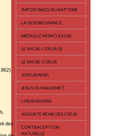
IMPORTANCE DU BAPTEME
e
LA DESOBEISSANCE
MEDAILLE MIRACULEUSE
LE SACRE-COEUR (2)
LE SACRE-COEUR
 1962)
JOYEUX NOËL
JESUS OU MAHOMET
L-MUSHRIKINA
és,
AUGUSTE REINE DES CIEUX
gré des
CONTRACEPTION
NATURELLE
tion de