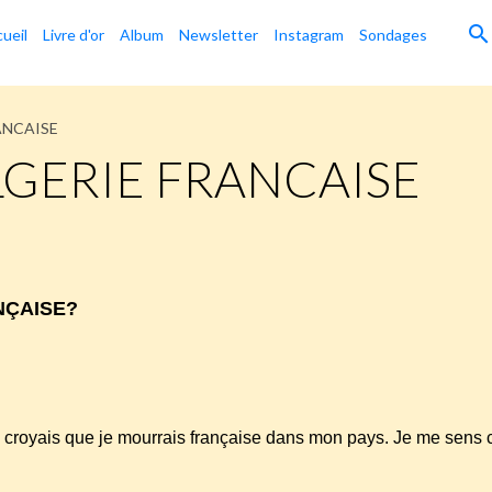
ueil
Livre d'or
Album
Newsletter
Instagram
Sondages
RANCAISE
ALGERIE FRANCAISE
e
NÇAISE?
t je croyais que je mourrais française dans mon pays. Je me se