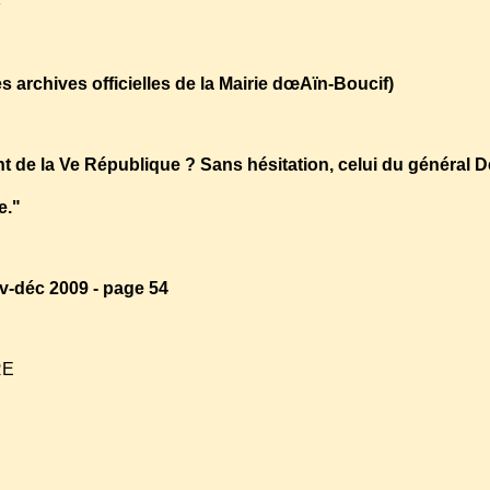
»
es archives officielles de la Mairie dœAïn-Boucif)
ant de la Ve République ? Sans hésitation, celui du général D
e."
-déc 2009 - page 54
RE
7yaN4_WY&feature=player_embedded