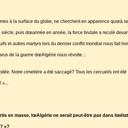
mes à la surface du globe, ne cherchent en apparence quœà 
en siècle, puis dœannée en année, la force brutale a reculé deva
fs et autres martyrs lors du dernier conflit mondial nous fait hor
parus de la guerre dœAlgérie nous révolte. ;
capitée. Notre cimetière a été saccagé? Tous les cercueils ont été
 »...
rtis en masse, lœAlgérie ne serait peut-être pas dans lœéta
e? »?