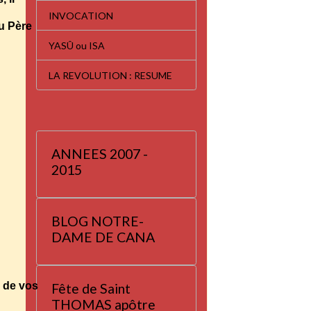
INVOCATION
u Père
YASÛ ou ISA
LA REVOLUTION : RESUME
ANNEES 2007 -
2015
BLOG NOTRE-
DAME DE CANA
, de vos
Fête de Saint
THOMAS apôtre