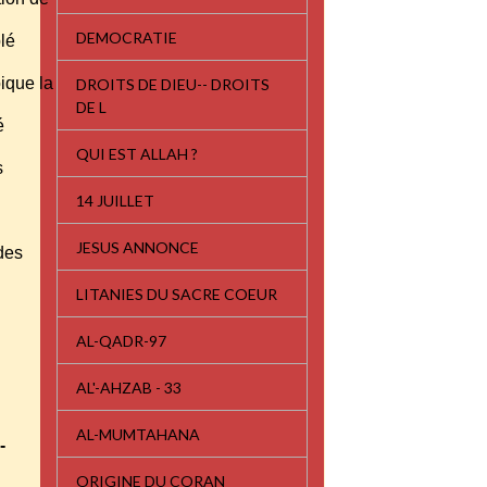
DEMOCRATIE
blé
oique la
DROITS DE DIEU-- DROITS
DE L
té
QUI EST ALLAH ?
es
14 JUILLET
JESUS ANNONCE
 des
LITANIES DU SACRE COEUR
AL-QADR-97
AL'-AHZAB - 33
AL-MUMTAHANA
-
ORIGINE DU CORAN