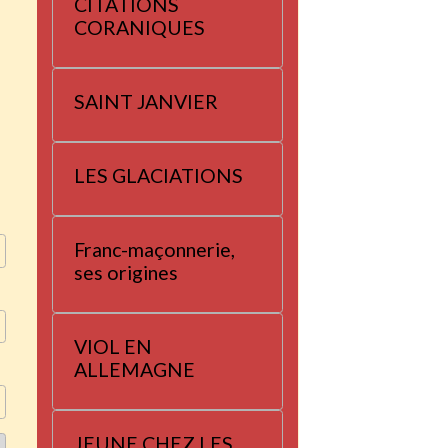
CITATIONS
CORANIQUES
SAINT JANVIER
LES GLACIATIONS
Franc-maçonnerie,
ses origines
VIOL EN
ALLEMAGNE
JEUNE CHEZ LES