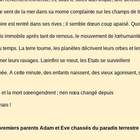
e vent de la mer dans sa morne complainte sur les champs de 
e est rentré dans ses rives ; il semble dœun coup apaisé. Qu
is immobile après tant de remous, le mouvement de lœhumani
 temps. La terre tourne, les planètes décrivent leurs orbes et l
er leurs ravages. Lœinfini se meut, les Etats se surveillent
ée. A cette minute, des enfants naissent, des vieux agonisent,
e et la mort sœengendrent ; rien nœa changé depuis
mais !
remiers parents Adam et Eve chassés du paradis terrestre 