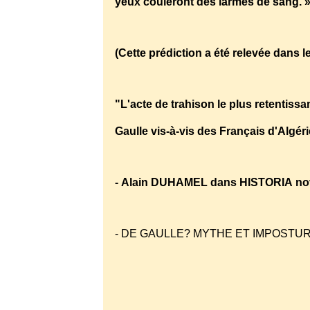
yeux couleront des larmes de sang. 
(Cette prédiction a été relevée dans l
"L'acte de trahison le plus retentiss
Gaulle vis-à-vis des Français d'Algéri
- Alain DUHAMEL dans HISTORIA nov
- DE GAULLE? MYTHE ET IMPOSTU
http://www.youtube.com/watch?v=Lx9