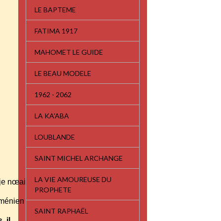
LE BAPTEME
FATIMA 1917
MAHOMET LE GUIDE
LE BEAU MODELE
1962 - 2062
LA KA'ABA
LOUBLANDE
SAINT MICHEL ARCHANGE
LA VIE AMOUREUSE DU
 je nœai
PROPHETE
arménien
SAINT RAPHAËL
 il