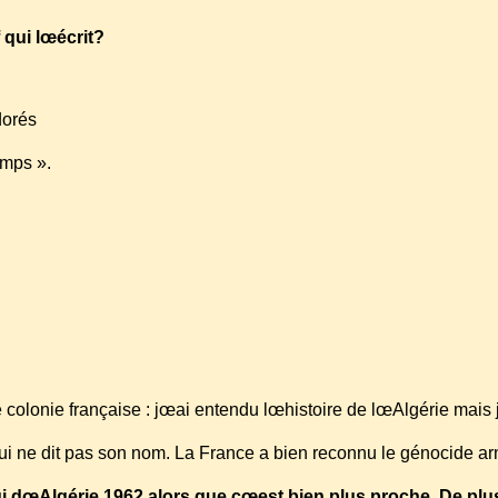
 qui lœécrit?
dorés
emps ».
 colonie française : jœai entendu lœhistoire de lœAlgérie mais
ui ne dit pas son nom. La France a bien reconnu le génocide 
i dœAlgérie 1962 alors que cœest bien plus proche. De plus,