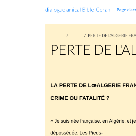
dialogue amical Bible-Coran
Page d'acc
Accueil
Pages
PERTE DE L'ALGERIE F
PERTE DE L'
PERTE
DE
L'ALGERIE
français
LA PERTE DE LœALGERIE FRA
CRIME OU FATALITÉ ?
« Je suis née française, en Algérie, e
dépossédée. Les Pieds-