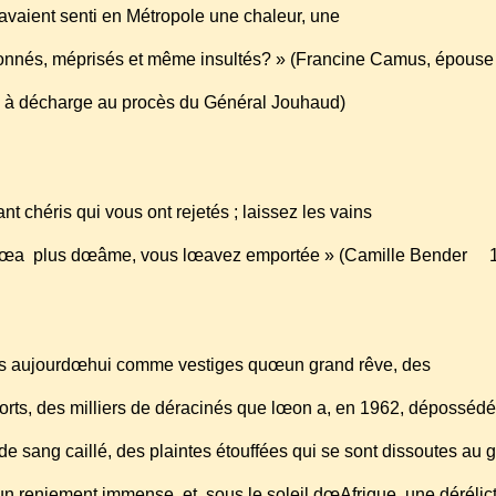
avaient senti en Métropole une chaleur, une
andonnés, méprisés et même insultés? » (Francine Camus, épous
n à décharge au procès du Général Jouhaud)
 tant chéris qui vous ont rejetés ; laissez les vains
ys nœa plus dœâme, vous lœavez emportée » (Camille Bender
plus aujourdœhui comme vestiges quœun grand rêve, des
morts, des milliers de déracinés que lœon a, en 1962, déposséd
 de sang caillé, des plaintes étouffées qui se sont dissoutes au 
 un reniement immense, et, sous le soleil dœAfrique, une dérélic