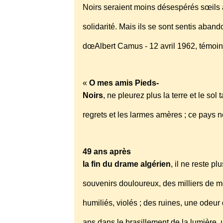
Noirs seraient moins désespérés sœils 
solidarité. Mais ils se sont sentis ab
dœAlbert Camus - 12 avril 1962, témoi
«
O mes amis Pieds-
Noirs
, ne pleurez plus la terre et le sol
regrets et les larmes amères ; ce pa
49 ans après
la fin du drame algérien
, il ne reste 
souvenirs douloureux, des milliers de 
humiliés, violés ; des ruines, une odeur
ans dans le brasillement de la lumière,