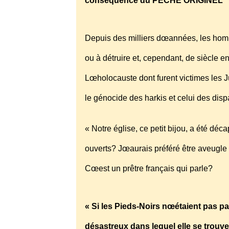
conséquence du PECHE ORIGINEL °
Depuis des milliers dœannées, les hom
ou à détruire et, cependant, de siècle 
Lœholocauste dont furent victimes les Jui
le génocide des harkis et celui des dis
« Notre église, ce petit bijou, a été dé
ouverts? Jœaurais préféré être aveugle !
Cœest un prêtre français qui parle?
« Si les Pieds-Noirs nœétaient pas pa
désastreux dans lequel elle se trouv