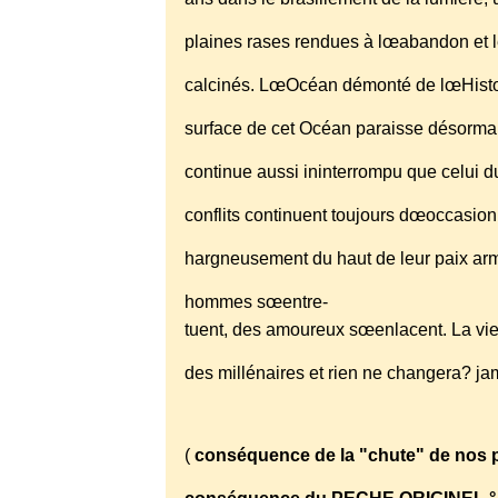
plaines rases rendues à lœabandon et l
calcinés. LœOcéan démonté de lœHistoir
surface de cet Océan paraisse désorma
continue aussi ininterrompu que celui du
conflits continuent toujours dœoccasionn
hargneusement du haut de leur paix arm
hommes sœentre-
tuent, des amoureux sœenlacent. La vi
des millénaires et rien ne changera? ja
(
conséquence de la "chute" de nos p