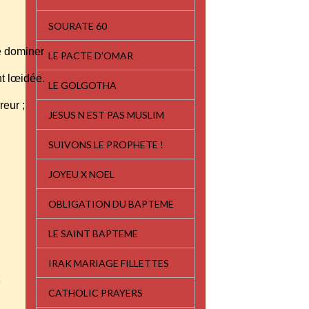
SOURATE 60
se dominer
LE PACTE D'OMAR
nt lœidée.
LE GOLGOTHA
reur ;
JESUS N EST PAS MUSLIM
SUIVONS LE PROPHETE !
JOYEU X NOEL
OBLIGATION DU BAPTEME
LE SAINT BAPTEME
IRAK MARIAGE FILLETTES
t
CATHOLIC PRAYERS