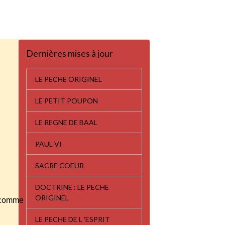
Dernières mises à jour
LE PECHE ORIGINEL
LE PETIT POUPON
LE REGNE DE BAAL
PAUL VI
SACRE COEUR
DOCTRINE : LE PECHE
ORIGINEL
ns comme
LE PECHE DE L 'ESPRIT