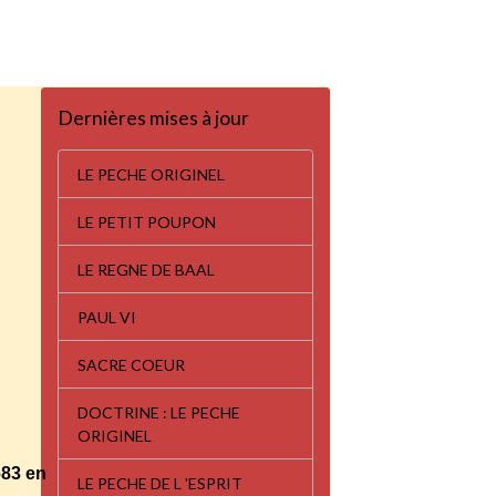
Dernières mises à jour
LE PECHE ORIGINEL
LE PETIT POUPON
LE REGNE DE BAAL
PAUL VI
SACRE COEUR
DOCTRINE : LE PECHE
ORIGINEL
1683 en
LE PECHE DE L 'ESPRIT