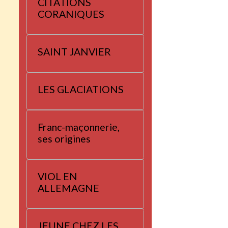
CITATIONS
CORANIQUES
SAINT JANVIER
LES GLACIATIONS
Franc-maçonnerie,
ses origines
VIOL EN
ALLEMAGNE
JEUNE CHEZ LES