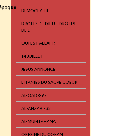
e époque
DEMOCRATIE
DROITS DE DIEU-- DROITS
DE L
QUI EST ALLAH ?
14 JUILLET
JESUS ANNONCE
LITANIES DU SACRE COEUR
AL-QADR-97
AL'-AHZAB - 33
AL-MUMTAHANA
ORIGINE DU CORAN