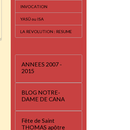
INVOCATION
YASÛ ou ISA
LA REVOLUTION : RESUME
ANNEES 2007 -
2015
BLOG NOTRE-
DAME DE CANA
Fête de Saint
THOMAS apôtre