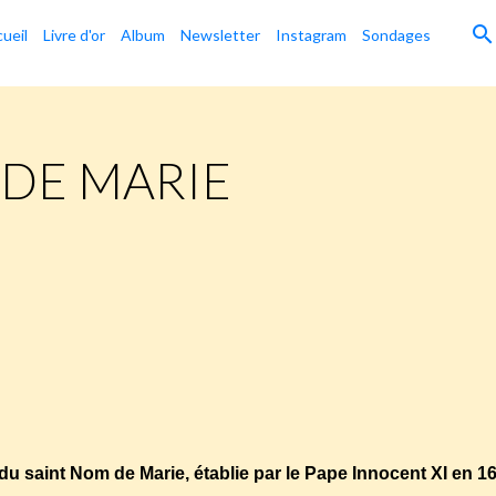
ueil
Livre d'or
Album
Newsletter
Instagram
Sondages
 DE MARIE
ss.com/2014/09/12/bonne-fete-du-saint-nom-de-marie/
e du saint Nom de Marie, établie par le Pape Innocent XI en 