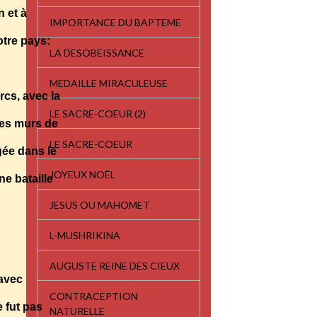
n et à
IMPORTANCE DU BAPTEME
otre pays:
LA DESOBEISSANCE
MEDAILLE MIRACULEUSE
urcs, avec la
LE SACRE-COEUR (2)
 les murs de
LE SACRE-COEUR
égée dans le
JOYEUX NOËL
ne bataille
JESUS OU MAHOMET
L-MUSHRIKINA
AUGUSTE REINE DES CIEUX
 avec
CONTRACEPTION
e fut pas
NATURELLE