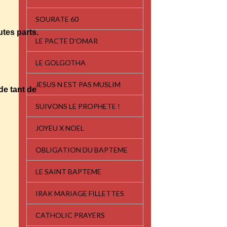
SOURATE 60
utes parts.
LE PACTE D'OMAR
LE GOLGOTHA
JESUS N EST PAS MUSLIM
 de tant de
SUIVONS LE PROPHETE !
JOYEU X NOEL
OBLIGATION DU BAPTEME
LE SAINT BAPTEME
IRAK MARIAGE FILLETTES
CATHOLIC PRAYERS