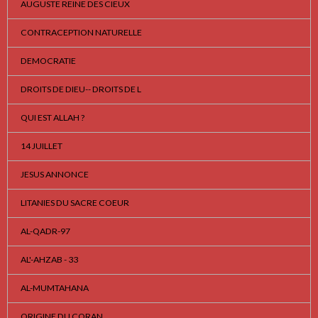
AUGUSTE REINE DES CIEUX
CONTRACEPTION NATURELLE
DEMOCRATIE
DROITS DE DIEU-- DROITS DE L
QUI EST ALLAH ?
14 JUILLET
JESUS ANNONCE
LITANIES DU SACRE COEUR
AL-QADR-97
AL'-AHZAB - 33
AL-MUMTAHANA
ORIGINE DU CORAN