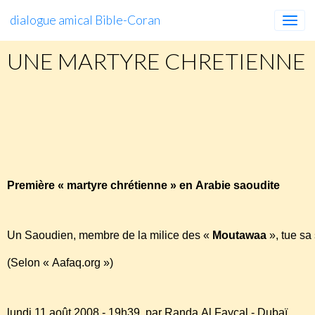
dialogue amical Bible-Coran
UNE MARTYRE CHRETIENNE
UNE
MARTYRE
CHRETIENNE
http://www.mediarabe.info/spip.php?article1484
Première « martyre chrétienne » en Arabie saoudite
Un Saoudien, membre de la milice des «
Moutawaa
», tue sa
(Selon « Aafaq.org »)
lundi 11 août 2008 - 19h39, par Randa Al Fayçal - Dubaï