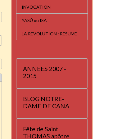
INVOCATION
YASÛ ou ISA
LA REVOLUTION : RESUME
ANNEES 2007 -
2015
BLOG NOTRE-
DAME DE CANA
Fête de Saint
THOMAS apôtre