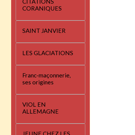
CITATIONS
CORANIQUES
SAINT JANVIER
LES GLACIATIONS
Franc-maçonnerie,
ses origines
VIOL EN
ALLEMAGNE
JEUNE CHEZ LES