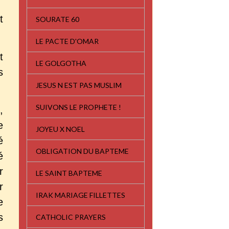
t
SOURATE 60
LE PACTE D'OMAR
t
LE GOLGOTHA
s
JESUS N EST PAS MUSLIM
SUIVONS LE PROPHETE !
,
e
JOYEU X NOEL
é
OBLIGATION DU BAPTEME
é
r
LE SAINT BAPTEME
r
IRAK MARIAGE FILLETTES
e
s
CATHOLIC PRAYERS