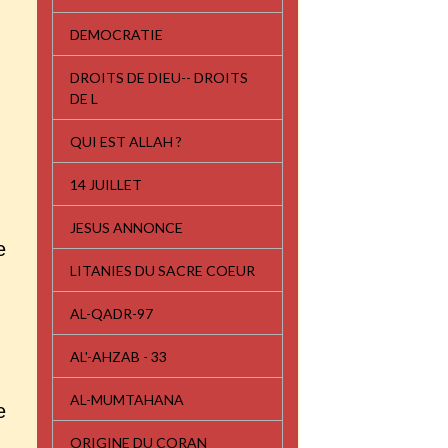
DEMOCRATIE
DROITS DE DIEU-- DROITS
DE L
QUI EST ALLAH ?
14 JUILLET
JESUS ANNONCE
e
LITANIES DU SACRE COEUR
AL-QADR-97
AL'-AHZAB - 33
AL-MUMTAHANA
e
ORIGINE DU CORAN