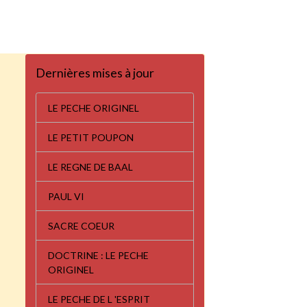
Dernières mises à jour
LE PECHE ORIGINEL
LE PETIT POUPON
LE REGNE DE BAAL
PAUL VI
SACRE COEUR
DOCTRINE : LE PECHE
ORIGINEL
LE PECHE DE L 'ESPRIT