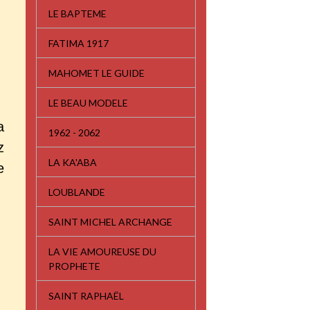
LE BAPTEME
FATIMA 1917
MAHOMET LE GUIDE
LE BEAU MODELE
a
1962 - 2062
z
LA KA'ABA
e
LOUBLANDE
SAINT MICHEL ARCHANGE
LA VIE AMOUREUSE DU
PROPHETE
SAINT RAPHAËL