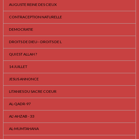
AUGUSTE REINE DES CIEUX
CONTRACEPTION NATURELLE
DEMOCRATIE
DROITS DE DIEU-- DROITS DE L
QUI EST ALLAH ?
14 JUILLET
JESUS ANNONCE
LITANIES DU SACRE COEUR
AL-QADR-97
AL'-AHZAB - 33
AL-MUMTAHANA