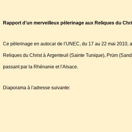
http://www.radio-silence.org/menuNRW.html#tete
Rapport d'un merveilleux pèlerinage aux Reliques du Chri
Ce pèlerinage en autocar de l'UNEC, du 17 au 22 mai 2010, a 
Reliques du Christ à Argenteuil (Sainte Tunique), Prüm (Sanda
passant par la Rhénanie et l'Alsace.
Diaporama à l'adresse suivante:
http://www.kizoa.fr/diaporama/d888021kP127393437o2/pèler
unec-2010