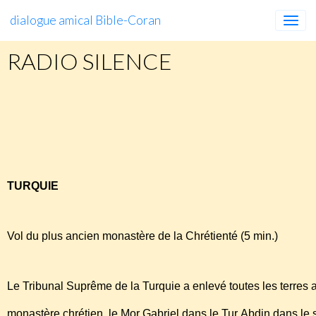
dialogue amical Bible-Coran
RADIO SILENCE
RADIO
SILENCE
http://www.radio-silence.org/menuNRW.html#tete
TURQUIE
Vol du plus ancien monastère de la Chrétienté (5 min.)
Le Tribunal Suprême de la Turquie a enlevé toutes les terres 
monastère chrétien, le Mor Gabriel dans le Tur Abdin dans le 