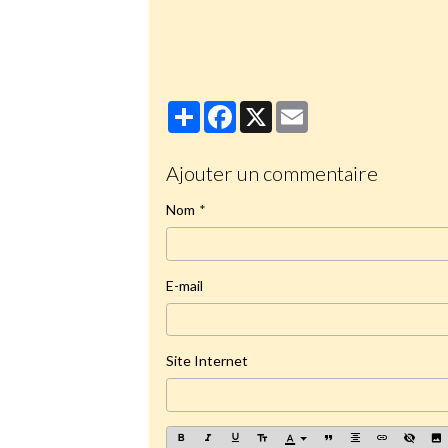
http://laportelatine.org/bibliotheq
Partager
Facebook
X
Email
Ajouter un commentaire
Nom
E-mail
Site Internet