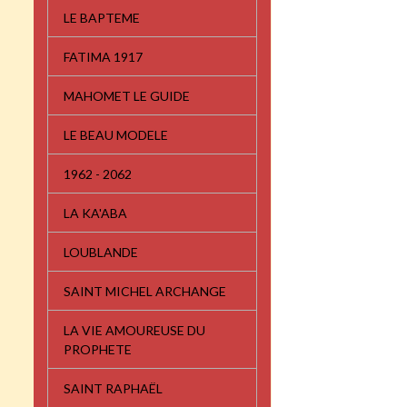
LE BAPTEME
FATIMA 1917
MAHOMET LE GUIDE
LE BEAU MODELE
1962 - 2062
LA KA'ABA
LOUBLANDE
SAINT MICHEL ARCHANGE
LA VIE AMOUREUSE DU
PROPHETE
SAINT RAPHAËL