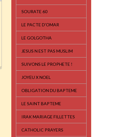
SOURATE 60
LE PACTE D'OMAR
LE GOLGOTHA
JESUS N EST PAS MUSLIM
SUIVONS LE PROPHETE !
JOYEU X NOEL
OBLIGATION DU BAPTEME
LE SAINT BAPTEME
IRAK MARIAGE FILLETTES
CATHOLIC PRAYERS