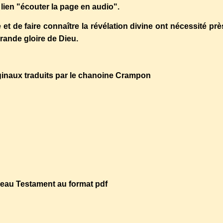
e lien "écouter la page en audio".
 de faire connaître la révélation divine ont nécessité prè
grande gloire de Dieu.
iginaux traduits par le chanoine Crampon
e/biblecrampon/biblecrampon.php
veau Testament au format pdf