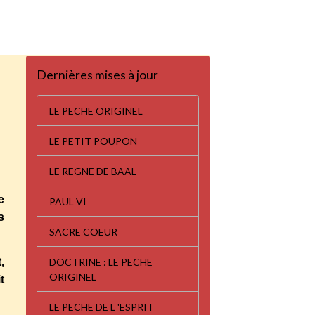
Dernières mises à jour
LE PECHE ORIGINEL
LE PETIT POUPON
LE REGNE DE BAAL
e
PAUL VI
s
SACRE COEUR
DOCTRINE : LE PECHE
,
ORIGINEL
t
LE PECHE DE L 'ESPRIT