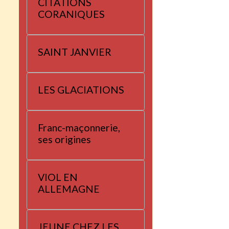
CITATIONS
CORANIQUES
SAINT JANVIER
LES GLACIATIONS
Franc-maçonnerie,
ses origines
VIOL EN
ALLEMAGNE
JEUNE CHEZ LES