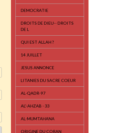
DEMOCRATIE
DROITS DE DIEU-- DROITS
DE L
QUI EST ALLAH ?
14 JUILLET
JESUS ANNONCE
LITANIES DU SACRE COEUR
AL-QADR-97
AL'-AHZAB - 33
AL-MUMTAHANA
ORIGINE DU CORAN