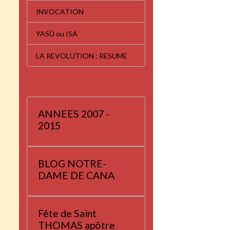
INVOCATION
YASÛ ou ISA
LA REVOLUTION : RESUME
ANNEES 2007 -
2015
BLOG NOTRE-
DAME DE CANA
Fête de Saint
THOMAS apôtre