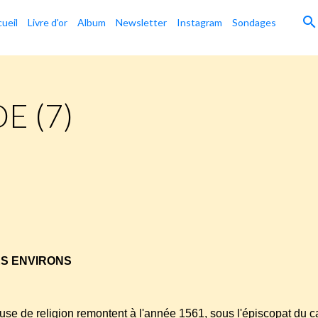
ueil
Livre d'or
Album
Newsletter
Instagram
Sondages
E (7)
ES ENVIRONS
use de religion remontent à l'année 1561, sous l'épiscopat du c