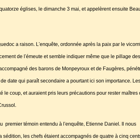
 ou quatorze églises, le dimanche 3 mai, et appelèrent ensuite Be
nguedoc a raison. L'enquête, ordonnée après la paix par le vico
cement de l'émeute et semble indiquer même que le pillage de
é, accompagné des barons de Monpeyroux et de Faugères, péné
de date qui paraît secondaire a pourtant ici son importance. Le
le coup, et auraient pris leurs précautions pour rester maîtres
Crussol.
n du premier témoin entendu à l'enquête, Etienne Daniel. Il nous
 la sédition, les chefs étaient accompagnés de quatre à cinq cen