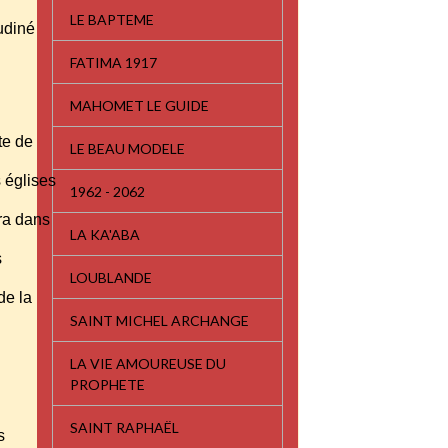
LE BAPTEME
audiné
FATIMA 1917
MAHOMET LE GUIDE
mte de
LE BEAU MODELE
s églises
1962 - 2062
tra dans
LA KA'ABA
s
LOUBLANDE
 de la
SAINT MICHEL ARCHANGE
LA VIE AMOUREUSE DU
PROPHETE
SAINT RAPHAËL
ts