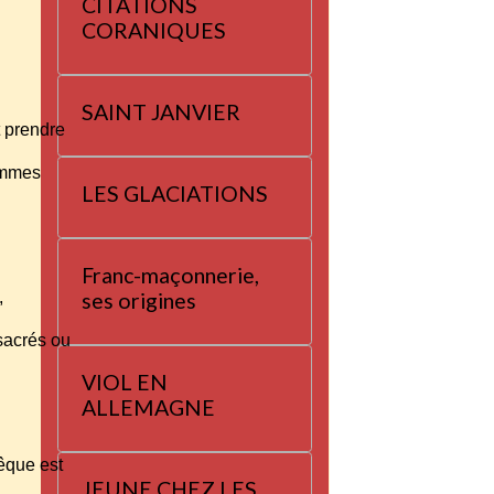
CITATIONS
à
CORANIQUES
SAINT JANVIER
nt prendre
femmes
LES GLACIATIONS
Franc-maçonnerie,
s,
ses origines
ssacrés ou
VIOL EN
ALLEMAGNE
vêque est
JEUNE CHEZ LES