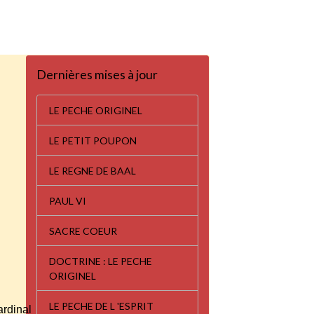
Dernières mises à jour
LE PECHE ORIGINEL
LE PETIT POUPON
LE REGNE DE BAAL
PAUL VI
SACRE COEUR
DOCTRINE : LE PECHE
ORIGINEL
LE PECHE DE L 'ESPRIT
ardinal