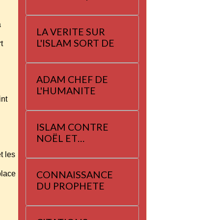
à
LA VERITE SUR
L'ISLAM SORT DE
rt
ADAM CHEF DE
L'HUMANITE
int
ISLAM CONTRE
NOËL ET
YANNAYER
et les
CONNAISSANCE
 place
DU PROPHETE