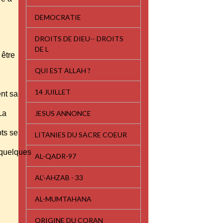
DEMOCRATIE
DROITS DE DIEU-- DROITS
DE L
 être
QUI EST ALLAH ?
14 JUILLET
ent sa
JESUS ANNONCE
 La
ots se
LITANIES DU SACRE COEUR
e quelques
AL-QADR-97
AL'-AHZAB - 33
AL-MUMTAHANA
ORIGINE DU CORAN