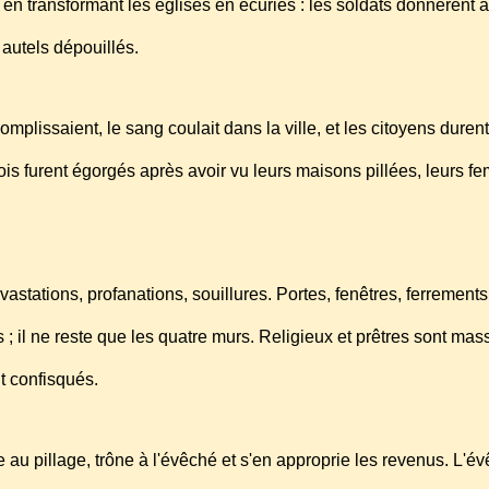
s en transformant les églises en écuries : les soldats donnèrent 
 autels dépouillés.
mplissaient, le sang coulait dans la ville, et les citoyens dure
eois furent égorgés après avoir vu leurs maisons pillées, leurs 
vastations, profanations, souillures. Portes, fenêtres, ferrement
 ; il ne reste que les quatre murs. Religieux et prêtres sont ma
nt confisqués.
e au pillage, trône à l'évêché et s'en approprie les revenus. L'é