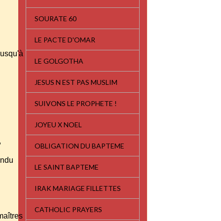
SOURATE 60
LE PACTE D'OMAR
jusqu'à
LE GOLGOTHA
JESUS N EST PAS MUSLIM
SUIVONS LE PROPHETE !
JOYEU X NOEL
,
OBLIGATION DU BAPTEME
tendu
LE SAINT BAPTEME
IRAK MARIAGE FILLETTES
CATHOLIC PRAYERS
 maîtres