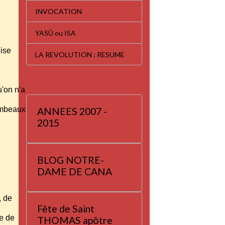
INVOCATION
YASÛ ou ISA
lise
LA REVOLUTION : RESUME
qu'on n'a
tombeaux
ANNEES 2007 -
2015
BLOG NOTRE-
DAME DE CANA
, de
Fête de Saint
le de
THOMAS apôtre