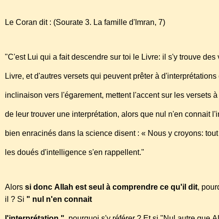
Le Coran dit : (Sourate 3. La famille d'Imran, 7)
"C'est Lui qui a fait descendre sur toi le Livre: il s'y trouve 
Livre, et d'autres versets qui peuvent prêter à d'interprétatio
inclinaison vers l'égarement, mettent l'accent sur les verset
de leur trouver une interprétation, alors que nul n'en connait l'
bien enracinés dans la science disent : « Nous y croyons: tout
les doués d'intelligence s'en rappellent."
Alors
si donc Allah est seul à comprendre ce qu'il dit
, pour
il ? Si
" nul n'en connait
l'interprétation "
, pourquoi s'y référer ? Et si "Nul autre que A