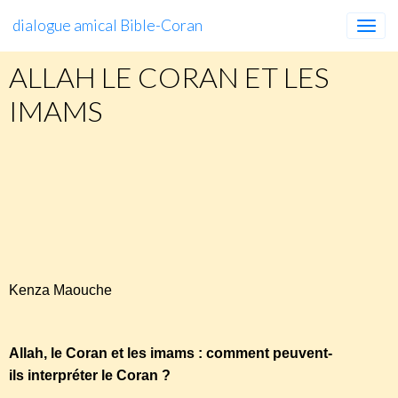
dialogue amical Bible-Coran
ALLAH LE CORAN ET LES
IMAMS
Allah,
le
Coran
et
les
imams
http://www.facebook.com/home.php?
sk=group_139280676123601&id=188697321181936
Kenza Maouche
Allah, le Coran et les imams : comment peuvent-
ils interpréter le Coran ?