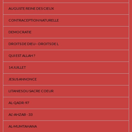
AUGUSTE REINE DES CIEUX
CONTRACEPTION NATURELLE
DEMOCRATIE
DROITS DE DIEU-- DROITS DE L
QUI EST ALLAH ?
14 JUILLET
JESUS ANNONCE
LITANIES DU SACRE COEUR
AL-QADR-97
AL'-AHZAB - 33
AL-MUMTAHANA