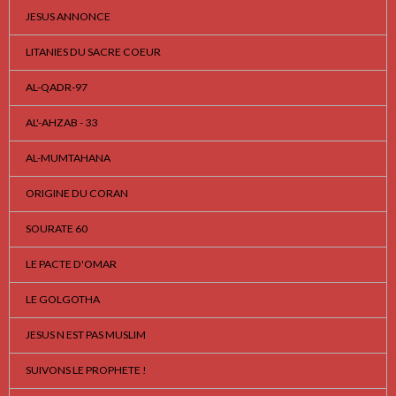
JESUS ANNONCE
LITANIES DU SACRE COEUR
AL-QADR-97
AL'-AHZAB - 33
AL-MUMTAHANA
ORIGINE DU CORAN
SOURATE 60
LE PACTE D'OMAR
LE GOLGOTHA
JESUS N EST PAS MUSLIM
SUIVONS LE PROPHETE !