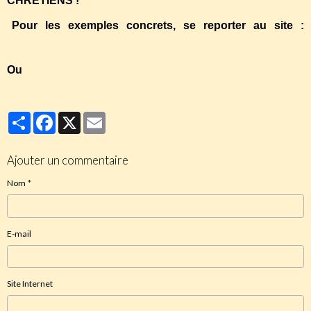
CHRETIENS !
Pour les exemples concrets, se reporter au site :
http://www.christianophobie.fr/
Ou
https://www.portesouvertes.fr/
Partager
Facebook
X
Email
Ajouter un commentaire
Nom
E-mail
Site Internet