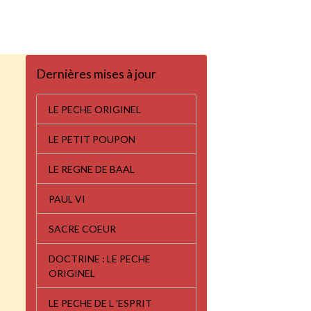
Dernières mises à jour
LE PECHE ORIGINEL
LE PETIT POUPON
LE REGNE DE BAAL
PAUL VI
SACRE COEUR
DOCTRINE : LE PECHE
ORIGINEL
LE PECHE DE L 'ESPRIT