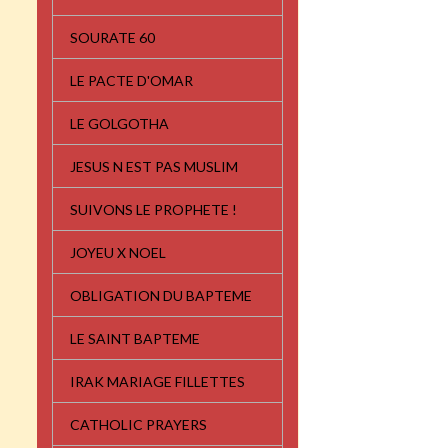
SOURATE 60
LE PACTE D'OMAR
LE GOLGOTHA
JESUS N EST PAS MUSLIM
SUIVONS LE PROPHETE !
JOYEU X NOEL
OBLIGATION DU BAPTEME
LE SAINT BAPTEME
IRAK MARIAGE FILLETTES
CATHOLIC PRAYERS