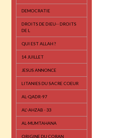
DEMOCRATIE
DROITS DE DIEU-- DROITS
DE L
QUI EST ALLAH ?
14 JUILLET
JESUS ANNONCE
LITANIES DU SACRE COEUR
AL-QADR-97
AL'-AHZAB - 33
AL-MUMTAHANA
ORIGINE DU CORAN