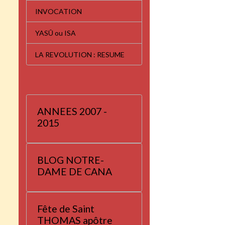
INVOCATION
YASÛ ou ISA
LA REVOLUTION : RESUME
ANNEES 2007 -
2015
BLOG NOTRE-
DAME DE CANA
Fête de Saint
THOMAS apôtre