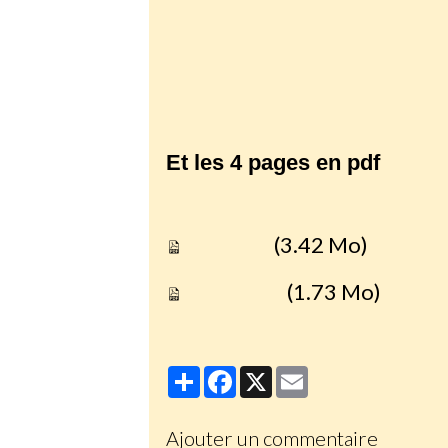
http://www.shroudofturin.co
http://www.shroud.com
Et les 4 pages en pdf
Passionjc
(3.42 Mo)
Passionjc2
(1.73 Mo)
Partager
Facebook
X
Email
Ajouter un commentaire