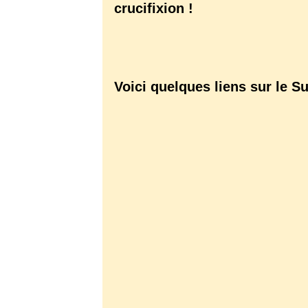
crucifixion !
Voici quelques liens sur le Su
http://suaire-turin.fr/
http://www.sindone.org/dioce
idPagina=23930
http://perso.wanadoo.fr/cielt/
http://perso.wanadoo.fr/gira.
http://gira.cadouarn.pagespe
orange.fr/france/medecine/p