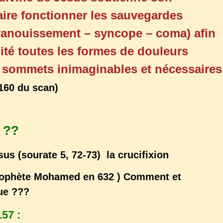
aire fonctionner les sauvegardes
évanouissement – syncope – coma) afin
lité toutes les formes de douleurs
s sommets inimaginables et nécessaires
160 du scan)
é ??
sus (sourate 5, 72-73) la crucifixion
Prophète Mohamed en 632 ) Comment et
que ???
157 :