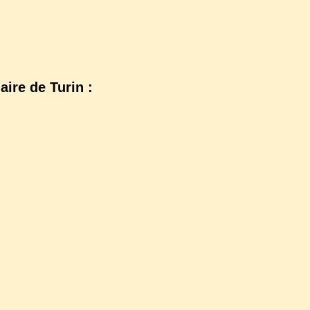
aire de Turin :
sitorino/s2magazine/index1.jsp?
cadouarn/
rso-
hysio_pathologie/physiopathologie_cadres.htm