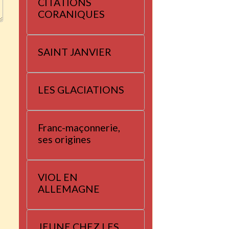
CITATIONS
CORANIQUES
SAINT JANVIER
LES GLACIATIONS
Franc-maçonnerie,
ses origines
VIOL EN
ALLEMAGNE
JEUNE CHEZ LES