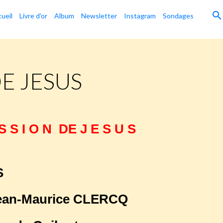
ueil
Livre d'or
Album
Newsletter
Instagram
Sondages
DE JESUS
S S I O N DE J E S U S
S
 Jean-Maurice CLERCQ