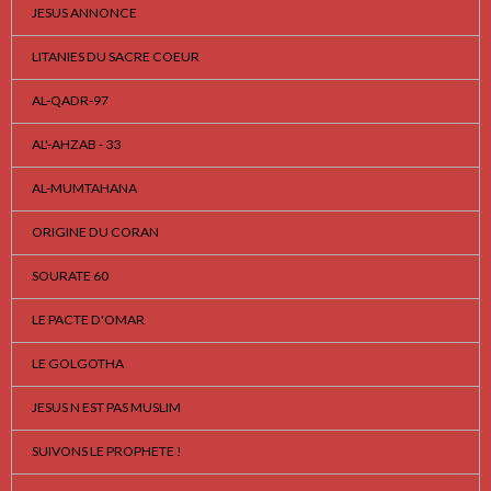
JESUS ANNONCE
LITANIES DU SACRE COEUR
AL-QADR-97
AL'-AHZAB - 33
AL-MUMTAHANA
ORIGINE DU CORAN
SOURATE 60
LE PACTE D'OMAR
LE GOLGOTHA
JESUS N EST PAS MUSLIM
SUIVONS LE PROPHETE !