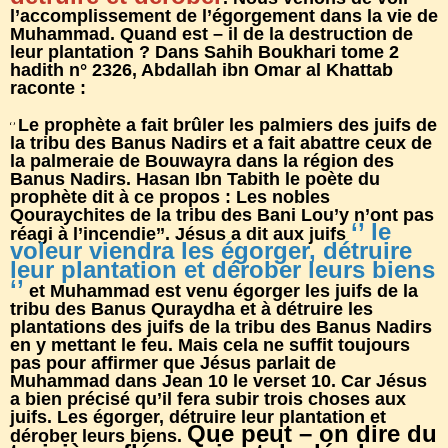
l’accomplissement de l’égorgement dans la vie de
Muhammad. Quand est – il de la destruction de
leur plantation ? Dans Sahih Boukhari tome 2
hadith n° 2326, Abdallah ibn Omar al Khattab
raconte :
Le prophète a fait brûler les palmiers des juifs de
‘’
la tribu des Banus Nadirs et a fait abattre ceux de
la palmeraie de Bouwayra dans la région des
Banus Nadirs. Hasan Ibn Tabith le poète du
prophète dit à ce propos : Les nobles
Qouraychites de la tribu des Bani Lou’y n’ont pas
‘’ le
réagi à l’incendie’’. Jésus a dit aux juifs
voleur viendra les égorger, détruire
leur plantation et dérober leurs biens
‘’
et Muhammad est venu égorger les juifs de la
tribu des Banus Quraydha et à détruire les
plantations des juifs de la tribu des Banus Nadirs
en y mettant le feu. Mais cela ne suffit toujours
pas pour affirmer que Jésus parlait de
Muhammad dans Jean 10 le verset 10. Car Jésus
a bien précisé qu’il fera subir trois choses aux
juifs. Les égorger, détruire leur plantation et
Que peut – on dire du
dérober leurs biens.