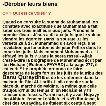
-Dérober leurs biens
C= » Qui est ce voleur ?
Quand on consulte la sunna de Muhammad, on
constate avec exactitude que Muhammad a fait
subir ces trois malheurs aux juifs. Prenons le
premier fléau : Jésus a dit aux juifs que le voleur
viendra les égorger. Dans la sourate 33 les
versets 26 à 27, Muhammad dit avoir reçu une
révélation qui lui ordonne de jeter l’effroi dans le
cœur des juifs. Mais comment Muhammad a- t-il
effrayé les juifs ? Dans la seera rassul- Allah
c’est-à-dire la biographie de Muhammad écrit par
Ibn Hichâm ( Editions FAYARD) à la page 277, il
est écrit ‘’ Le prophète ordonna de faire
descendre de leurs fortins les juifs de la tribu des
Banu Quraydha
et de les enfermer dans la
maison de Bint Al-Harith. Il alla ensuite sur la
place du marché de Médine, la même que celle
d’aujourd’hui du temps d’Ibn Hichâm et y fit
creuser des fossés. Parmi eux, il y avait Huyayy
Ibn Akhtab, l’ennemi d’Allah, et Ka’b ibn Asad, le
chef des Quraydha. Ils étaient six cents à sept