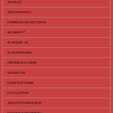
14 JUILLET
JESUS ANNONCE
LITANIES DU SACRE COEUR
AL-QADR-97
AL'-AHZAB - 33
AL-MUMTAHANA
ORIGINE DU CORAN
SOURATE 60
LE PACTE D'OMAR
LE GOLGOTHA
JESUS N EST PAS MUSLIM
SUIVONS LE PROPHETE !