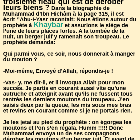
troisième fléau qui est de dérober
leurs biens ?
Dans la biographie de
Muhammad d’Ibn Hichâm à la page 315, il est
écrit ‘’Abu-I-Yasr racontait: Nous étions autour du
Khaybar
prophète à
et assurions le siège de
l’une de leurs places fortes. A la tombée de la
nuit, un berger juif y ramenait son troupeau. Le
prophète demanda:
Qui parmi vous, ce soir, nous donnerait à manger
du mouton ?
-Moi-même, Envoyé d’Allah, répondis-je !
-Vas- y, me dit-il, et il invoqua Allah pour mon
succès. Je partis en courant aussi vite qu’une
autruche et atteignit avant qu’ils ne fussent tous
rentrés les derniers moutons du troupeau. J’en
saisis deux par la queue, les mis sous mes bras
et revins en courant comme si je ne portais rien.
Je les jetai au pied du prophète : on égorgea les
moutons et l’on s’en régala. Humm !!!!! Donc
Muhammad envoya un de ses compagnons
dérober les moutons d’un berger juif. Et avant de