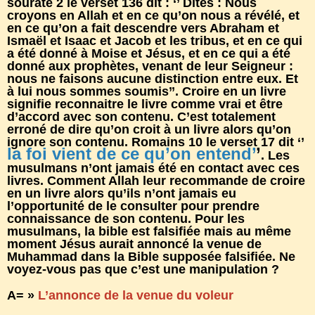
sourate 2 le verset 136 dit : ‘’ Dites : Nous
croyons en Allah et en ce qu’on nous a révélé, et
en ce qu’on a fait descendre vers Abraham et
Ismaël et Isaac et Jacob et les tribus, et en ce qui
a été donné à Moise et Jésus, et en ce qui a été
donné aux prophètes, venant de leur Seigneur :
nous ne faisons aucune distinction entre eux. Et
à lui nous sommes soumis’’. Croire en un livre
signifie reconnaitre le livre comme vrai et être
d’accord avec son contenu. C’est totalement
erroné de dire qu’on croit à un livre alors qu’on
ignore son contenu. Romains 10 le verset 17 dit ‘’
la foi vient de ce qu’on entend’
’
. Les
musulmans n’ont jamais été en contact avec ces
livres. Comment Allah leur recommande de croire
en un livre alors qu’ils n’ont jamais eu
l’opportunité de le consulter pour prendre
connaissance de son contenu. Pour les
musulmans, la bible est falsifiée mais au même
moment Jésus aurait annoncé la venue de
Muhammad dans la Bible supposée falsifiée. Ne
voyez-vous pas que c’est une manipulation ?
A= »
L’annonce de la venue du voleur