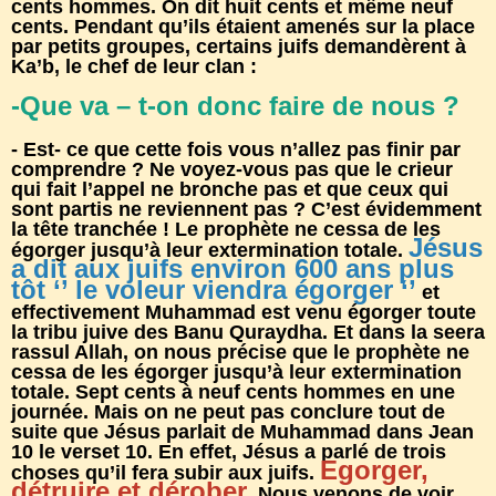
cents hommes. On dit huit cents et même neuf
cents. Pendant qu’ils étaient amenés sur la place
par petits groupes, certains juifs demandèrent à
Ka’b, le chef de leur clan :
-Que va – t-on donc faire de nous ?
- Est- ce que cette fois vous n’allez pas finir par
comprendre ? Ne voyez-vous pas que le crieur
qui fait l’appel ne bronche pas et que ceux qui
sont partis ne reviennent pas ? C’est évidemment
la tête tranchée ! Le prophète ne cessa de les
Jésus
égorger jusqu’à leur extermination totale.
a dit aux juifs environ 600 ans plus
tôt ‘’ le voleur viendra égorger ‘’
et
effectivement Muhammad est venu égorger toute
la tribu juive des Banu Quraydha. Et dans la seera
rassul Allah, on nous précise que le prophète ne
cessa de les égorger jusqu’à leur extermination
totale. Sept cents à neuf cents hommes en une
journée. Mais on ne peut pas conclure tout de
suite que Jésus parlait de Muhammad dans Jean
10 le verset 10. En effet, Jésus a parlé de trois
Egorger,
choses qu’il fera subir aux juifs.
détruire et dérober
. Nous venons de voir