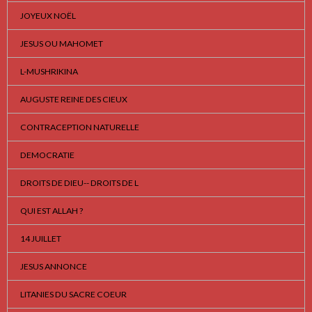
JOYEUX NOËL
JESUS OU MAHOMET
L-MUSHRIKINA
AUGUSTE REINE DES CIEUX
CONTRACEPTION NATURELLE
DEMOCRATIE
DROITS DE DIEU-- DROITS DE L
QUI EST ALLAH ?
14 JUILLET
JESUS ANNONCE
LITANIES DU SACRE COEUR