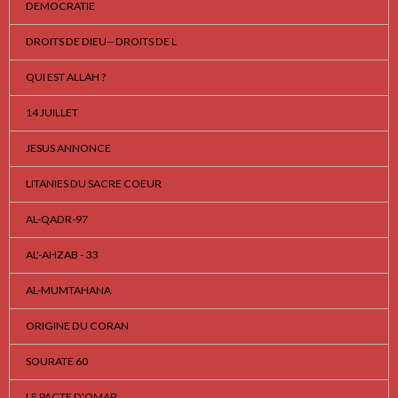
DEMOCRATIE
DROITS DE DIEU-- DROITS DE L
QUI EST ALLAH ?
14 JUILLET
JESUS ANNONCE
LITANIES DU SACRE COEUR
AL-QADR-97
AL'-AHZAB - 33
AL-MUMTAHANA
ORIGINE DU CORAN
SOURATE 60
LE PACTE D'OMAR