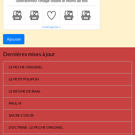
Sélectionnez l'image visible le moins de fois
IconCaptcha
©
Ajouter
Dernières mises à jour
LE PECHE ORIGINEL
LE PETIT POUPON
LE REGNE DE BAAL
PAUL VI
SACRE COEUR
DOCTRINE : LE PECHE ORIGINEL