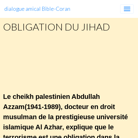
dialogue amical Bible-Coran
OBLIGATION DU JIHAD
http://fr.israelvideonetwork.com/le-
terrorisme-est-une-obligation-dans-la-
religion-dallah/?omhide=true
Le cheikh palestinien Abdullah
Azzam(1941-1989), docteur en droit
musulman de la prestigieuse université
islamique Al Azhar, explique que le
terrorisme est une obligation dans la