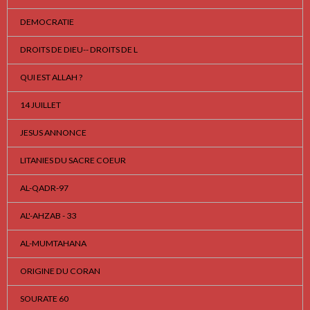
DEMOCRATIE
DROITS DE DIEU-- DROITS DE L
QUI EST ALLAH ?
14 JUILLET
JESUS ANNONCE
LITANIES DU SACRE COEUR
AL-QADR-97
AL'-AHZAB - 33
AL-MUMTAHANA
ORIGINE DU CORAN
SOURATE 60