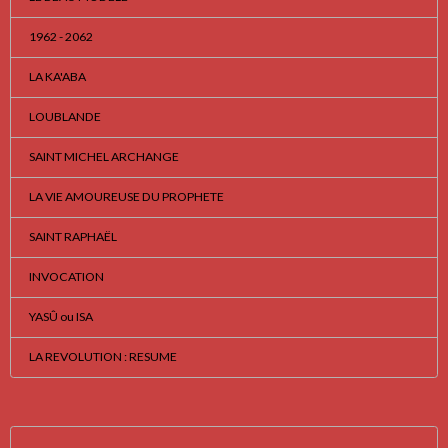
1962 - 2062
LA KA'ABA
LOUBLANDE
SAINT MICHEL ARCHANGE
LA VIE AMOUREUSE DU PROPHETE
SAINT RAPHAËL
INVOCATION
YASÛ ou ISA
LA REVOLUTION : RESUME