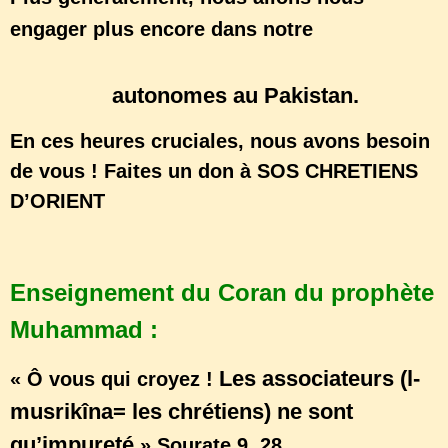
grand
engager plus encore dans notre
projet de construction de villages
chrétiens
autonomes au Pakistan.
En ces heures cruciales, nous avons besoin
de vous ! Faites un don à SOS CHRETIENS
D’ORIENT
https://soschretiensdorient.fr/index.php/fr/
Enseignement du Coran du prophète
Muhammad :
Les associateurs (l-
« Ô vous qui croyez !
musrikîna= les chrétiens) ne sont
qu’impureté
» Sourate 9, 28