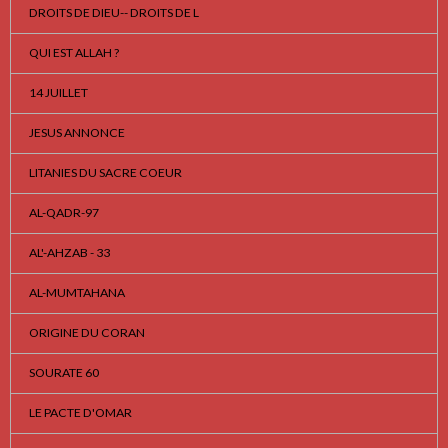
DROITS DE DIEU-- DROITS DE L
QUI EST ALLAH ?
14 JUILLET
JESUS ANNONCE
LITANIES DU SACRE COEUR
AL-QADR-97
AL'-AHZAB - 33
AL-MUMTAHANA
ORIGINE DU CORAN
SOURATE 60
LE PACTE D'OMAR