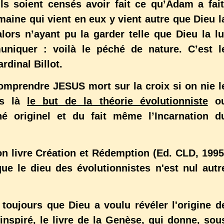
ls soient censés avoir fait ce qu’Adam a fait
aine qui vient en eux y vient autre que Dieu l
alors n’ayant pu la garder telle que Dieu la lu
niquer : voilà le péché de nature. C’est l
dinal Billot.
re JESUS mort sur la croix si on nie l
as là
le but de la théorie évolutionniste
o
é originel et du fait même l’Incarnation d
on livre Création et Rédemption
(Ed. CLD, 1995
ue le dieu des évolutionnistes n'est nul autr
 toujours que Dieu a voulu révéler l'origine d
inspiré, le livre de la Genèse, qui donne, sou