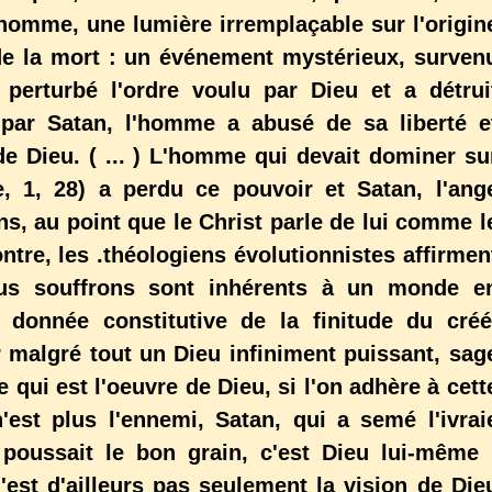
homme, une lumière irremplaçable sur l'origin
 de la mort : un événement mystérieux, surven
a perturbé l'ordre voulu par Dieu et a détrui
é par Satan, l'homme a abusé de sa liberté e
Dieu. ( ... ) L'homme qui devait dominer su
, 1, 28) a perdu ce pouvoir et Satan, l'ang
ns, au point que le Christ parle de lui comme l
tre, les .théologiens évolutionnistes affirmen
us souffrons sont inhérents à un monde e
donnée constitutive de la finitude du créé
 malgré tout un Dieu infiniment puissant, sag
 qui est l'oeuvre de Dieu, si l'on adhère à cett
'est plus l'ennemi, Satan, qui a semé l'ivrai
oussait le bon grain, c'est Dieu lui-même 
 n'est d'ailleurs pas seulement la vision de Die