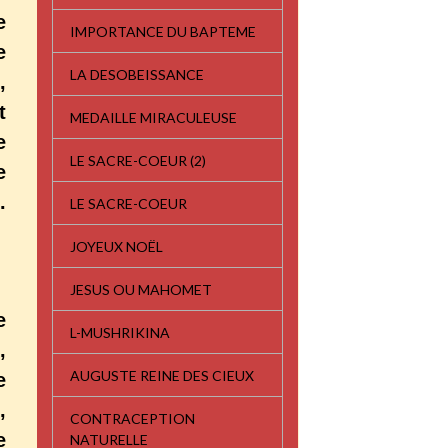
e
IMPORTANCE DU BAPTEME
e
LA DESOBEISSANCE
,
t
MEDAILLE MIRACULEUSE
e
LE SACRE-COEUR (2)
e
.
LE SACRE-COEUR
JOYEUX NOËL
JESUS OU MAHOMET
e
L-MUSHRIKINA
,
AUGUSTE REINE DES CIEUX
e
,
CONTRACEPTION
e
NATURELLE