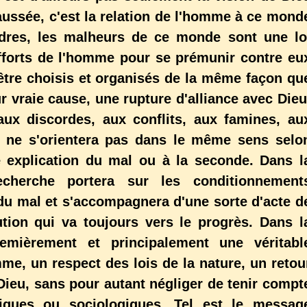
aussée, c'est la relation de l'homme à ce mond
ordres, les malheurs de ce monde sont une lo
 efforts de l'homme pour se prémunir contre eu
 être choisis et organisés de la même façon qu
ur vraie cause, une rupture d'alliance avec Dieu
ux discordes, aux conflits, aux famines, au
.. ne s'orientera pas dans le même sens selo
e explication du mal ou à la seconde. Dans l
recherche portera sur les conditionnement
du mal et s'accompagnera d'une sorte d'acte d
ution qui va toujours vers le progrès. Dans l
emièrement et principalement une véritabl
e, un respect des lois de la nature, un retou
c Dieu, sans pour autant négliger de tenir compt
iques ou sociologiques. Tel est le messag