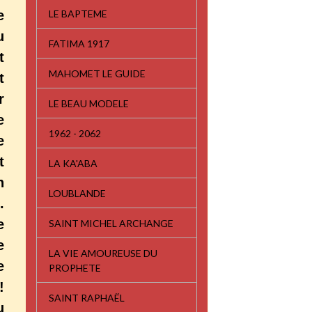
LE BAPTEME
e
u
FATIMA 1917
t
MAHOMET LE GUIDE
t
r
LE BEAU MODELE
e
1962 - 2062
e
t
LA KA'ABA
n
LOUBLANDE
.
e
SAINT MICHEL ARCHANGE
e
LA VIE AMOUREUSE DU
e
PROPHETE
!
SAINT RAPHAËL
u