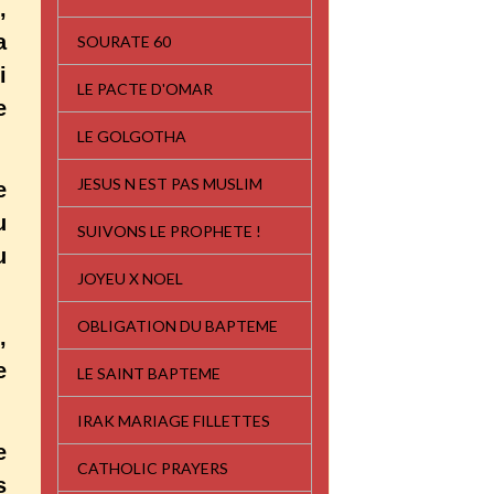
,
a
SOURATE 60
i
LE PACTE D'OMAR
e
LE GOLGOTHA
JESUS N EST PAS MUSLIM
e
u
SUIVONS LE PROPHETE !
u
JOYEU X NOEL
OBLIGATION DU BAPTEME
,
e
LE SAINT BAPTEME
IRAK MARIAGE FILLETTES
e
CATHOLIC PRAYERS
s