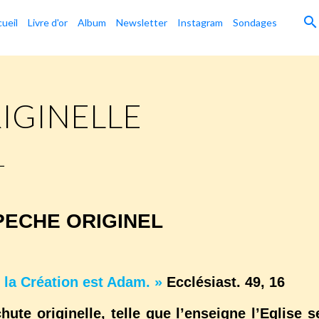
ueil
Livre d'or
Album
Newsletter
Instagram
Sondages
IGINELLE
L
PECHE ORIGINEL
 la Création est Adam. »
Ecclésiast. 49, 16
ginelle, telle que l’enseigne l’Eglise s