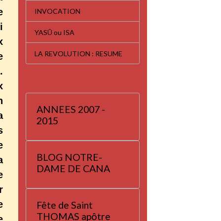
e
INVOCATION
i
YASÛ ou ISA
x
LA REVOLUTION : RESUME
e
.
x
n
ANNEES 2007 -
a
2015
s
e
BLOG NOTRE-
a
DAME DE CANA
e
r
e
Fête de Saint
THOMAS apôtre
e