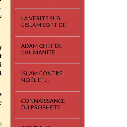
,
e
LA VERITE SUR
L'ISLAM SORT DE
ADAM CHEF DE
r
L'HUMANITE
t
i
1
ISLAM CONTRE
NOËL ET
YANNAYER
e
CONNAISSANCE
e
DU PROPHETE
u