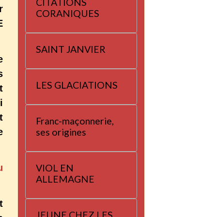
CITATIONS
r
CORANIQUES
E
SAINT JANVIER
e
s
LES GLACIATIONS
t
i
t
Franc-maçonnerie,
e
ses origines
u
VIOL EN
ALLEMAGNE
t
JEUNE CHEZ LES