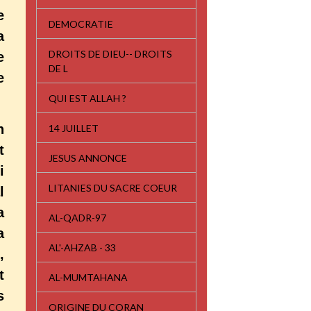
e
DEMOCRATIE
a
DROITS DE DIEU-- DROITS
e
DE L
e
QUI EST ALLAH ?
n
14 JUILLET
t
JESUS ANNONCE
i
LITANIES DU SACRE COEUR
l
a
AL-QADR-97
a
AL'-AHZAB - 33
,
t
AL-MUMTAHANA
s
ORIGINE DU CORAN