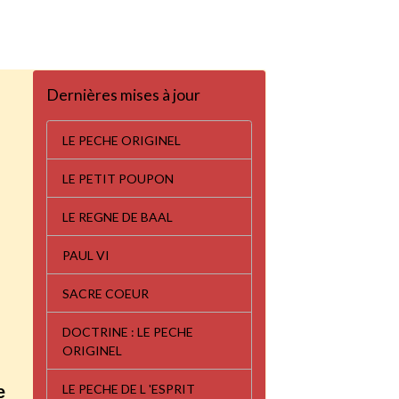
Dernières mises à jour
LE PECHE ORIGINEL
LE PETIT POUPON
LE REGNE DE BAAL
PAUL VI
SACRE COEUR
DOCTRINE : LE PECHE
ORIGINEL
LE PECHE DE L 'ESPRIT
e