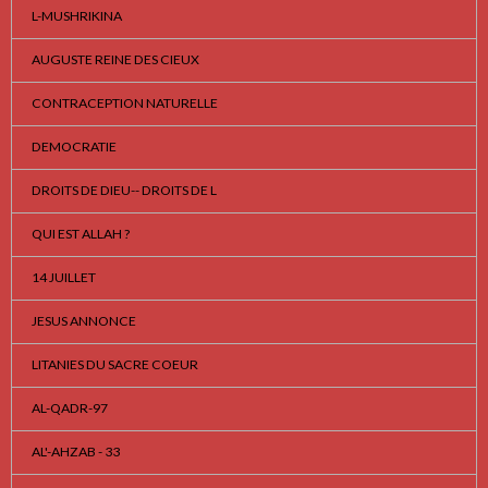
L-MUSHRIKINA
AUGUSTE REINE DES CIEUX
CONTRACEPTION NATURELLE
DEMOCRATIE
DROITS DE DIEU-- DROITS DE L
QUI EST ALLAH ?
14 JUILLET
JESUS ANNONCE
LITANIES DU SACRE COEUR
AL-QADR-97
AL'-AHZAB - 33