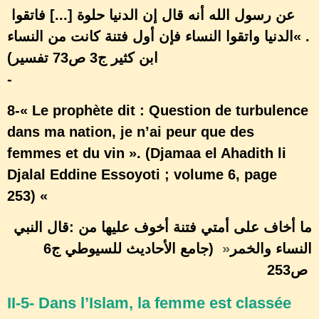
عن رسول الله أنه قال إن الدنيا حلوة [...] فاتقوا
الدنيا واتقوا النساء فإن أول فتنة كانت من النساء
« .
ابن كثير ج3 ص73
(تفسير
-
8-« Le prophète dit : Question de turbulence
dans ma nation, je n’ai peur que des
femmes et du vin ». (Djamaa el Ahadith li
Djalal Eddine Essoyoti ; volume 6, page
253) «
: ما أخاف على أمتي فتنة أخوف عليها من
قال النبي
(جامع الأحاديث للسيوطي ج6
«
النساء والخمر
ص253
II-5- Dans l’Islam, la femme est classée