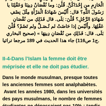
الْحَازِمِ من إِحْدَاكُنَّ. قُلْنَ: وما نُقْصَانُ دِينِنَا وَعَقْلِنَا يا
رَسُولَ اللَّهِ؟ قال: أَلَيْسَ شَهَادَةُ الْمَرْأَةِ مِثْلَ نِصْفِ
شَهَادَةِ الرَّجُلِ؟ قُلْنَ: بَلَى. قال فَذَلِكِ من نُقْصَانِ
عَقْلِهَا. وأَلَيْسَ إذا حَاضَتْ لم تُـصَـلِّ ولم تَصُمْ؟ قُلْنَ
بَلَى. قال: فَذَلِكِ من نُقْصَانِ
دِينِهَا
» (صحيح البخاري
ج1 ص116) جاء هذا الحديث في 189 مرجعا تراثيا.
II-4-Dans l’Islam la femme doit être
méprisée et elle ne doit pas étudier.
Dans le monde musulman, presque toutes
les anciennes femmes sont analphabètes.
Avant les années 1980, dans les universités
des pays musulmans, le nombre de femmes
étudiantes ne dépassaient pas 10% ; tandis