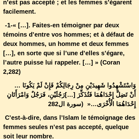
n’est pas accepté ; et les femmes s’égarent
facilement.
-1-« […]. Faites-en témoigner par deux
témoins d’entre vos hommes; et à défaut de
deux hommes, un homme et deux femmes
[…], en sorte que si l’une d’elles s’égare,
l’autre puisse lui rappeler. […] » (Coran
2,282)
…
وَاسْتَشْهِدُوا شَهِيدَيْنِ مِنْ رِجَالِكُمْ فَإِنْ لَمْ يَكُونَا
[…] أَنْ تَضِلَّ إِحْدَاهُمَا فَتُذَكِّرَ
رَجُلَيْنِ، فَرَجُلٌ وَامْرَأَتَانِ
إِحْدَاهُمَا الْأُخْرَى…« (سورة ال282
C’est-à-dire, dans l’Islam le témoignage des
femmes seules n’est pas accepté, quelque
soit leur nombre.