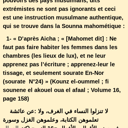
pouvoirs des pays musulmans, dits
extrémistes ne sont pas ignorants et ceci
est une instruction musulmane authentique,
qui se trouve dans la Sounna mahométique :
1- « D’après Aicha ; « [Mahomet dit] : Ne
faut pas faire habiter les femmes dans les
chambres (les lieux de lux), et ne leur
apprenez pas l’écriture ; apprenez-leur le
tissage, et seulement sourate En-Nor
(sourate N°24) » (Kounz el-oummel ; fi
sounene el akouel oua el afaal ; Volume 16,
page 158)
: لا تنزلوا النساء في الغرف، ولا
عن عائشة
تعلموهن الكتابة، وعلموهن الغزل وسورة