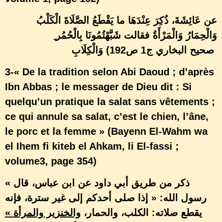
عن عَائِشَةَ، ذُكِرَ عِنْدَهَا ما يَقْطَعُ الصَّلَاةَ الْكَلْبُ
وَالْحِمَارُ وَالْمَرْأَةُ فقالت شَبَّهْتُمُونَا بِالْحُمُر ِ
(صحيح البخاري ج1 ص192
وَالْكِلَابِ
3-« De la tradition selon Abi Daoud ; d’après
Ibn Abbas ; le messager de Dieu dit : Si
quelqu’un pratique la salat sans vêtements ;
ce qui annule sa salat, c’est le chien, l’âne,
le porc et la femme » (Bayenn El-Wahm wa
el Ihem fi kiteb el Ahkam, li El-fassi ;
volume3, page 354)
« ذكر من طريق أبي داود عن ابن عباس، قال
رسول الله: « إذا صلى أحدكم إلى غير سترة، فإنه
»
والخنزير والمرأة
يقطع صلاته: الكلب، والحمار،