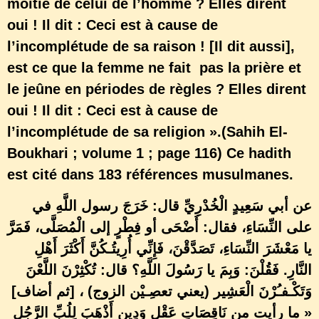
moitié de celui de l’homme ? Elles dirent
oui ! Il dit : Ceci est à cause de
l’incomplétude de sa raison ! [Il dit aussi],
est ce que la femme ne fait pas la prière et
le jeûne en périodes de règles ? Elles dirent
oui ! Il dit : Ceci est à cause de
l’incomplétude de sa religion ».(Sahih El-
Boukhari ; volume 1 ; page 116) Ce hadith
est cité dans 183 références musulmanes.
عن أبي سَعِيدٍ الْخُدْرِيِّ قال: خَرَجَ رسول اللَّهِ في
على النِّسَاءِ، فقال:
أَضْحَى أو فِطْرٍ إلى الْمُصَلَّى، فَمَرَّ
يا مَعْشَرَ النِّسَاءِ، تَصَدَّقْنَ، فَإِنِّي أُرِيتُـكُنَّ أَكْثَرَ أَهْلِ
النَّارِ. فَقُلْنَ: وَبِمَ يا رَسُولَ اللَّهِ؟ قال: تُكْثِرْنَ اللَّعْنَ
وَتَكْـفـُرْنَ الْعَشِير (يعني تعصِـيْن الزوج) ، [ثم أضاف]
« ما رأيت من نَاقِصَاتِ عَقْلٍ وَدِينٍ أَذْهَبَ لِلُبِّ الرَّجُلِ