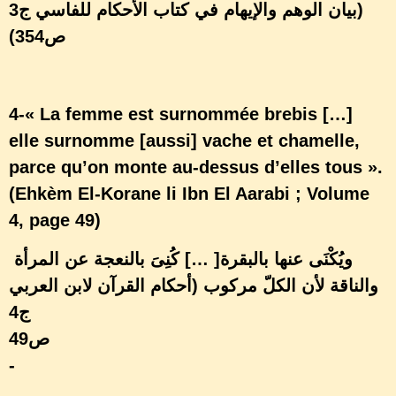
(بيان الوهم والإيهام في كتاب الأحكام للفاسي ج3
ص354)
4-« La femme est surnommée brebis […]
elle surnomme [aussi] vache et chamelle,
parce qu’on monte au-dessus d’elles tous ».
(Ehkèm El-Korane li Ibn El Aarabi ; Volume
4, page 49)
[… ]ويُكْنَى عنها بالبقرة
كُنِىَ بالنعجة عن المرأة
والناقة لأن الكلّ مركوب (أحكام القرآن لابن العربي
ج4
ص49
-