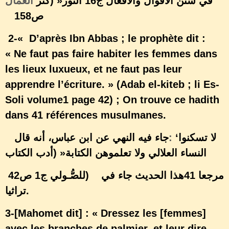
في سنن الأقوال والأفعال ج16
النور« (كنز
العمال
ص158
2-« D’après Ibn Abbas ; le prophète dit :
« Ne faut pas faire habiter les femmes dans
les lieux luxueux, et ne faut pas leur
apprendre l’écriture. » (Adab el-kiteb ; li Es-
Soli volume1 page 42) ; On trouve ce hadith
dans 41 références musulmanes.
جاء فيه النهي عن ابن عباس، أنه قال
:
‘لا تسكنوا
النساء العلالي ولا تعلموهن الكتابة« (أدب الكتاب
للصُّـولي ج1 ص42
)
هذا الحديث جاء في
41 مرجعا
تراثيا
3-[Mahomet dit] : « Dressez les [femmes]
avec les branches de palmier, et leur dire