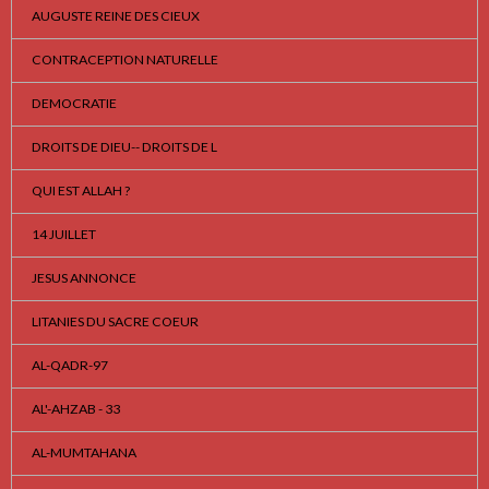
AUGUSTE REINE DES CIEUX
CONTRACEPTION NATURELLE
DEMOCRATIE
DROITS DE DIEU-- DROITS DE L
QUI EST ALLAH ?
14 JUILLET
JESUS ANNONCE
LITANIES DU SACRE COEUR
AL-QADR-97
AL'-AHZAB - 33
AL-MUMTAHANA