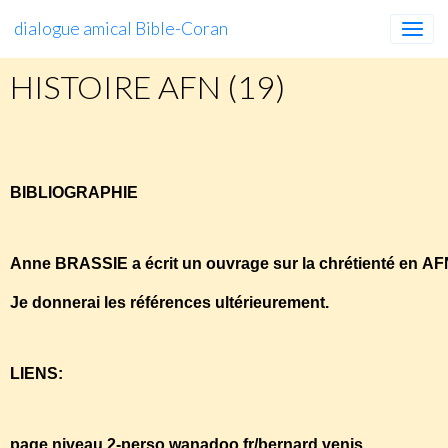
dialogue amical Bible-Coran
HISTOIRE AFN (19)
HISTOIRE
AFN
(19)
BIBLIOGRAPHIE
Anne BRASSIE a écrit un ouvrage sur la chrétienté en A
Je donnerai les références ultérieurement.
LIENS:
page niveau 2-perso.wanadoo.fr/bernard.venis