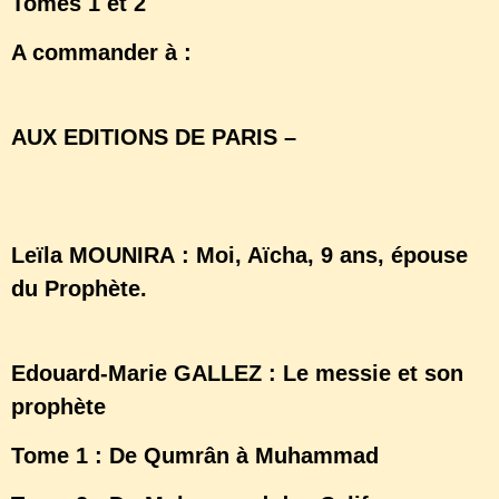
Tomes 1 et 2
A commander à :
www.chire.fr
AUX EDITIONS DE PARIS –
www.editions-
de-paris.com
Leïla MOUNIRA : Moi, Aïcha, 9 ans, épouse
du Prophète.
Edouard-Marie GALLEZ : Le messie et son
prophète
Tome 1 : De Qumrân à Muhammad