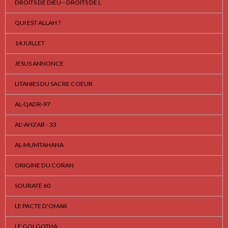
DROITS DE DIEU-- DROITS DE L
QUI EST ALLAH ?
14 JUILLET
JESUS ANNONCE
LITANIES DU SACRE COEUR
AL-QADR-97
AL'-AHZAB - 33
AL-MUMTAHANA
ORIGINE DU CORAN
SOURATE 60
LE PACTE D'OMAR
LE GOLGOTHA