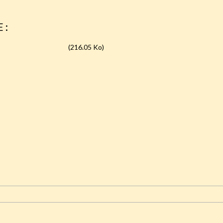
 :
mans durant l histoire
(216.05 Ko)