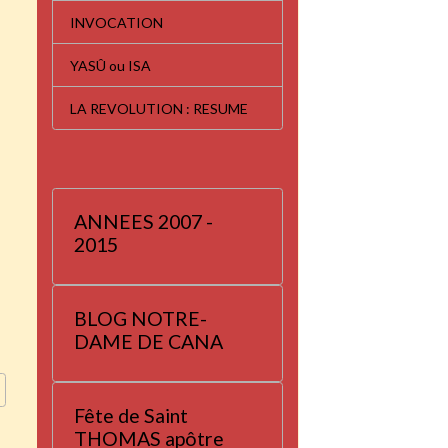
INVOCATION
YASÛ ou ISA
LA REVOLUTION : RESUME
ANNEES 2007 -
2015
BLOG NOTRE-
DAME DE CANA
Fête de Saint
THOMAS apôtre