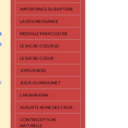
IMPORTANCE DU BAPTEME
LA DESOBEISSANCE
a
MEDAILLE MIRACULEUSE
u
LE SACRE-COEUR (2)
LE SACRE-COEUR
JOYEUX NOËL
s
JESUS OU MAHOMET
L-MUSHRIKINA
AUGUSTE REINE DES CIEUX
CONTRACEPTION
NATURELLE