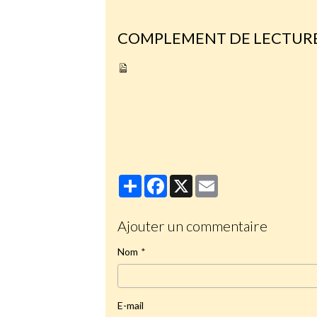
COMPLEMENT DE LECTURE
L envahissement de la france par les musul
Partager
Facebook
X
Email
Ajouter un commentaire
Nom
E-mail