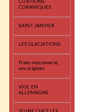
CITATIONS
CORANIQUES
SAINT JANVIER
LES GLACIATIONS
Franc-maçonnerie,
ses origines
VIOL EN
ALLEMAGNE
JEUNE CHEZ LES