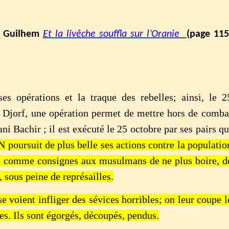
is Guilhem
Et la livêche souffla sur l’Oranie
(page 115
ses opérations et la traque des rebelles; ainsi, le 2
e Djorf, une opération permet de mettre hors de comba
 Bachir ; il est exécuté le 25 octobre par ses pairs qu
 poursuit de plus belle ses actions contre la populatio
e comme consignes aux musulmans de ne plus boire, d
 sous peine de représailles.
 voient infliger des sévices horribles; on leur coupe l
lles. Ils sont égorgés, découpés, pendus.