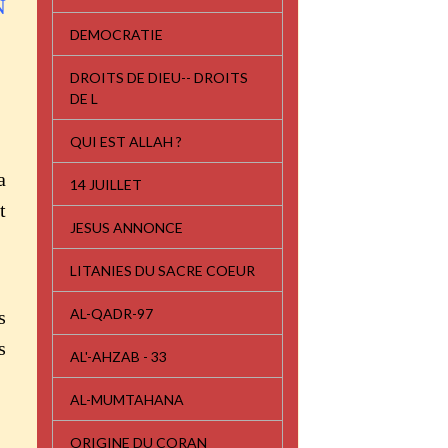
N
DEMOCRATIE
DROITS DE DIEU-- DROITS
DE L
QUI EST ALLAH ?
a
14 JUILLET
t
JESUS ANNONCE
LITANIES DU SACRE COEUR
AL-QADR-97
s
s
AL'-AHZAB - 33
AL-MUMTAHANA
ORIGINE DU CORAN