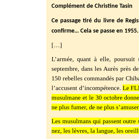
Complément de Christine Tasin
Ce passage tiré du livre de Reg
confirme… Cela se passe en 1955.
[…]
L’armée, quant à elle, poursuit 
septembre, dans les Aurès près d
150 rebelles commandés par Chibani
l’accusent d’incompétence.
Le FLN
musulmane et le 30 octobre donn
ne plus fumer, de ne plus s’amuser,
Les musulmans qui passent outre se
nez, les lèvres, la langue, les orei