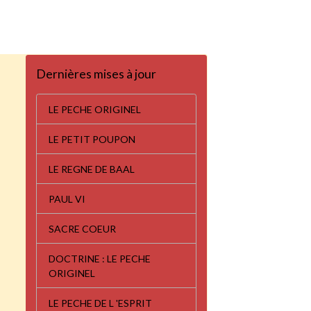
Dernières mises à jour
LE PECHE ORIGINEL
LE PETIT POUPON
LE REGNE DE BAAL
PAUL VI
SACRE COEUR
DOCTRINE : LE PECHE
ORIGINEL
LE PECHE DE L 'ESPRIT