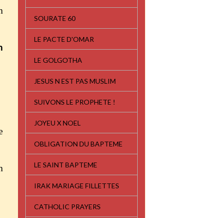
n
SOURATE 60
LE PACTE D'OMAR
n
LE GOLGOTHA
JESUS N EST PAS MUSLIM
SUIVONS LE PROPHETE !
JOYEU X NOEL
e
OBLIGATION DU BAPTEME
LE SAINT BAPTEME
n
IRAK MARIAGE FILLETTES
CATHOLIC PRAYERS