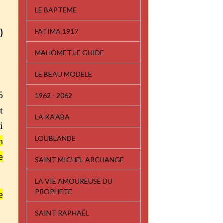
LE BAPTEME
FATIMA 1917
)
MAHOMET LE GUIDE
LE BEAU MODELE
5
1962 - 2062
t
LA KA'ABA
i
LOUBLANDE
n
e
SAINT MICHEL ARCHANGE
LA VIE AMOUREUSE DU
PROPHETE
e
SAINT RAPHAËL