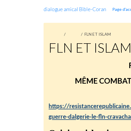
dialogue amical Bible-Coran
Page d'acc
Accueil
Pages
FLN ET ISLAM
FLN ET ISLA
MÊME COMBAT :
https://resistancerepublicain
guerre-dalgerie-le-fln-cravach