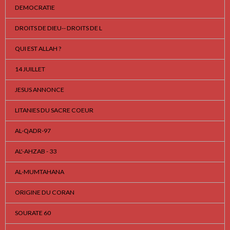
DEMOCRATIE
DROITS DE DIEU-- DROITS DE L
QUI EST ALLAH ?
14 JUILLET
JESUS ANNONCE
LITANIES DU SACRE COEUR
AL-QADR-97
AL'-AHZAB - 33
AL-MUMTAHANA
ORIGINE DU CORAN
SOURATE 60