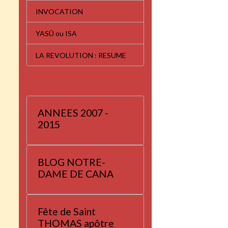
INVOCATION
YASÛ ou ISA
LA REVOLUTION : RESUME
ANNEES 2007 -
2015
BLOG NOTRE-
DAME DE CANA
Fête de Saint
THOMAS apôtre