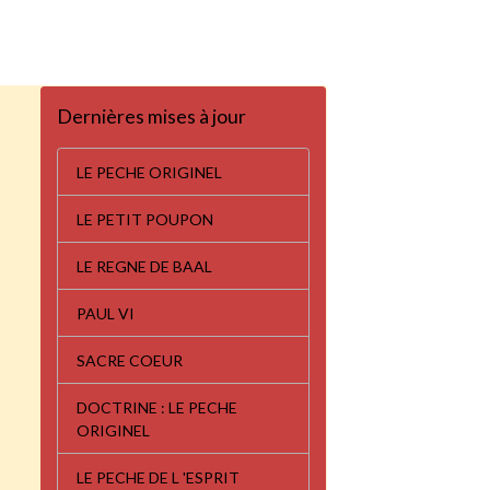
Dernières mises à jour
LE PECHE ORIGINEL
LE PETIT POUPON
LE REGNE DE BAAL
PAUL VI
SACRE COEUR
DOCTRINE : LE PECHE
ORIGINEL
LE PECHE DE L 'ESPRIT