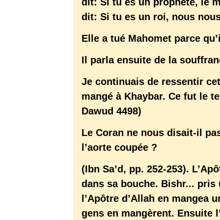
dit: Si tu es un prophète, le 
dit: Si tu es un roi, nous nou
Elle a tué Mahomet parce qu’i
Il parla ensuite de la souffra
Je continuais de ressentir ce
mangé à Khaybar. Ce fut le 
Dawud 4498)
Le Coran ne nous disait-il pa
l’aorte coupée ?
(Ibn Sa’d, pp. 252-253). L’Apô
dans sa bouche. Bishr... pris
l’Apôtre d’Allah en mangea u
gens en mangèrent. Ensuite l’