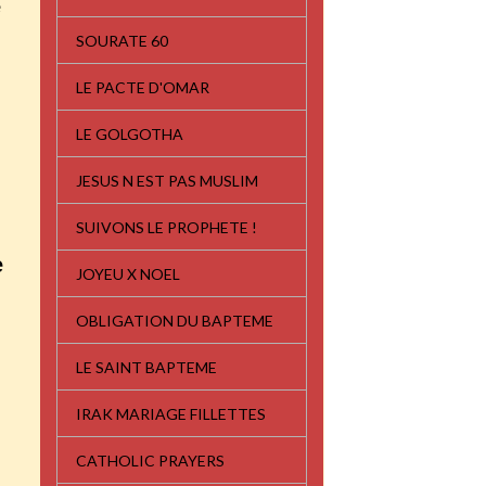
e
SOURATE 60
LE PACTE D'OMAR
LE GOLGOTHA
JESUS N EST PAS MUSLIM
SUIVONS LE PROPHETE !
e
JOYEU X NOEL
OBLIGATION DU BAPTEME
LE SAINT BAPTEME
IRAK MARIAGE FILLETTES
CATHOLIC PRAYERS