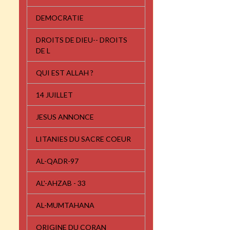
DEMOCRATIE
DROITS DE DIEU-- DROITS
DE L
QUI EST ALLAH ?
14 JUILLET
JESUS ANNONCE
LITANIES DU SACRE COEUR
AL-QADR-97
AL'-AHZAB - 33
AL-MUMTAHANA
ORIGINE DU CORAN