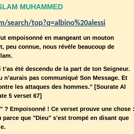
ISLAM MUHAMMED
m/search/top?q=albino%20alessi
 fut empoisonné en mangeant un mouton
rt, peu connue, nous révèle beaucoup de
slam.
t’as été descendu de la part de ton Seigneur.
s tu n’aurais pas communiqué Son Message. Et
contre les attaques des hommes." [Sourate Al
te 5 verset 67]
e" ? Empoisonné ! Ce verset prouve une chose 
u parce que "Dieu" s'est trompé en disant que
e.