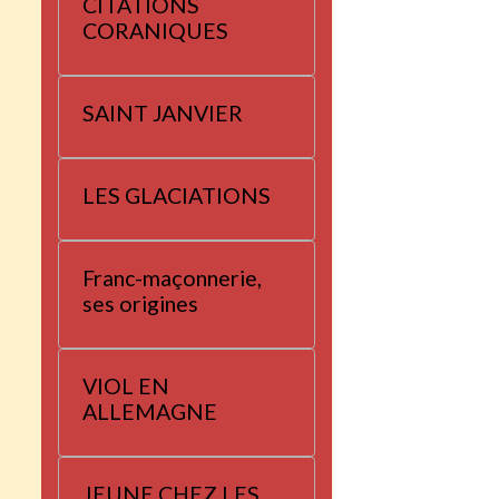
CITATIONS
CORANIQUES
SAINT JANVIER
LES GLACIATIONS
Franc-maçonnerie,
ses origines
VIOL EN
ALLEMAGNE
JEUNE CHEZ LES