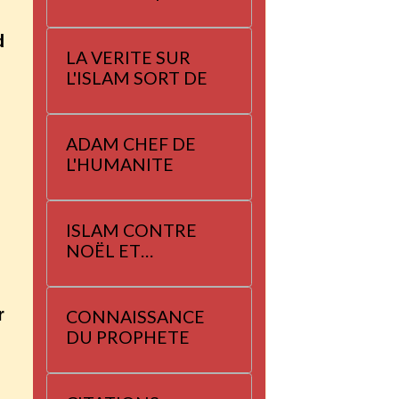
d
LA VERITE SUR
L'ISLAM SORT DE
ADAM CHEF DE
L'HUMANITE
ISLAM CONTRE
NOËL ET
YANNAYER
r
CONNAISSANCE
DU PROPHETE