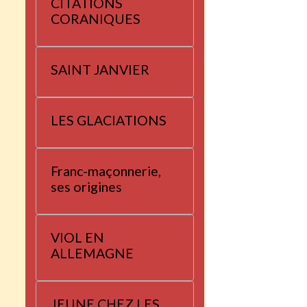
CITATIONS
CORANIQUES
SAINT JANVIER
LES GLACIATIONS
Franc-maçonnerie,
ses origines
VIOL EN
ALLEMAGNE
JEUNE CHEZ LES