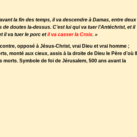
/04/06/preche-de-mamadou-daffe-imam-de-la-future-grande-
u-maudisse-les-juifs-et-les-chretiens/
a avant la fin des temps, il va descendre à Damas, entre deux
 de doutes la-dessus. C’est lui qui va tuer l’Antéchrist, et il
 il va tuer le porc et
il va casser la Croix
. »
t (contre, opposé à Jésus-Christ, vrai Dieu et vrai homme ;
rts, monté aux cieux, assis à la droite de Dieu le Père d’où I
les morts. Symbole de foi de Jérusalem, 500 ans avant la
12-mamadou-daffe-limam-docteur-du-cnrs-defend-les-