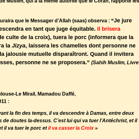
 de Muslim, qui a la même autorité que le Coran, rapporte le
“Je jure
 Huraira que le Messager d’Allah (saas) observa :
descendra en tant que juge équitable.
Il brisera
e culte de la croix), tuera le porc (informera que la
ra la
Jizya
, laissera les chamelles dont personne ne
 la jalousie mutuelle disparaîtront. Quand il invitera
esses, personne ne se proposera.”
(Sahih Muslim, Livre
rdingtofoursunnischools_fr/kutubasitta.php
louse-Le Mirail, Mamadou Daffé,
ne dit pas autre chose,
11 :
avant la fin des temps, il va descendre à Damas, entre deux
 de doutes la-dessus. C’est lui qui va tuer l’Antéchrist, et il
 il va tuer le porc et
il va casser la Croix
»