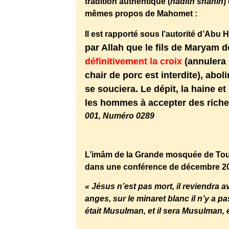
tradition authentique (
hadith
shahih
)
mêmes propos de Mahomet :
Il est rapporté sous l’autorité d’Abu
par Allah que le fils de Maryam 
définitivement la croix
(annulera l
chair de porc est interdite), aboli
se souciera. Le dépit, la haine et
les hommes à accepter des rich
001, Numéro 0289
http://www.hazratmahdi.fr/mahdiacco
L’imâm de la Grande mosquée de Tou
dans une conférence de décembre 20
« Jésus n’est pas mort, il reviendra 
anges, sur le minaret blanc il n’y a pas
était Musulman, et il sera Musulman, et