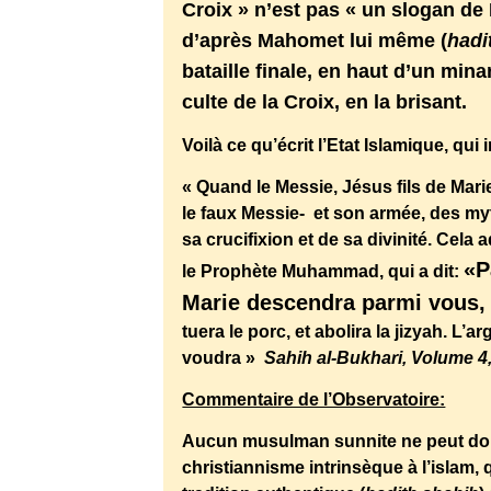
Croix » n’est pas « un slogan de
d’après Mahomet lui même (
hadi
bataille finale, en haut d’un min
culte de la Croix, en la brisant.
Voilà ce qu’écrit l’Etat Islamique, qu
« Quand le Messie, Jésus fils de Marie
le faux Messie- et son armée, des myt
sa crucifixion et de sa divinité. Cela 
«P
le Prophète Muhammad, qui a dit:
Marie descendra parmi vous, 
tuera le porc, et abolira la jizyah. L
voudra »
Sahih al-Bukhari, Volume 4
Commentaire de l’Observatoire:
Aucun musulman sunnite ne peut donc 
christiannisme intrinsèque à l’islam,