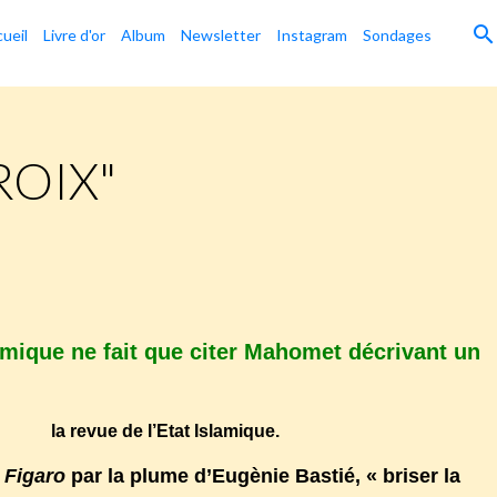
ueil
Livre d'or
Album
Newsletter
Instagram
Sondages
ROIX"
r-la-croix-letat-islamique-ne-fait-que-citer-mahomet-
slamique ne fait que citer Mahomet décrivant un
abiq,
la revue de l’Etat Islamique.
 Figaro
par la plume d’Eugènie Bastié, « briser la