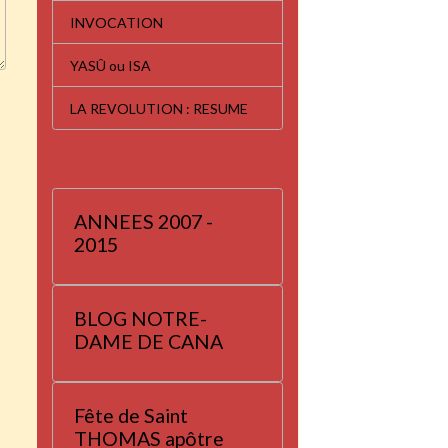
INVOCATION
YASÛ ou ISA
LA REVOLUTION : RESUME
ANNEES 2007 -
2015
BLOG NOTRE-
DAME DE CANA
Fête de Saint
THOMAS apôtre