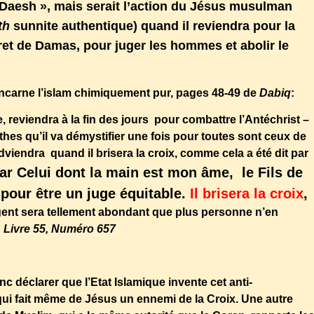
 Daesh », mais serait l’action du Jésus musulman
th
sunnite authentique) quand il reviendra pour la
aret de Damas, pour juger les hommes et abolir le
i incarne l’islam chimiquement pur, pages 48-49 de
Dabiq
:
, reviendra à la fin des jours pour combattre l’Antéchrist –
hes qu’il va démystifier une fois pour toutes sont ceux de
adviendra quand il brisera la croix, comme cela a été dit par
ar Celui dont la main est mon âme, le Fils de
pour être un juge équitable.
Il brisera la croix
,
’argent sera tellement abondant que plus personne n’en
, Livre 55, Numéro 657
déclarer que l’Etat Islamique invente cet anti-
 qui fait même de Jésus un ennemi de la Croix. Une autre