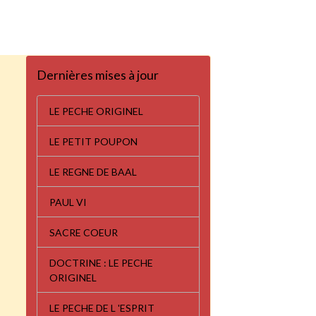
Dernières mises à jour
LE PECHE ORIGINEL
LE PETIT POUPON
LE REGNE DE BAAL
PAUL VI
SACRE COEUR
DOCTRINE : LE PECHE
ORIGINEL
LE PECHE DE L 'ESPRIT