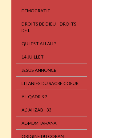
s
DEMOCRATIE
DROITS DE DIEU-- DROITS
DE L
QUI EST ALLAH ?
14 JUILLET
JESUS ANNONCE
LITANIES DU SACRE COEUR
AL-QADR-97
AL'-AHZAB - 33
AL-MUMTAHANA
ORIGINE DU CORAN