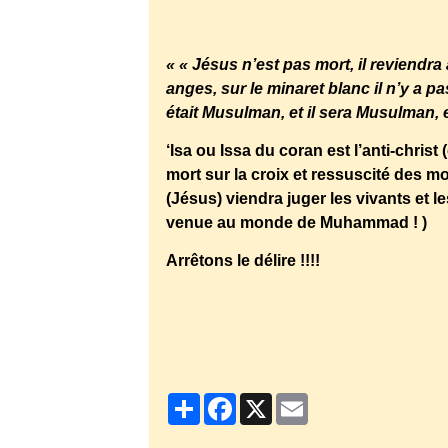
http://islamineurope.unblog.fr/2012
mosquee-du-mirail-a-toulouse-que-die
« « Jésus n’est pas mort, il reviendr
anges, sur le minaret blanc il n’y a pas
était Musulman, et il sera Musulman, et
‘Isa ou Issa du coran est l’anti-chris
mort sur la croix et ressuscité des mo
(Jésus) viendra juger les vivants et 
venue au monde de Muhammad ! )
Arrêtons le délire !!!!
http://ripostelaique.com/ramadan-20
prieres-de-rue-a-toulouse.html
Partager
Facebook
X
Email