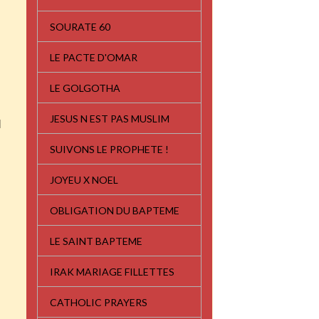
SOURATE 60
LE PACTE D'OMAR
LE GOLGOTHA
JESUS N EST PAS MUSLIM
l
SUIVONS LE PROPHETE !
JOYEU X NOEL
OBLIGATION DU BAPTEME
LE SAINT BAPTEME
IRAK MARIAGE FILLETTES
CATHOLIC PRAYERS