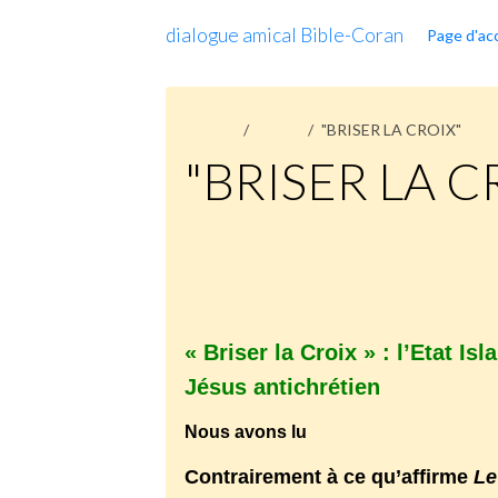
dialogue amical Bible-Coran
Page d'acc
Accueil
Pages
"BRISER LA CROIX"
"BRISER LA C
http://islamisation.fr/2016/08/03/brise
decrivant-un-jesus-antichretien/
« Briser la Croix » : l’Etat I
Jésus antichrétien
Nous avons lu
le dernier numéro de
D
Contrairement à ce qu’affirme
Le