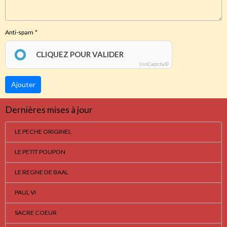
Anti-spam
CLIQUEZ POUR VALIDER
IconCaptcha ©
Ajouter
Dernières mises à jour
LE PECHE ORIGINEL
LE PETIT POUPON
LE REGNE DE BAAL
PAUL VI
SACRE COEUR