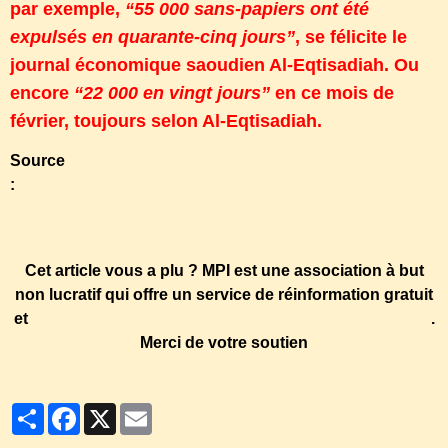
par exemple,
“55 000 sans-papiers ont été
expulsés en quarante-cinq jours”
, se félicite
le
journal économique saoudien Al-Eqtisadiah
. Ou
encore
“22 000 en vingt jours”
en ce mois de
février, toujours
selon Al-Eqtisadiah
.
Source
:
http://www.courrierinternational.com/article/arabie-
saoudite-contre-les-etrangers-mesures-restrictives-et-
racisme-grandissant
Cet article vous a plu ? MPI est une association à but
non lucratif qui offre un service de réinformation gratuit
et
qui ne subsiste que par la générosité de ses lecteurs
.
Merci de votre soutien
Partager
Facebook
X
Email