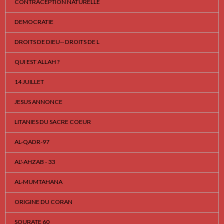
CONTRACEPTION NATURELLE
DEMOCRATIE
DROITS DE DIEU-- DROITS DE L
QUI EST ALLAH ?
14 JUILLET
JESUS ANNONCE
LITANIES DU SACRE COEUR
AL-QADR-97
AL'-AHZAB - 33
AL-MUMTAHANA
ORIGINE DU CORAN
SOURATE 60