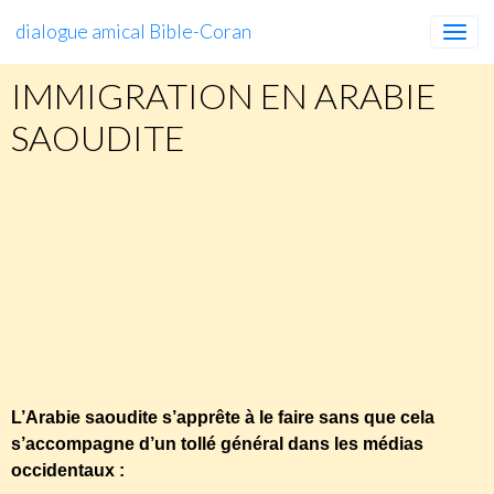
dialogue amical Bible-Coran
IMMIGRATION EN ARABIE
SAOUDITE
“L’Arabie Saoudite aux Saoudiens” – Cinq
millions d’immigrés devraient être expulsés
d’Arabie saoudite
http://www.medias-presse.info/
L’Arabie saoudite s’apprête à le faire sans que cela
s’accompagne d’un tollé général dans les médias
occidentaux :