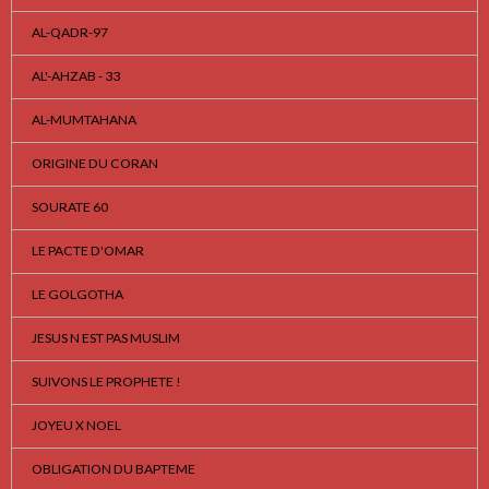
AL-QADR-97
AL'-AHZAB - 33
AL-MUMTAHANA
ORIGINE DU CORAN
SOURATE 60
LE PACTE D'OMAR
LE GOLGOTHA
JESUS N EST PAS MUSLIM
SUIVONS LE PROPHETE !
JOYEU X NOEL
OBLIGATION DU BAPTEME