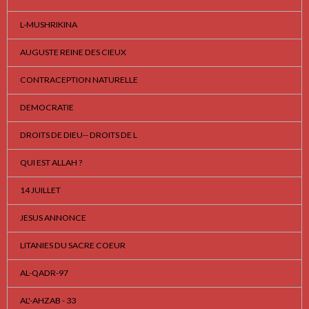
L-MUSHRIKINA
AUGUSTE REINE DES CIEUX
CONTRACEPTION NATURELLE
DEMOCRATIE
DROITS DE DIEU-- DROITS DE L
QUI EST ALLAH ?
14 JUILLET
JESUS ANNONCE
LITANIES DU SACRE COEUR
AL-QADR-97
AL'-AHZAB - 33