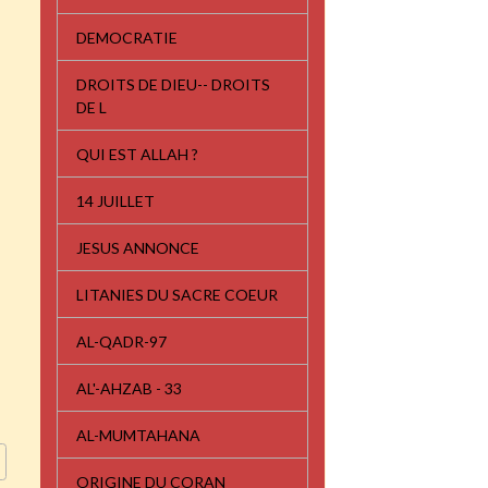
DEMOCRATIE
DROITS DE DIEU-- DROITS
DE L
QUI EST ALLAH ?
14 JUILLET
JESUS ANNONCE
LITANIES DU SACRE COEUR
AL-QADR-97
AL'-AHZAB - 33
AL-MUMTAHANA
ORIGINE DU CORAN