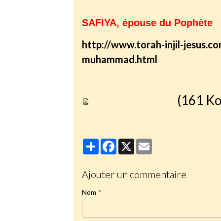
SAFIYA, épouse du Pophète
http://www.torah-injil-jesus.c
muhammad.html
Banu quraydha
(161 Ko
Partager
Facebook
X
Email
Ajouter un commentaire
Nom