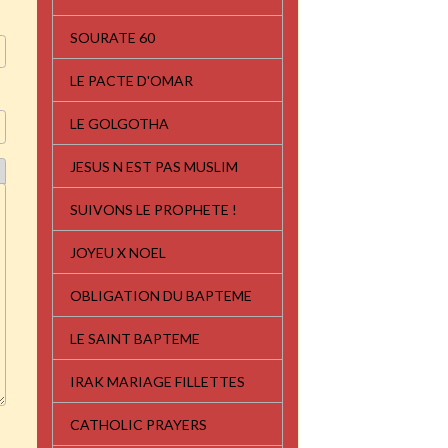
SOURATE 60
LE PACTE D'OMAR
LE GOLGOTHA
JESUS N EST PAS MUSLIM
SUIVONS LE PROPHETE !
JOYEU X NOEL
OBLIGATION DU BAPTEME
LE SAINT BAPTEME
IRAK MARIAGE FILLETTES
CATHOLIC PRAYERS