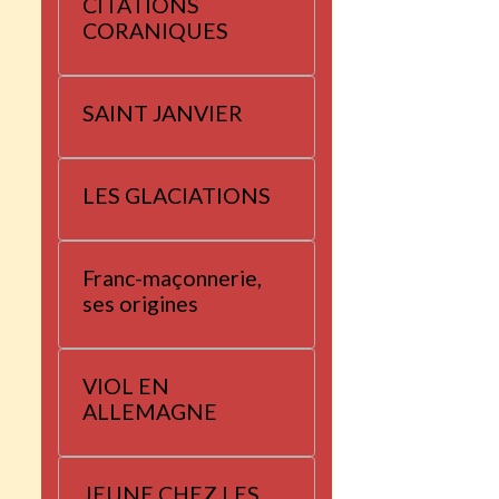
CITATIONS
CORANIQUES
SAINT JANVIER
LES GLACIATIONS
Franc-maçonnerie,
ses origines
VIOL EN
ALLEMAGNE
JEUNE CHEZ LES