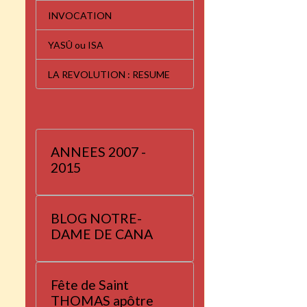
INVOCATION
YASÛ ou ISA
LA REVOLUTION : RESUME
ANNEES 2007 -
2015
BLOG NOTRE-
DAME DE CANA
Fête de Saint
THOMAS apôtre