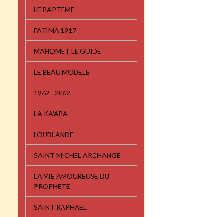
LE BAPTEME
FATIMA 1917
MAHOMET LE GUIDE
LE BEAU MODELE
1962 - 2062
LA KA'ABA
LOUBLANDE
SAINT MICHEL ARCHANGE
LA VIE AMOUREUSE DU
PROPHETE
SAINT RAPHAËL