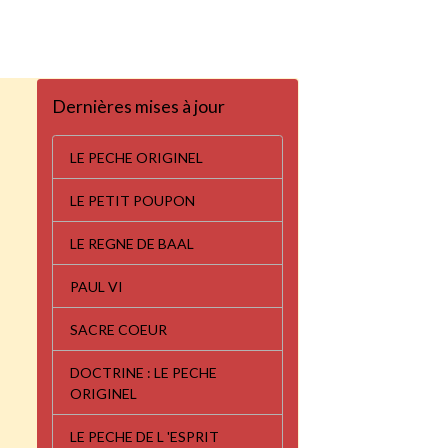
Dernières mises à jour
LE PECHE ORIGINEL
LE PETIT POUPON
LE REGNE DE BAAL
PAUL VI
SACRE COEUR
DOCTRINE : LE PECHE
ORIGINEL
LE PECHE DE L 'ESPRIT