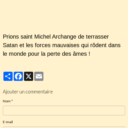
sJc&feature=youtu.be
https://profidecatholica.com/2020/05/07/le-
masque-un-rituel-de-magie-noire/
Prions saint Michel Archange de terrasser
Satan et les forces mauvaises qui rôdent dans
le monde pour la perte des âmes !
Partager
Facebook
X
Email
Ajouter un commentaire
Nom
E-mail