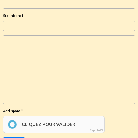
Site Internet
Anti-spam
CLIQUEZ POUR VALIDER
IconCaptcha ©