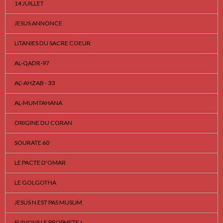
14 JUILLET
JESUS ANNONCE
LITANIES DU SACRE COEUR
AL-QADR-97
AL'-AHZAB - 33
AL-MUMTAHANA
ORIGINE DU CORAN
SOURATE 60
LE PACTE D'OMAR
LE GOLGOTHA
JESUS N EST PAS MUSLIM
SUIVONS LE PROPHETE !